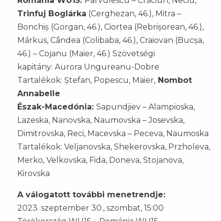
Románia WU15:
Pârvulescu – Crăciun, Neciu,
Trinfuj Boglárka
(Cerghezan, 46.), Mitra –
Bonchiș (Gorgan, 46.), Ciortea (Rebrișorean, 46.),
Márkus, Cândea (Colibaba, 46.), Craiovan (Bucșa,
46.) – Cojanu (Maier, 46.) Szövetségi
kapitány: Aurora Ungureanu-Dobre
Tartalékok: Ștefan, Popescu, Maier,
Nombot
Annabelle
Észak-Macedónia:
Sapundjiev – Alampioska,
Lazeska, Nanovska, Naumovska – Josevska,
Dimitrovska, Reci, Macevska – Peceva, Naumoska
Tartalékok: Veljanovska, Shekerovska, Przholeva,
Merko, Velkovska, Fida, Doneva, Stojanova,
Kirovska
A válogatott további menetrendje:
2023. szeptember 30., szombat, 15:00