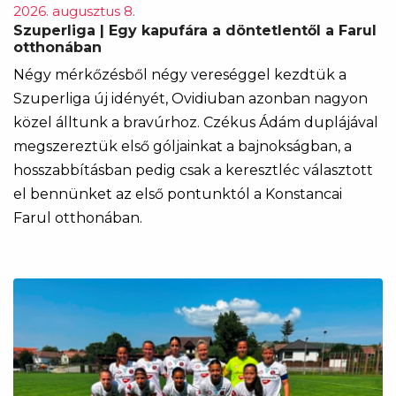
2026. augusztus 8.
Szuperliga | Egy kapufára a döntetlentől a Farul
otthonában
Négy mérkőzésből négy vereséggel kezdtük a
Szuperliga új idényét, Ovidiuban azonban nagyon
közel álltunk a bravúrhoz. Czékus Ádám duplájával
megszereztük első góljainkat a bajnokságban, a
hosszabbításban pedig csak a keresztléc választott
el bennünket az első pontunktól a Konstancai
Farul otthonában.