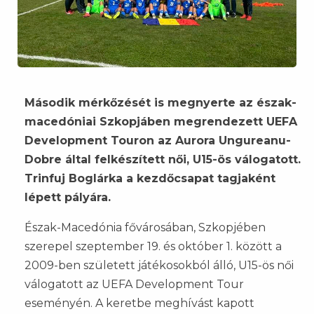
Második mérkőzését is megnyerte az észak-
macedóniai Szkopjáben megrendezett UEFA
Development Touron az Aurora Ungureanu-
Dobre által felkészített női, U15-ös válogatott.
Trinfuj Boglárka a kezdőcsapat tagjaként
lépett pályára.
Észak-Macedónia fővárosában, Szkopjében
szerepel szeptember 19. és október 1. között a
2009-ben született játékosokból álló, U15-ös női
válogatott az UEFA Development Tour
eseményén. A keretbe meghívást kapott