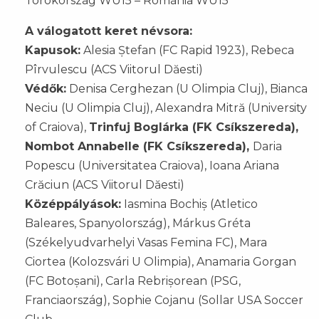
Törökország WU15 – Románia WU15
A válogatott keret névsora:
Kapusok:
Alesia Ștefan (FC Rapid 1923), Rebeca
Pîrvulescu (ACS Viitorul Dăesti)
Védők:
Denisa Cerghezan (U Olimpia Cluj), Bianca
Neciu (U Olimpia Cluj), Alexandra Mitră (University
of Craiova),
Trinfuj Boglárka (FK Csíkszereda),
Nombot Annabelle (FK Csíkszereda),
Daria
Popescu (Universitatea Craiova), Ioana Ariana
Crăciun (ACS Viitorul Dăesti)
Középpályások:
Iasmina Bochiș (Atletico
Baleares, Spanyolország), Márkus Gréta
(Székelyudvarhelyi Vasas Femina FC), Mara
Ciortea (Kolozsvári U Olimpia), Anamaria Gorgan
(FC Botoșani), Carla Rebrișorean (PSG,
Franciaország), Sophie Cojanu (Sollar USA Soccer