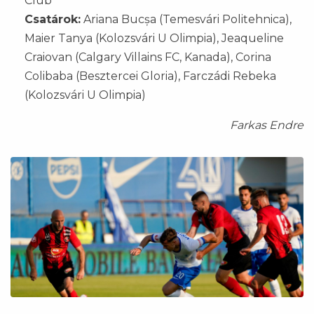
Club
Csatárok:
Ariana Bucșa (Temesvári Politehnica),
Maier Tanya (Kolozsvári U Olimpia), Jeaqueline
Craiovan (Calgary Villains FC, Kanada), Corina
Colibaba (Besztercei Gloria), Farczádi Rebeka
(Kolozsvári U Olimpia)
Farkas Endre