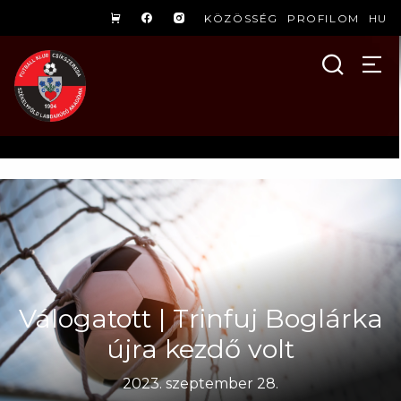
KÖZÖSSÉG
PROFILOM
HU
Válogatott | Trinfuj Boglárka
újra kezdő volt
2023. szeptember 28.