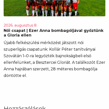
2026. augusztus 8.
Női csapat | Ezer Anna bombagóljával győztünk
a Gloria ellen
Újabb felkészülési mérkőzést játszott női
szuperligás csapatunk: Kollár Péter tanítványai
Szovátán 1–0-ra legyőzték bajnokságbeli első
ellenfelünket, a Besztercei Gloriát. A találkozót Ezer
Anna hajrában szerzett, 28 méteres bombagólja
döntötte el.
Hozzászólások