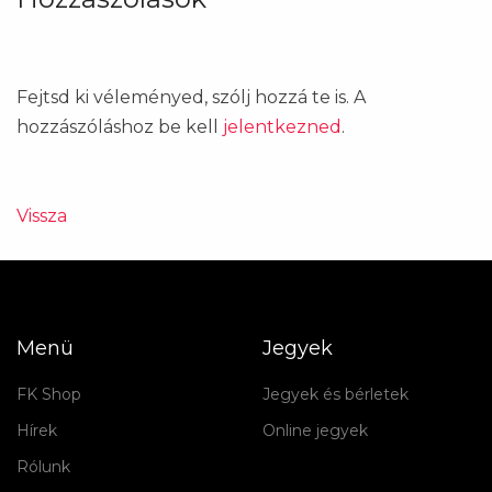
Fejtsd ki véleményed, szólj hozzá te is. A
hozzászóláshoz be kell
jelentkezned
.
Vissza
Menü
Jegyek
FK Shop
Jegyek és bérletek
Hírek
Online jegyek
Rólunk