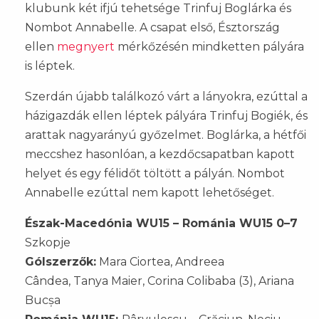
klubunk két ifjú tehetsége Trinfuj Boglárka és
Nombot Annabelle. A csapat első, Észtország
ellen
megnyert
mérkőzésén mindketten pályára
is léptek.
Szerdán újabb találkozó várt a lányokra, ezúttal a
házigazdák ellen léptek pályára Trinfuj Bogiék, és
arattak nagyarányú győzelmet. Boglárka, a hétfői
meccshez hasonlóan, a kezdőcsapatban kapott
helyet és egy félidőt töltött a pályán. Nombot
Annabelle ezúttal nem kapott lehetőséget.
Észak-Macedónia WU15 – Románia WU15 0–7
Szkopje
Gólszerzők:
Mara Ciortea, Andreea
Cândea, Tanya Maier, Corina Colibaba (3), Ariana
Bucșa