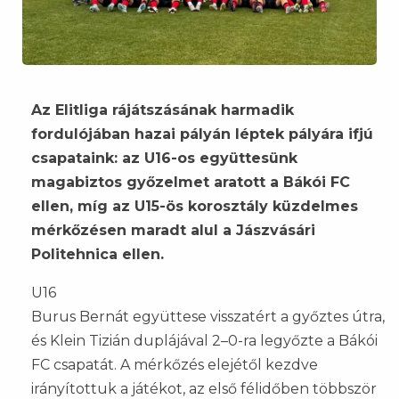
Az Elitliga rájátszásának harmadik
fordulójában hazai pályán léptek pályára ifjú
csapataink: az U16-os együttesünk
magabiztos győzelmet aratott a Bákói FC
ellen, míg az U15-ös korosztály küzdelmes
mérkőzésen maradt alul a Jászvásári
Politehnica ellen.
U16
Burus Bernát együttese visszatért a győztes útra,
és Klein Tizián duplájával 2–0-ra legyőzte a Bákói
FC csapatát. A mérkőzés elejétől kezdve
irányítottuk a játékot, az első félidőben többször