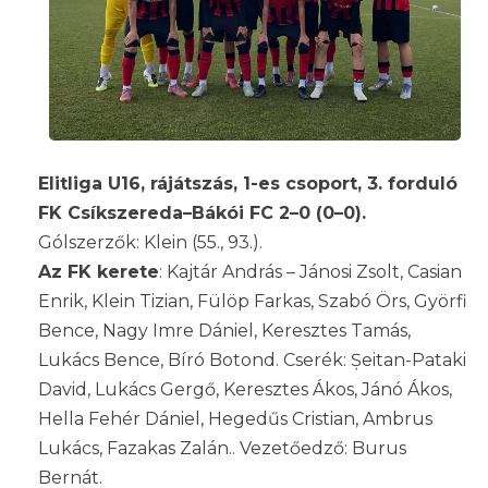
Elitliga U16, rájátszás, 1-es csoport, 3. forduló
FK Csíkszereda–Bákói FC 2–0 (0–0).
Gólszerzők: Klein (55., 93.).
Az FK kerete
: Kajtár András – Jánosi Zsolt, Casian
Enrik, Klein Tizian, Fülöp Farkas, Szabó Örs, Györfi
Bence, Nagy Imre Dániel, Keresztes Tamás,
Lukács Bence, Bíró Botond. Cserék: Șeitan-Pataki
David, Lukács Gergő, Keresztes Ákos, Jánó Ákos,
Hella Fehér Dániel, Hegedűs Cristian, Ambrus
Lukács, Fazakas Zalán.. Vezetőedző: Burus
Bernát.