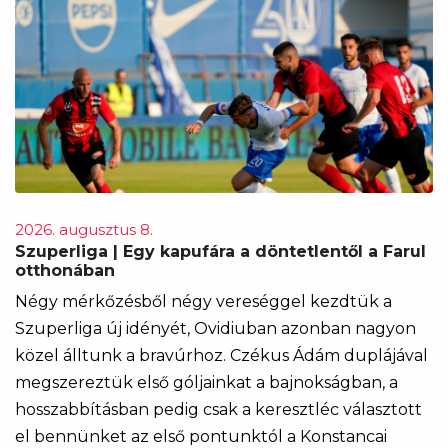
2026. augusztus 8.
Szuperliga | Egy kapufára a döntetlentől a Farul
otthonában
Négy mérkőzésből négy vereséggel kezdtük a
Szuperliga új idényét, Ovidiuban azonban nagyon
közel álltunk a bravúrhoz. Czékus Ádám duplájával
megszereztük első góljainkat a bajnokságban, a
hosszabbításban pedig csak a keresztléc választott
el bennünket az első pontunktól a Konstancai