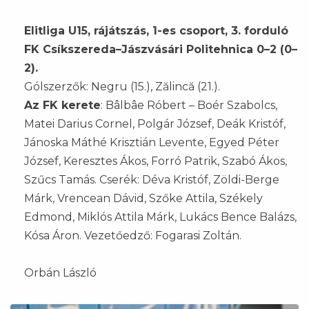
Elitliga U15, rájátszás, 1-es csoport, 3. forduló
FK Csíkszereda–Jászvásári Politehnica 0–2 (0–
2).
Gólszerzők: Negru (15.), Zălincă (21.).
Az FK kerete
: Bâlbâe Róbert – Boér Szabolcs,
Matei Darius Cornel, Polgár József, Deák Kristóf,
Jánoska Máthé Krisztián Levente, Egyed Péter
József, Keresztes Ákos, Forró Patrik, Szabó Ákos,
Szűcs Tamás. Cserék: Déva Kristóf, Zöldi-Berge
Márk, Vrencean Dávid, Szőke Attila, Székely
Edmond, Miklós Attila Márk, Lukács Bence Balázs,
Kósa Áron. Vezetőedző: Fogarasi Zoltán.
Orbán László