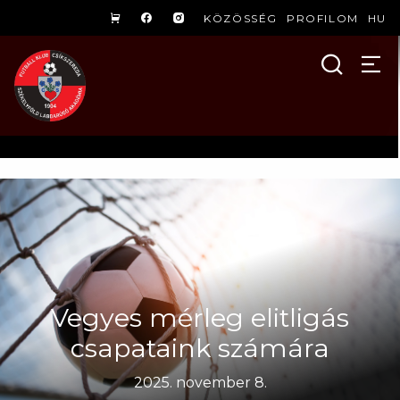
KÖZÖSSÉG
PROFILOM
HU
Vegyes mérleg elitligás
csapataink számára
2025. november 8.