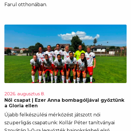
Farul otthonában.
2026. augusztus 8.
Női csapat | Ezer Anna bombagóljával győztünk
a Gloria ellen
Újabb felkészülési mérkőzést játszott női
szuperligás csapatunk: Kollár Péter tanítványai
Szovátán 1–0-ra legyőzték bajnokságbeli első