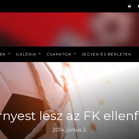
REK
GALÉRIA
CSAPATOK
JEGYEK ÉS BÉRLETEK
nyest lesz az FK ellen
2014. június 3.