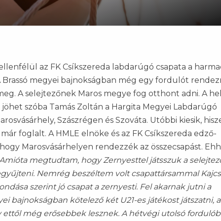
ellenfélül az FK Csíkszereda labdarúgó csapata a harma
e. A Brassó megyei bajnokságban még egy fordulót rendez
t meg. A selejtezőnek Maros megye fog otthont adni. A he
 jöhet szóba Tamás Zoltán a Hargita Megyei Labdarúgó
rosvásárhely, Szászrégen és Szováta. Utóbbi kiesik, hisz
ya már foglalt. A HMLE elnöke és az FK Csíkszereda edző-
, hogy Marosvásárhelyen rendezzék az összecsapást. Ehh
Amióta megtudtam, hogy Zernyesttel játsszuk a selejtez
egyűjteni. Nemrég beszéltem volt csapattársammal Kajc
dása szerint jó csapat a zernyesti. Fel akarnak jutni a
ei bajnokságban kötelező két U21-es játékost játszatni, 
y ettől még erősebbek lesznek. A hétvégi utolsó fordulób