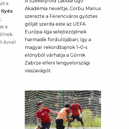
A Székelyföld Labdarúgó
jd a
Akadémia neveltje, Corbu Marius
 Ilyés
szerezte a Ferencváros győztes
,
gólját szerda este az UEFA
as a
Európa-liga selejtezőjének
élnek.
harmadik fordulójában, így a
t évvel
magyar rekordbajnok 1–0-s
előnyből várhatja a Górnik
Zabrze elleni lengyelországi
visszavágót.