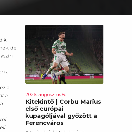
dik
nek, de
lyszín
en a
ez a
2026. augusztus 6.
őt a
Kitekintő | Corbu Marius
sa
első európai
kupagóljával győzött a
ami
Ferencváros
eli