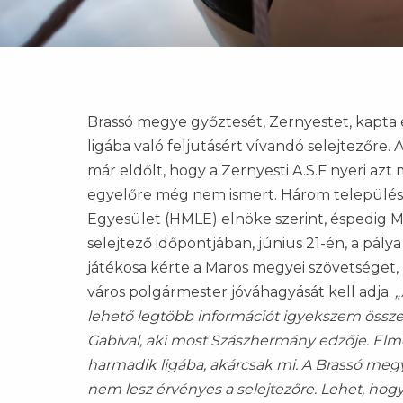
Brassó megye győztesét, Zernyestet, kapta 
ligába való feljutásért vívandó selejtezőr
már eldőlt, hogy a Zernyesti A.S.F nyeri az
egyelőre még nem ismert. Három település
Egyesület (HMLE) elnöke szerint, éspedig Ma
selejtező időpontjában, június 21-én, a pál
játékosa kérte a Maros megyei szövetséget
város polgármester jóváhagyását kell adja.
„
lehető legtöbb információt igyekszem össz
Gabival, aki most Szászhermány edzője. Elmon
harmadik ligába, akárcsak mi. A Brassó megy
nem lesz érvényes a selejtezőre. Lehet, hog