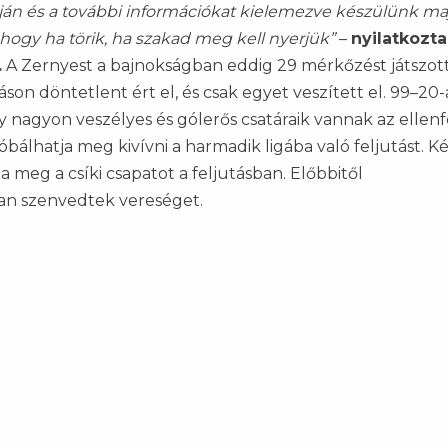
pján és a további információkat kielemezve készülünk ma
hogy ha törik, ha szakad meg kell nyerjük”
–
nyilatkozta
.
A Zernyest a bajnokságban eddig 29 mérkőzést játszott
n döntetlent ért el, és csak egyet veszített el. 99–20-
y nagyon veszélyes és gólerős csatáraik vannak az ellenf
álhatja meg kivívni a harmadik ligába való feljutást. Ké
ta meg a csíki csapatot a feljutásban. Előbbitől
an szenvedtek vereséget.