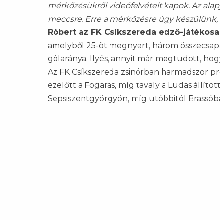
mérkőzésükről videófelvételt kapok. Az ala
meccsre. Erre a mérkőzésre úgy készülünk, 
Róbert az FK Csíkszereda edző-játékosa
amelyből 25-öt megnyert, három összecsapáso
gólaránya. Ilyés, annyit már megtudott, hog
Az FK Csíkszereda zsinórban harmadszor prób
ezelőtt a Fogaras, míg tavaly a Ludas állítot
Sepsiszentgyörgyön, míg utóbbitól Brassób