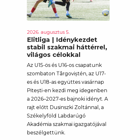
2026. augusztus 5.
Elitliga | Idénykezdet
stabil szakmai háttérrel,
világos célokkal
Az U15-ös és U16-os csapatunk
szombaton Târgoviștén, az U17-
es és U18-as együttes vasárnap
Pitești-en kezdi meg idegenben
a 2026–2027-es bajnoki idényt. A
rajt előtt Dusinszki Zoltánnal, a
Székelyföld Labdarúgó
Akadémia szakmai igazgatójával
beszélgettünk.