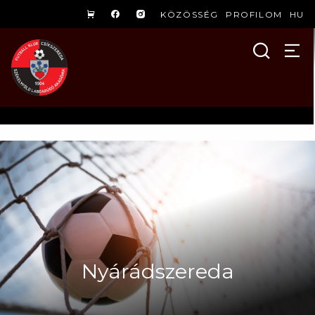
KÖZÖSSÉG
PROFILOM
HU
Nyárádszereda