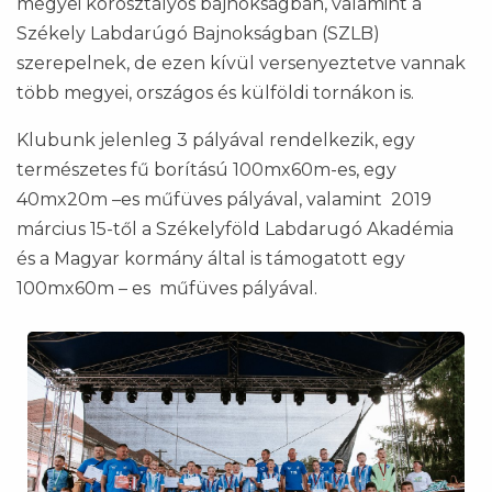
megyei korosztályos bajnokságban, valamint a
Székely Labdarúgó Bajnokságban (SZLB)
szerepelnek, de ezen kívül versenyeztetve vannak
több megyei, országos és külföldi tornákon is.
Klubunk jelenleg 3 pályával rendelkezik, egy
természetes fű borítású 100mx60m-es, egy
40mx20m –es műfüves pályával, valamint 2019
március 15-től a Székelyföld Labdarugó Akadémia
és a Magyar kormány által is támogatott egy
100mx60m – es műfüves pályával.