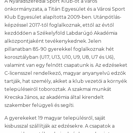
A Nyárádszeredai Sport Klub-ot a város
önkormányzata, a Titán Egyesület és a Városi Sport
Klub Egyesület alapította 2009-ben. Utánpótlás-
képzéssel 2017-től foglalkoznak, ettől az évtől
kezdődően a Székelyföld Labdarúgó Akadémia
alközpontjaként tevékenykednek. Jelen
pillanatban 85-90 gyerekkel foglalkoznak hét
korosztályban (U17, U13, U10, U9, U8, U7 és U6),
valamint van egy felnőtt csapatunk is. Az edzéseket
C-licensszel rendelkező, magyar anyanyelvű edzők
tartják, hat személy, akiket a klub vezetői a környék
településeiről toboroztak. A szakmai munkát
Krecska János, az akadémia által kirendelt
szakember felügyeli és segíti.
A gyerekeket 19 magyar településről, saját
kisbusszal szállítják az edzésekre. A csapatok a