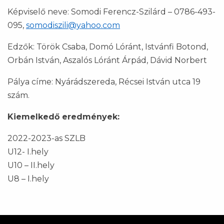
Képviselő neve: Somodi Ferencz-Szilárd – 0786-493-
095,
somodiszili@yahoo.com
Edzők: Török Csaba, Domó Lóránt, Istvánfi Botond,
Orbán István, Aszalós Lóránt Árpád, Dávid Norbert
Pálya címe: Nyárádszereda, Récsei István utca 19
szám.
Kiemelkedő eredmények:
2022-2023-as SZLB
U12- I.hely
U10 – II.hely
U8 – I.hely