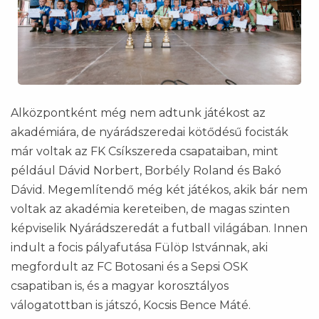
Alközpontként még nem adtunk játékost az
akadémiára, de nyárádszeredai kötődésű focisták
már voltak az FK Csíkszereda csapataiban, mint
például Dávid Norbert, Borbély Roland és Bakó
Dávid. Megemlítendő még két játékos, akik bár nem
voltak az akadémia kereteiben, de magas szinten
képviselik Nyárádszeredát a futball világában. Innen
indult a focis pályafutása Fülöp Istvánnak, aki
megfordult az FC Botosani és a Sepsi OSK
csapatiban is, és a magyar korosztályos
válogatottban is játszó, Kocsis Bence Máté.