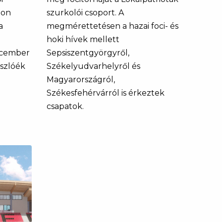
-on
szurkolói csoport. A
a
megmérettetésen a hazai foci- és
hoki hívek mellett
ecember
Sepsiszentgyörgyről,
ászlóék
Székelyudvarhelyről és
Magyarországról,
Székesfehérvárról is érkeztek
csapatok.