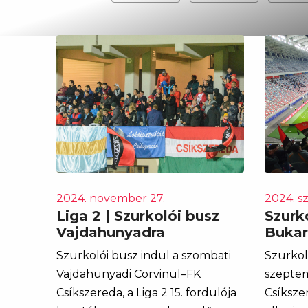
2024. november 27.
2024. s
Liga 2 | Szurkolói busz
Szurko
Vajdahunyadra
Bukar
Szurkolói busz indul a szombati
Szurkol
Vajdahunyadi Corvinul–FK
szeptem
Csíkszereda, a Liga 2 15. fordulója
Csíksze