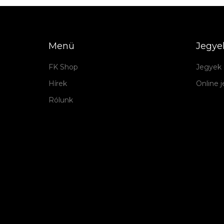
Menü
Jegye
FK Shop
Jegyek 
Hírek
Online 
Rólunk