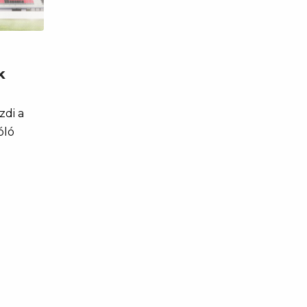
k
zdi a
óló