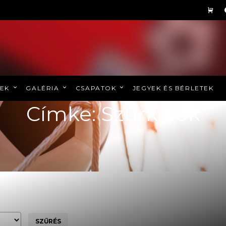
REK
GALÉRIA
CSAPATOK
JEGYEK ÉS BÉRLETEK
Címke: Szurkolók
SZŰRÉS