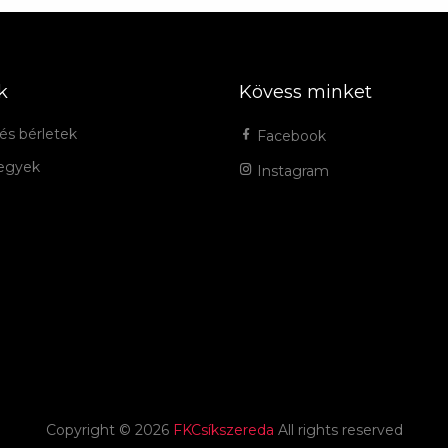
k
Kövess minket
és bérletek
Facebook
jegyek
Instagram
Copyright ©
2026
FKCsíkszereda
All rights reserved