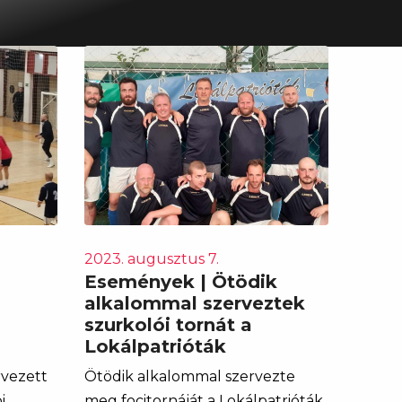
2023. augusztus 7.
Események | Ötödik
alkalommal szerveztek
szurkolói tornát a
Lokálpatrióták
rvezett
Ötödik alkalommal szervezte
i
meg focitornáját a Lokálpatrióták