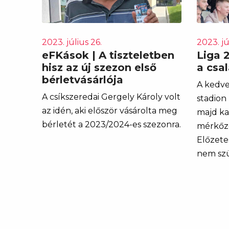
2023. július 26.
2023. jú
eFKások | A tiszteletben
Liga 
hisz az új szezon első
a csa
bérletvásárlója
A kedv
A csíkszeredai Gergely Károly volt
stadion
az idén, aki először vásárolta meg
majd kar
bérletét a 2023/2024-es szezonra.
mérkőzés
Előzetes
nem szü