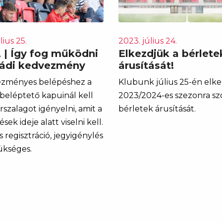
lius 25.
2023. július 24.
2 | Így fog működni
Elkezdjük a bérlete
ládi kedvezmény
árusítását!
ezményes belépéshez a
Klubunk július 25-én elke
 beléptető kapuinál kell
2023/2024-es szezonra sz
szalagot igényelni, amit a
bérletek árusítását.
ek ideje alatt viselni kell.
 regisztráció, jegyigénylés
kséges.