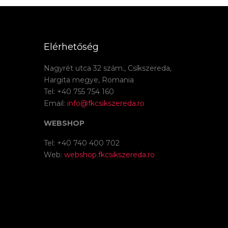
Elérhetőség
Nagyrét utca 32 szám., Csíkszereda,
Hargita megye, Romania
Tel: +40 755 754 160
Email:
info@fkcsikszereda.ro
WEBSHOP
Tel: +40 740 400 702
Web:
webshop.fkcsikszereda.ro