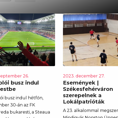
zeptember 26.
2023. december 27.
lói busz indul
Események |
estbe
Székesfehérváron
szerepelnek a
ói busz indul hétfőn,
Lokálpatrióták
ber 30-án az FK
A 23. alkalommal megsze
reda bukaresti, a Steaua
Mindigvár Nonstop Ünnep