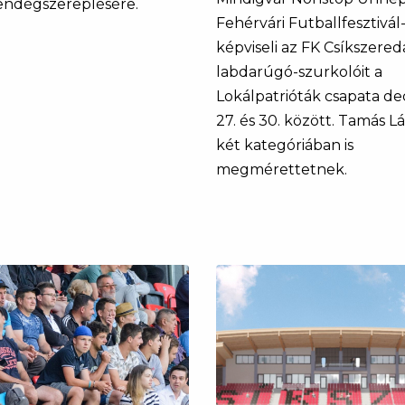
vendégszereplésére.
Fehérvári Futballfesztivál
képviseli az FK Csíkszered
labdarúgó-szurkolóit a
Lokálpatrióták csapata d
27. és 30. között. Tamás L
két kategóriában is
megmérettetnek.