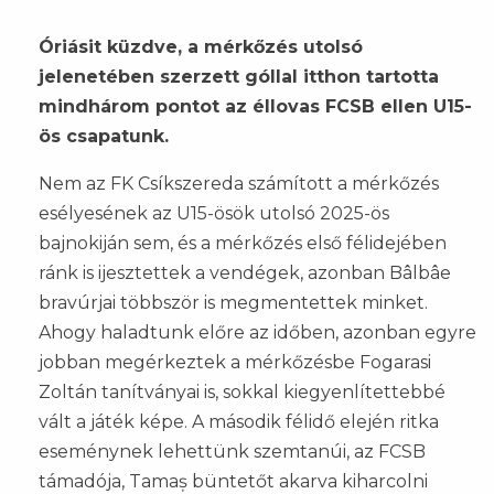
Óriásit küzdve, a mérkőzés utolsó
jelenetében szerzett góllal itthon tartotta
mindhárom pontot az éllovas FCSB ellen U15-
ös csapatunk.
Nem az FK Csíkszereda számított a mérkőzés
esélyesének az U15-ösök utolsó 2025-ös
bajnokiján sem, és a mérkőzés első félidejében
ránk is ijesztettek a vendégek, azonban Bâlbâe
bravúrjai többször is megmentettek minket.
Ahogy haladtunk előre az időben, azonban egyre
jobban megérkeztek a mérkőzésbe Fogarasi
Zoltán tanítványai is, sokkal kiegyenlítettebbé
vált a játék képe. A második félidő elején ritka
eseménynek lehettünk szemtanúi, az FCSB
támadója, Tamaș büntetőt akarva kiharcolni