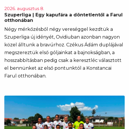
2026. augusztus 8.
Szuperliga | Egy kapufára a döntetlentől a Farul
otthonában
Négy mérkőzésből négy vereséggel kezdtük a
Szuperliga új idényét, Ovidiuban azonban nagyon
közel álltunk a bravúrhoz. Czékus Ádám duplájával
megszereztük első góljainkat a bajnokságban, a
hosszabbításban pedig csak a keresztléc választott
el bennünket az első pontunktól a Konstancai
Farul otthonában.