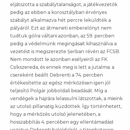
eljátszotta a szabálytalanságot, a játékvezetők
pedig az ebben a korosztályban érvényes
szabályt alkalmazva hét percre leküldték a
pályáról. Ezt az átmeneti emberelőnyt nem
tudtuk gólra váltani azonban, az 59. percben
pedig a védelmünk megingásait kihasználva a
vezetést is megszerezte Șerban révén az FCSB.
Nem mondott le azonban esélyeiről az FK
Csíkszereda, és ennek meg is lett a jutalma: a
csereként beállt Debrenti a 74. percben
értékesítette az egész mérkőzésen igen jól
teljesítő Polgár jobboldali beadását. Míg a
vendégek a hajrára lelassulni látszottak, a mieink
az utolsó pillanatig küzdöttek. Így történhetett,
hogy a mérkőzés utolsó jelenetében, a
hosszabbítás 4. percében egy ellentámadást
vezetve Debrenti baloldalról, a tizenhatoson