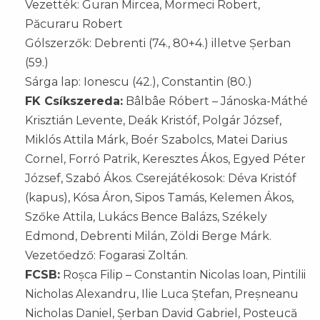
Vezették: Guran Mircea, Mormeci Robert,
Păcuraru Robert
Gólszerzők: Debrenti (74., 80+4.) illetve Șerban
(59.)
Sárga lap: Ionescu (42.), Constantin (80.)
FK Csíkszereda:
Bâlbâe Róbert – Jánoska-Máthé
Krisztián Levente, Deák Kristóf, Polgár József,
Miklós Attila Márk, Boér Szabolcs, Matei Darius
Cornel, Forró Patrik, Keresztes Ákos, Egyed Péter
József, Szabó Ákos. Cserejátékosok: Déva Kristóf
(kapus), Kósa Áron, Sipos Tamás, Kelemen Ákos,
Szőke Attila, Lukács Bence Balázs, Székely
Edmond, Debrenti Milán, Zöldi Berge Márk.
Vezetőedző: Fogarasi Zoltán.
FCSB:
Roșca Filip – Constantin Nicolas Ioan, Pintilii
Nicholas Alexandru, Ilie Luca Ștefan, Preșneanu
Nicholas Daniel, Șerban David Gabriel, Posteucă