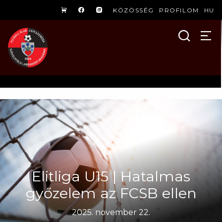
KÖZÖSSÉG
PROFILOM
HU
Elitliga U15 | Hatalmas
győzelem az FCSB ellen
2025. november 22.