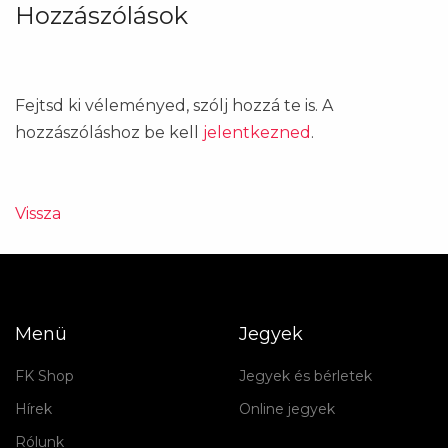
Hozzászólások
Fejtsd ki véleményed, szólj hozzá te is. A
hozzászóláshoz be kell
jelentkezned
.
Vissza
Menü
Jegyek
FK Shop
Jegyek és bérletek
Hírek
Online jegyek
Rólunk