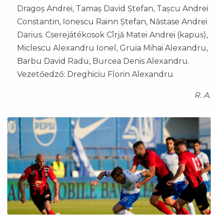
Dragoș Andrei, Tamaș David Ștefan, Tașcu Andrei
Constantin, Ionescu Rainn Ștefan, Năstase Andrei
Darius. Cserejátékosok Cîrjă Matei Andrei (kapus),
Miclescu Alexandru Ionel, Gruia Mihai Alexandru,
Barbu David Radu, Burcea Denis Alexandru.
Vezetőedző: Dreghiciu Florin Alexandru.
R. A.