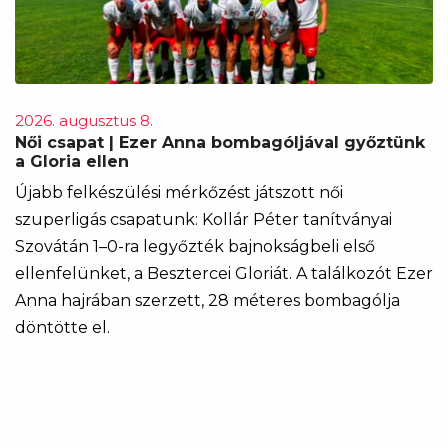
2026. augusztus 8.
Női csapat | Ezer Anna bombagóljával győztünk
a Gloria ellen
Újabb felkészülési mérkőzést játszott női
szuperligás csapatunk: Kollár Péter tanítványai
Szovátán 1–0-ra legyőzték bajnokságbeli első
ellenfelünket, a Besztercei Gloriát. A találkozót Ezer
Anna hajrában szerzett, 28 méteres bombagólja
döntötte el.