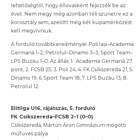
lehetőségtől, hogy éllovasként fejezzék be az
évet. Nem megy még azonban téli szünetre ez a
korosztály sem, azelőtt még két kupamérkőzést
kell megvívniuk.
A forduló további eredményei: Poli Iași–Academia
Germană 1–2, Petrolul–Dinamo 3–3, Sport Team–
LPS Buzău 1–0. Az állás: 1. Academia Germană 27
pont, 2. FCSB 25, 3. Poli 24, 4. FK Csíkszereda 21, 5.
Dinamo 19, 6. Sport Team 18, 7. LPS Buzău 13, 8.
Petrolul 12.
Elitliga U16, rájátszás, 5. forduló
FK Csíkszereda–FCSB 2–1 (0–0)
Csíkszereda, Márton Áron Gimnázium mögötti
műfüves pálya