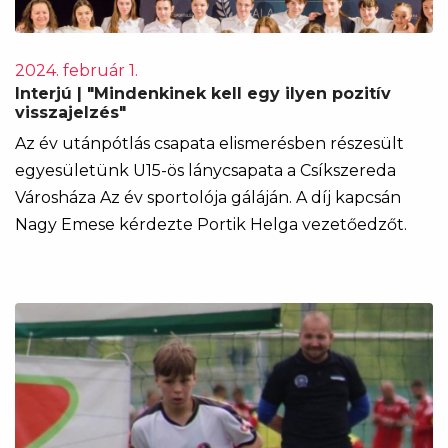
2024. február 1.
Interjú | "Mindenkinek kell egy ilyen pozitív
visszajelzés"
Az év utánpótlás csapata elismerésben részesült
egyesületünk U15-ös lánycsapata a Csíkszereda
Városháza Az év sportolója gáláján. A díj kapcsán
Nagy Emese kérdezte Portik Helga vezetőedzőt.