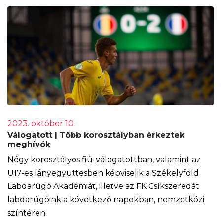
2023. október 10.
Válogatott | Több korosztályban érkeztek
meghívók
Négy korosztályos fiú-válogatottban, valamint az
U17-es lányegyüttesben képviselik a Székelyföld
Labdarúgó Akadémiát, illetve az FK Csíkszeredát
labdarúgóink a következő napokban, nemzetközi
színtéren.