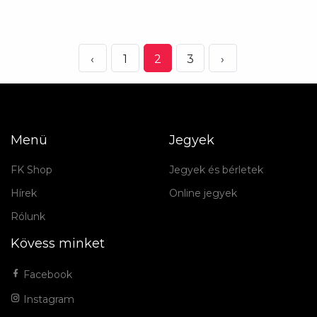
‹
1
2
3
›
Menü
Jegyek
FK Shop
Jegyek és bérletek
Hírek
Online jegyek
Rólunk
Kövess minket
Facebook
Instagram