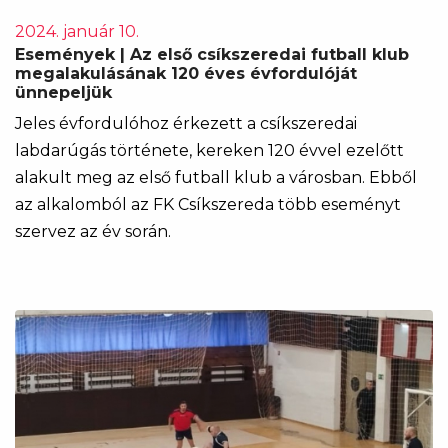
2024. január 10.
Események | Az első csíkszeredai futball klub
megalakulásának 120 éves évfordulóját
ünnepeljük
Jeles évfordulóhoz érkezett a csíkszeredai
labdarúgás története, kereken 120 évvel ezelőtt
alakult meg az első futball klub a városban. Ebből
az alkalomból az FK Csíkszereda több eseményt
szervez az év során.