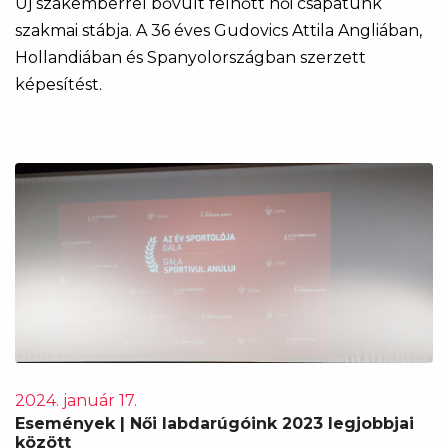
​​​​​​​Új szakemberrel bővült felnőtt női csapatunk
szakmai stábja. A 36 éves Gudovics Attila Angliában,
Hollandiában és Spanyolországban szerzett
képesítést.
2024. január 17.
Események | Női labdarúgóink 2023 legjobbjai
között