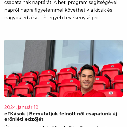
csapatainak naptárát. A heti program segítségével
napról napra figyelemmel követhetik a kicsik és
nagyok edzéseit és egyéb tevékenységeit.
2024. január 18.
eFKások | Bemutatjuk felnőtt női csapatunk új
erőnléti edzőjét