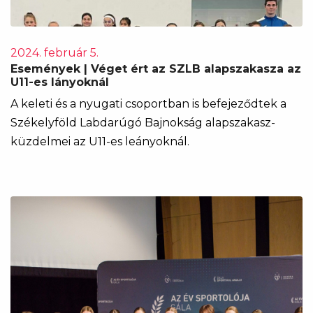
2024. február 5.
Események | Véget ért az SZLB alapszakasza az
U11-es lányoknál
A keleti és a nyugati csoportban is befejeződtek a
Székelyföld Labdarúgó Bajnokság alapszakasz-
küzdelmei az U11-es leányoknál.