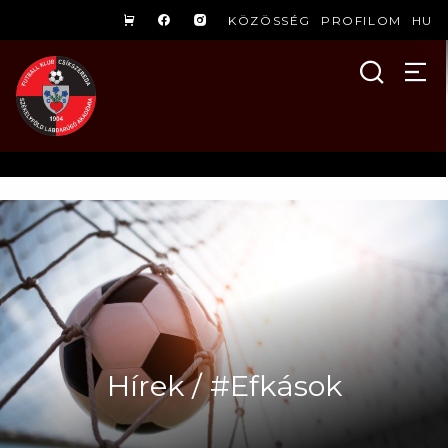
KÖZÖSSÉG
PROFILOM
HU
Hírek / #Efkások