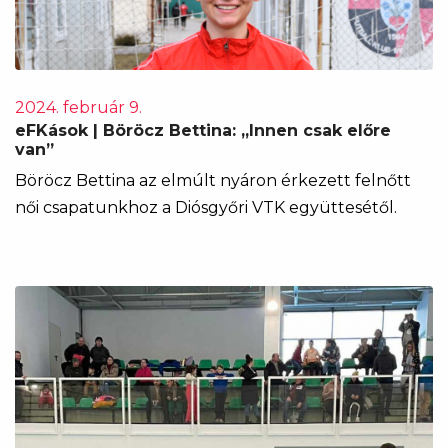
2024. február 9.
eFKások | Böröcz Bettina: „Innen csak előre
van”
Böröcz Bettina az elmúlt nyáron érkezett felnőtt
női csapatunkhoz a Diósgyőri VTK együttesétől.