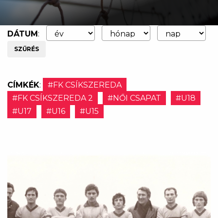
DÁTUM
:
SZŰRÉS
CÍMKÉK
:
#FK CSÍKSZEREDA
#FK CSÍKSZEREDA 2
#NŐI CSAPAT
#U18
#U17
#U16
#U15