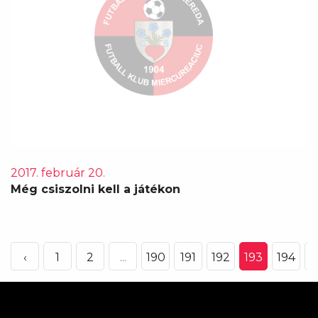
2017. február 20.
Még csiszolni kell a játékon
‹
1
2
...
190
191
192
193
194
1