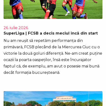
26. iulie 2026.
SuperLiga | FCSB a decis meciul încă din start
Nu am reușit să repetăm performanța din
primăvară, FCSB plecând de la Miercurea Ciuc cu o
victorie la două goluri diferență. Ne-am creat puține
ocazii la poarta oaspeților, însă este încurajator
faptul că, de exemplu, am avut o posesie mai bună
decât formația bucureșteană.