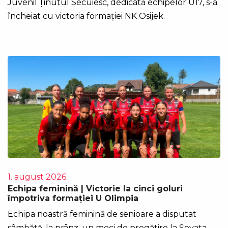
Juvenil Ținutul Secuiesc, dedicată echipelor U17, s-a
încheiat cu victoria formației NK Osijek.
1. august 2026.
Echipa feminină | Victorie la cinci goluri
împotriva formației U Olimpia
Echipa noastră feminină de senioare a disputat
sâmbătă, la prânz, un meci de pregătire la Sovata.