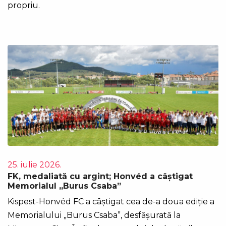
propriu.
25. iulie 2026.
FK, medaliată cu argint; Honvéd a câștigat
Memorialul „Burus Csaba”
Kispest-Honvéd FC a câștigat cea de-a doua ediție a
Memorialului „Burus Csaba”, desfășurată la