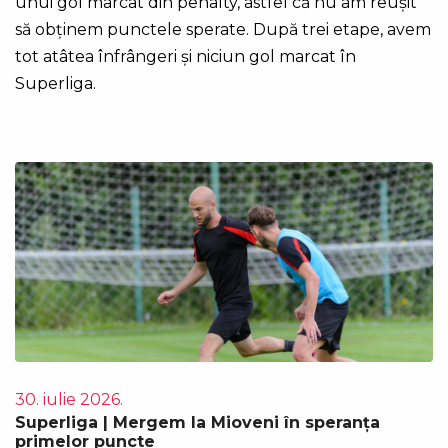
unui gol marcat din penalty, astfel că nu am reușit
să obținem punctele sperate. După trei etape, avem
tot atâtea înfrângeri și niciun gol marcat în
Superliga.
30. iulie 2026.
Superliga | Mergem la Mioveni în speranța
primelor puncte