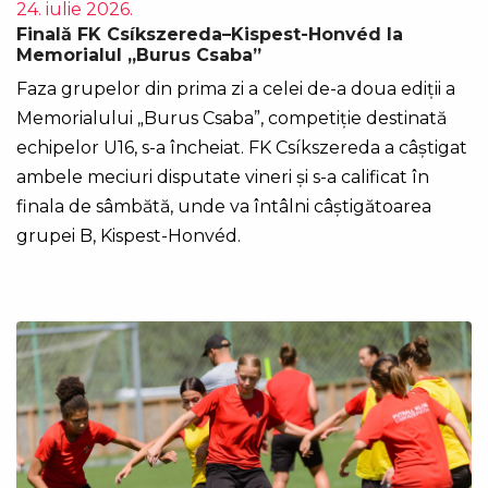
24. iulie 2026.
Finală FK Csíkszereda–Kispest-Honvéd la
Memorialul „Burus Csaba”
Faza grupelor din prima zi a celei de-a doua ediții a
Memorialului „Burus Csaba”, competiție destinată
echipelor U16, s-a încheiat. FK Csíkszereda a câștigat
ambele meciuri disputate vineri și s-a calificat în
finala de sâmbătă, unde va întâlni câștigătoarea
grupei B, Kispest-Honvéd.