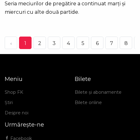
Seria meciurilor de pregătire a continuat marți și
miercuri cu alte două partide.
‹
1
2
3
4
5
6
7
8
.
Meniu
Bilete
Shop FK
Bilete și abonamente
Știri
Bilete online
Despre noi
Urmărește-ne
Facebook