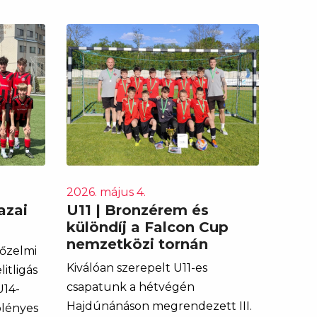
2026. május 4.
azai
U11 | Bronzérem és
különdíj a Falcon Cup
nemzetközi tornán
yőzelmi
Kiválóan szerepelt U11-es
itligás
csapatunk a hétvégén
U14-
Hajdúnánáson megrendezett III.
ölényes