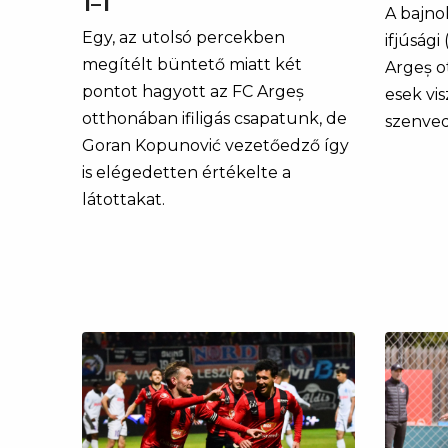
1–1
A bajno
Egy, az utolsó percekben
ifjúsági
megítélt büntető miatt két
Argeș o
pontot hagyott az FC Argeș
esek vi
otthonában ifiligás csapatunk, de
szenved
Goran Kopunović vezetőedző így
is elégedetten értékelte a
látottakat.