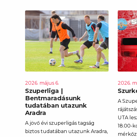
2026. május 6.
2026. má
Szuperliga |
Szurk
Bentmaradásunk
A Szupe
tudatában utazunk
rájátsz
Aradra
UTA les
A jövő évi szuperligás tagság
18.00-k
biztos tudatában utazunk Aradra,
mérkőzé