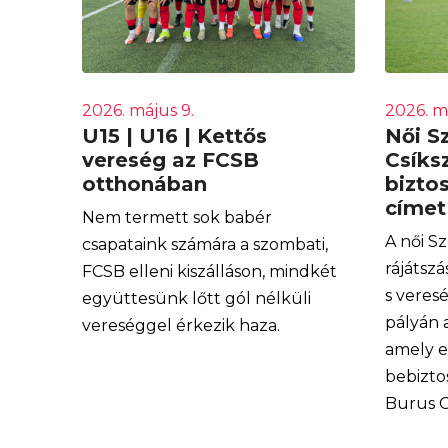
2026. május 9.
2026. m
U15 | U16 | Kettős
Női Sz
vereség az FCSB
Csíks
otthonában
biztos
címet
Nem termett sok babér
A női Sz
csapataink számára a szombati,
rájátsz
FCSB elleni kiszálláson, mindkét
s veres
együttesünk lőtt gól nélküli
pályán a
vereséggel érkezik haza.
amely e
bebizto
Burus C