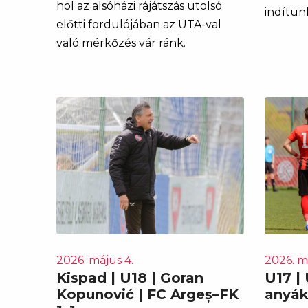
hol az alsóházi rájátszás utolsó
indítun
előtti fordulójában az UTA-val
való mérkőzés vár ránk.
2026. május 4.
2026. m
Kispad | U18 | Goran
U17 |
Kopunović | FC Argeș–FK
anyák