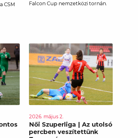
Falcon Cup nemzetközi tornán.
 a CSM
2026. május 2.
Fontos
Női Szuperliga | Az utolsó
percben veszítettünk