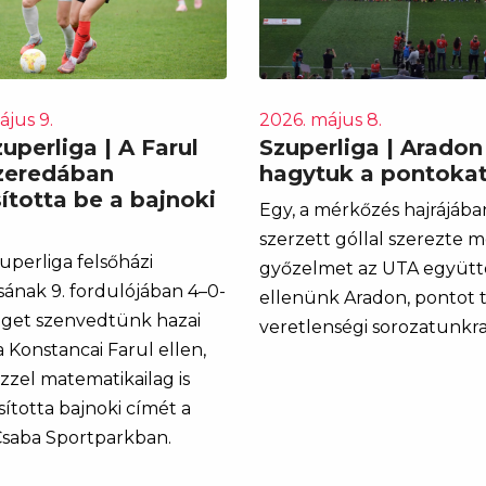
ájus 9.
2026. május 8.
uperliga | A Farul
Szuperliga | Aradon
zeredában
hagytuk a pontoka
ította be a bajnoki
Egy, a mérkőzés hajrájába
szerzett góllal szerezte 
uperliga felsőházi
győzelmet az UTA együtt
ásának 9. fordulójában 4–0-
ellenünk Aradon, pontot 
éget szenvedtünk hazai
veretlenségi sorozatunkra
 Konstancai Farul ellen,
zzel matematikailag is
sította bajnoki címét a
saba Sportparkban.