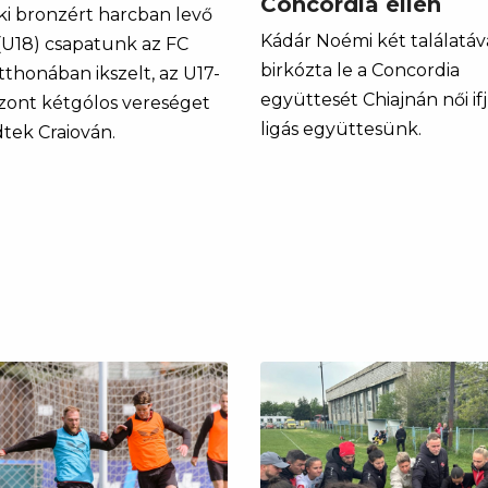
Concordia ellen
ki bronzért harcban levő
Kádár Noémi két találatáv
 (U18) csapatunk az FC
birkózta le a Concordia
tthonában ikszelt, az U17-
együttesét Chiajnán női if
szont kétgólos vereséget
ligás együttesünk.
tek Craiován.