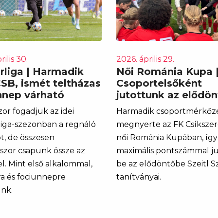
rilis 30.
2026. április 29.
rliga | Harmadik
Női Románia Kupa 
SB, ismét teltházas
Csoportelsőként
nnep várható
jutottunk az elődö
or fogadjuk az idei
Harmadik csoportmérkőzé
iga-szezonban a regnáló
megnyerte az FK Csíkszer
t, de összesen
női Románia Kupában, így
zor csapunk össze az
maximális pontszámmal ju
l. Mint első alkalommal,
be az elődöntőbe Szeitl Sz
ra és fociünnepre
tanítványai.
nk.