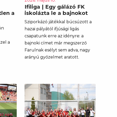
2026. május 10.
Ifiliga | Egy gálázó FK
len a
iskolázta le a bajnokot
Sziporkázó játékkal búcsúzott a
ón
hazai pályától ifjúsági ligás
csapatunk erre az idényre: a
zel a
bajnoki címet már megszerző
Farulnak esélyt sem adva, nagy
arányú győzelmet aratott.