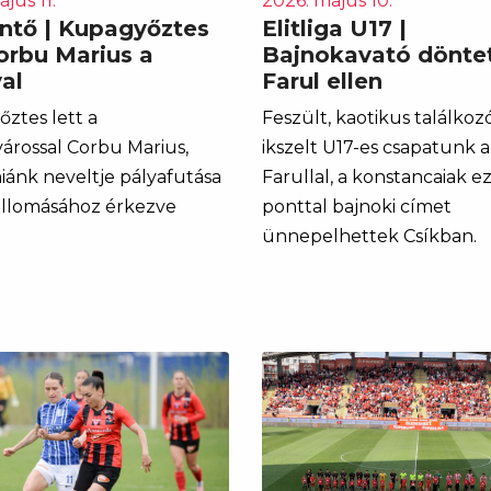
jus 11.
2026. május 10.
intő | Kupagyőztes
Elitliga U17 |
Corbu Marius a
Bajnokavató döntet
al
Farul ellen
ztes lett a
Feszült, kaotikus találkoz
árossal Corbu Marius,
ikszelt U17-es csapatunk a
ánk neveltje pályafutása
Farullal, a konstancaiak ez
állomásához érkezve
ponttal bajnoki címet
ünnepelhettek Csíkban.