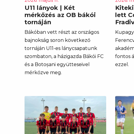
2026. május 11.
2026. má
U11 lányok | Két
Kitek
mérkőzés az OB bákói
lett 
tornáján
Fradiv
Bákóban vett részt az országos
Kupagyő
bajnokság soron következő
Ferencv
tornáján U11-es lánycsapatunk
akadémi
szombaton, a házigazda Bákói FC
fontos 
és a Botoșani együtteseivel
ezzel.
mérkőzve meg.