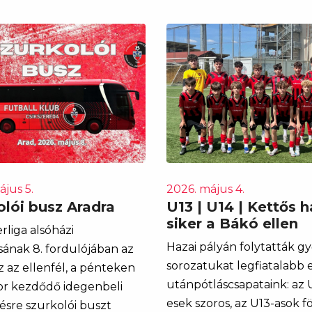
jus 5.
2026. május 4.
olói busz Aradra
U13 | U14 | Kettős h
siker a Bákó ellen
rliga alsóházi
Hazai pályán folytatták g
ásának 8. fordulójában az
sorozatukat legfiatalabb el
z az ellenfél, a pénteken
utánpótláscsapataink: az 
or kezdődő idegenbeli
esek szoros, az U13-asok f
sre szurkolói buszt