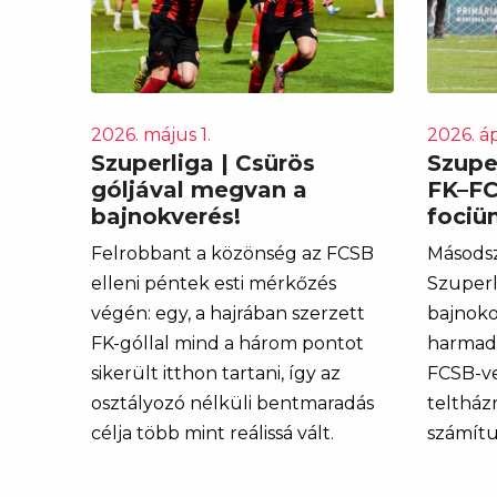
2026. május 1.
2026. áp
Szuperliga | Csürös
Szupe
góljával megvan a
FK–FC
bajnokverés!
fociü
Felrobbant a közönség az FCSB
Másodsz
elleni péntek esti mérkőzés
Szuperl
végén: egy, a hajrában szerzett
bajnoko
FK-góllal mind a három pontot
harmads
sikerült itthon tartani, így az
FCSB-ve
osztályozó nélküli bentmaradás
teltház
célja több mint reálissá vált.
számítu