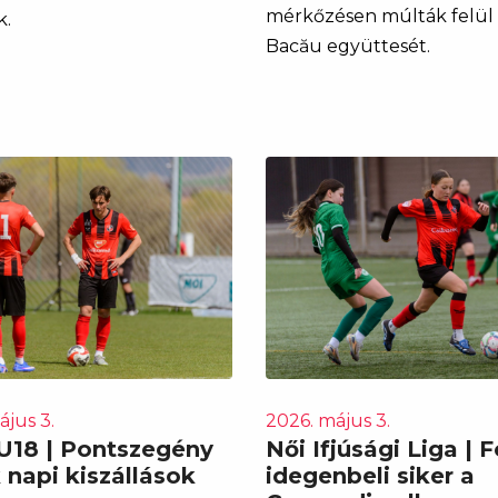
mérkőzésen múlták felül
k.
Bacău együttesét.
ájus 3.
2026. május 3.
 U18 | Pontszegény
Női Ifjúsági Liga | 
 napi kiszállások
idegenbeli siker a