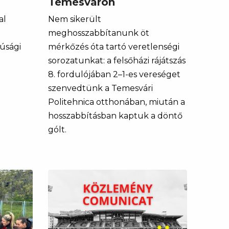
Temesváron
al
Nem sikerült
meghosszabbítanunk öt
júsági
mérkőzés óta tartó veretlenségi
sorozatunkat: a felsőházi rájátszás
8. fordulójában 2–1-es vereséget
szenvedtünk a Temesvári
Politehnica otthonában, miután a
hosszabbításban kaptuk a döntő
gólt.