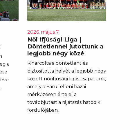
2026. május 7.
Női Ifjúsági Liga |
t
Döntetlennel jutottunk a
legjobb négy közé
n
Kiharcolta a döntetlent és
meg a
biztosította helyét a legjobb négy
ese
között női ifjúsági ligás csapatunk,
téve
amely a Farul elleni hazai
.
mérkőzésen érte el a
továbbjutást a rájátszás hatodik
fordulójában.