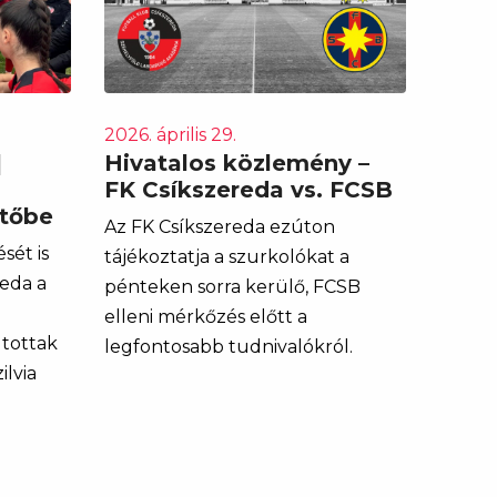
2026. április 29.
|
Hivatalos közlemény –
FK Csíkszereda vs. FCSB
ntőbe
Az FK Csíkszereda ezúton
sét is
tájékoztatja a szurkolókat a
eda a
pénteken sorra kerülő, FCSB
elleni mérkőzés előtt a
tottak
legfontosabb tudnivalókról.
ilvia