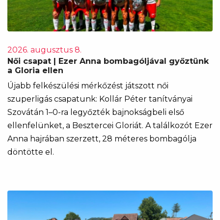
2026. augusztus 8.
Női csapat | Ezer Anna bombagóljával győztünk
a Gloria ellen
Újabb felkészülési mérkőzést játszott női
szuperligás csapatunk: Kollár Péter tanítványai
Szovátán 1–0-ra legyőzték bajnokságbeli első
ellenfelünket, a Besztercei Gloriát. A találkozót Ezer
Anna hajrában szerzett, 28 méteres bombagólja
döntötte el.