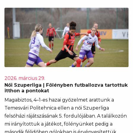
2026. március 29.
Női Szuperliga | Fölényben futballozva tartottuk
itthon a pontokat
Magabiztos, 4–1-es hazai győzelmet arattunk a
Temesvári Politehnica ellen a női Szuperliga
felsőházi rájátszásának 5. fordulójában. A találkozón
mi irányítottuk a játékot, fölényünket pedig a
második félidőben gólokban is érvényesítettük.