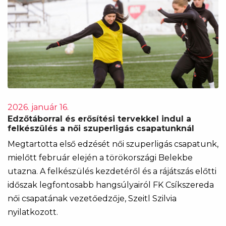
2026. január 16.
Edzőtáborral és erősítési tervekkel indul a
felkészülés a női szuperligás csapatunknál
Megtartotta első edzését női szuperligás csapatunk,
mielőtt február elején a törökországi Belekbe
utazna. A felkészülés kezdetéről és a rájátszás előtti
időszak legfontosabb hangsúlyairól FK Csíkszereda
női csapatának vezetőedzője, Szeitl Szilvia
nyilatkozott.