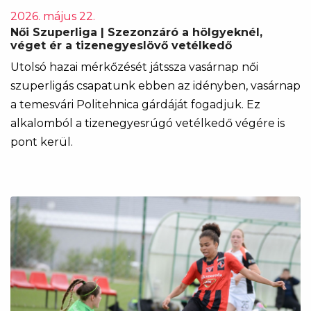
2026. május 22.
Női Szuperliga | Szezonzáró a hölgyeknél,
véget ér a tizenegyeslövő vetélkedő
Utolsó hazai mérkőzését játssza vasárnap női
szuperligás csapatunk ebben az idényben, vasárnap
a temesvári Politehnica gárdáját fogadjuk. Ez
alkalomból a tizenegyesrúgó vetélkedő végére is
pont kerül.