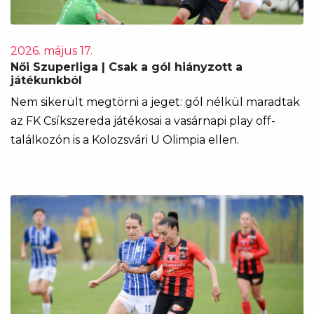
2026. május 17.
Női Szuperliga | Csak a gól hiányzott a
játékunkból
Nem sikerült megtörni a jeget: gól nélkül maradtak
az FK Csíkszereda játékosai a vasárnapi play off-
találkozón is a Kolozsvári U Olimpia ellen.