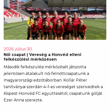
2026. július 30.
Női csapat | Vereség a Honvéd elleni
felkészülési mérkőzésen
Második felkészülési mérkőzését játszotta
jelentősen átalakult női felnőttcsapatunk a
magyarországi edzőtáborban. Kollár Péter
tanítványai szerdán 4–1-es vereséget szenvedtek a
Kispest-Honvéd FC együttesétől, csapatunk gólját
Ezer Anna szerezte.