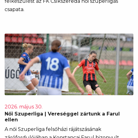
felkészülést az FK Csíkszereda női szuperligás
csapata.
2026. május 30.
Női Szuperliga | Vereséggel zártunk a Farul
ellen
A női Szuperliga felsőházi rájátszásának
zárófordulójában a Konstancai Farul bizonyult