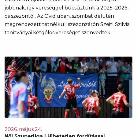
jobbnak, így vereséggel búcsúztunk a 2025–2026-
os szezontól. Az Ovidiuban, szombat délután
megrendezett tétnélküli szezonzárón Szeitl Szilvia
tanítványai kétgólos vereséget szenvedtek.
2026. május 24.
Női Szuperliga | Hihetetlen fordítással