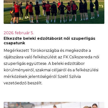
2026. február 5.
Elkezdte beleki edzőtáborát női szuperligás
csapatunk
Megérkezett Törökországba és megkezdte a
rájátszásra való felkészülést az FK Csíkszereda női
szuperligás együttese. A beleki edzőtábor
körülményeiről, szakmai céljairól és a felkészülési
mérkőzések jelentőségéről Szeitl Szilvia
vezetőedző beszélt.