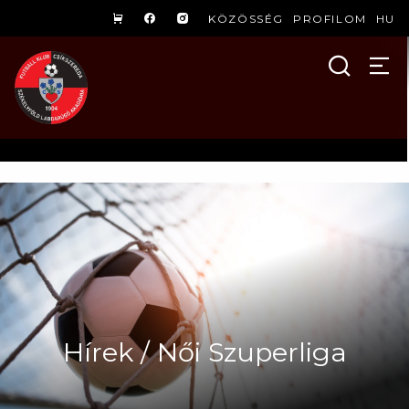
KÖZÖSSÉG
PROFILOM
HU
Hírek / Női Szuperliga