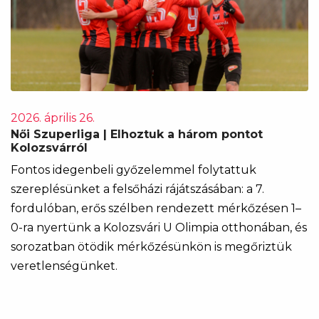
2026. április 26.
Női Szuperliga | Elhoztuk a három pontot
Kolozsvárról
Fontos idegenbeli győzelemmel folytattuk
szereplésünket a felsőházi rájátszásában: a 7.
fordulóban, erős szélben rendezett mérkőzésen 1–
0-ra nyertünk a Kolozsvári U Olimpia otthonában, és
sorozatban ötödik mérkőzésünkön is megőriztük
veretlenségünket.