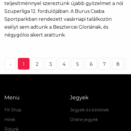
teljesítménnyel szereztünk újabb győzelmet a női
Szuperliga 12. fordulójában. A Burus Csaba
Sportparkban rendezett vasárnapi találkozón
esélyt sem adtunk a Besztercei Gloriának, és
négygólos sikert arattunk.
‹
1
2
3
4
5
6
7
8
.
Menü
Jegyek
FK Shop
Jegyek és bérletek
Hírek
Online jegyek
Rólunk