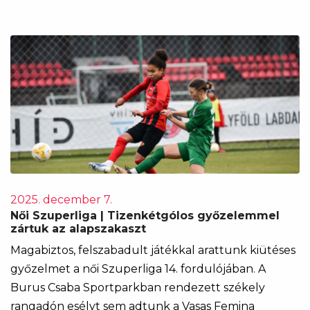
2025. december 7.
Női Szuperliga | Tizenkétgólos győzelemmel
zártuk az alapszakaszt
Magabiztos, felszabadult játékkal arattunk kiütéses
győzelmet a női Szuperliga 14. fordulójában. A
Burus Csaba Sportparkban rendezett székely
rangadón esélyt sem adtunk a Vasas Femina