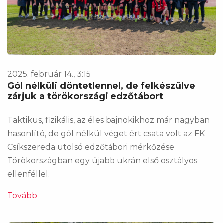
2025. február 14., 3:15
Gól nélküli döntetlennel, de felkészülve
zárjuk a törökországi edzőtábort
Taktikus, fizikális, az éles bajnokikhoz már nagyban
hasonlító, de gól nélkül véget ért csata volt az FK
Csíkszereda utolsó edzőtábori mérkőzése
Törökországban egy újabb ukrán első osztályos
ellenféllel.
Tovább