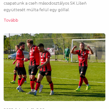
csapatunk a cseh másodosztályos SK Líšeň
együttesét múlta felül egy góllal.
Tovább