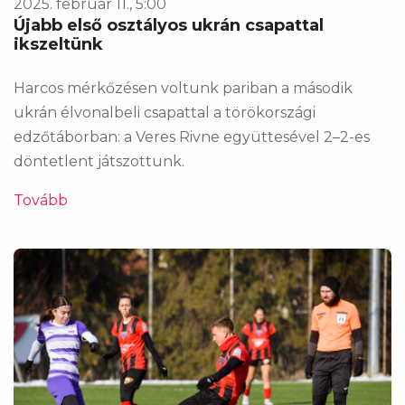
2025. február 11., 5:00
Újabb első osztályos ukrán csapattal
ikszeltünk
Harcos mérkőzésen voltunk pariban a második
ukrán élvonalbeli csapattal a törökországi
edzőtáborban: a Veres Rivne együttesével 2–2-es
döntetlent játszottunk.
Tovább