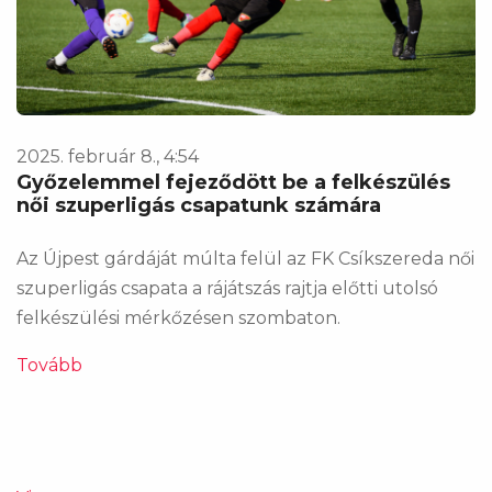
2025. február 8., 4:54
Győzelemmel fejeződött be a felkészülés
női szuperligás csapatunk számára
Az Újpest gárdáját múlta felül az FK Csíkszereda női
szuperligás csapata a rájátszás rajtja előtti utolsó
felkészülési mérkőzésen szombaton.
Tovább