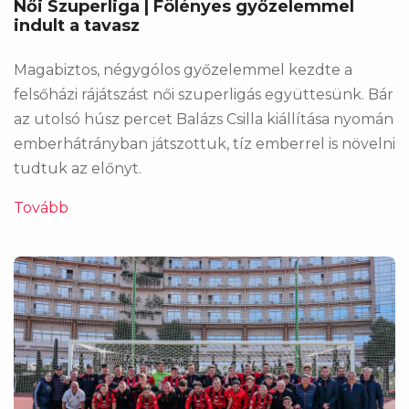
Női Szuperliga | Fölényes győzelemmel
indult a tavasz
Magabiztos, négygólos győzelemmel kezdte a
felsőházi rájátszást női szuperligás együttesünk. Bár
az utolsó húsz percet Balázs Csilla kiállítása nyomán
emberhátrányban játszottuk, tíz emberrel is növelni
tudtuk az előnyt.
Tovább