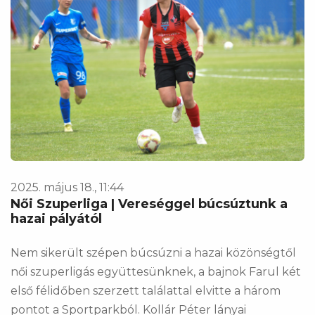
2025. május 18., 11:44
Női Szuperliga | Vereséggel búcsúztunk a
hazai pályától
Nem sikerült szépen búcsúzni a hazai közönségtől
női szuperligás együttesünknek, a bajnok Farul két
első félidőben szerzett találattal elvitte a három
pontot a Sportparkból. Kollár Péter lányai