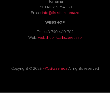
Romania
Tel: +40 755 754 160
Email:
info@fkcsikszereda.ro
WEBSHOP
Tel: +40 740 400 702
Web:
webshop.fkcsikszereda.ro
Copyright ©
2026
FKCsíkszereda
All rights reserved