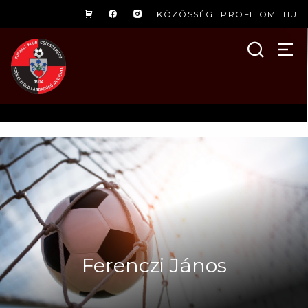
KÖZÖSSÉG
PROFILOM
HU
Ferenczi János