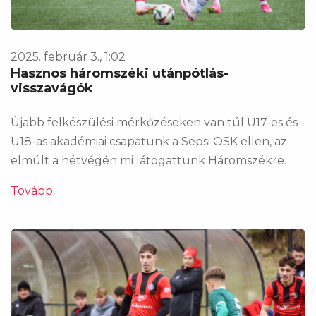
2025. február 3., 1:02
Hasznos háromszéki utánpótlás-
visszavágók
Újabb felkészülési mérkőzéseken van túl U17-es és
U18-as akadémiai csapatunk a Sepsi OSK ellen, az
elmúlt a hétvégén mi látogattunk Háromszékre.
Tovább