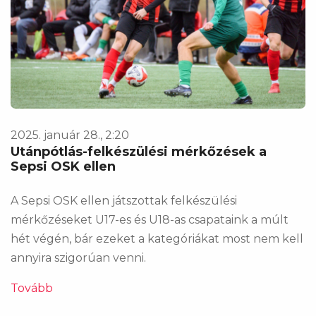
2025. január 28., 2:20
Utánpótlás-felkészülési mérkőzések a
Sepsi OSK ellen
A Sepsi OSK ellen játszottak felkészülési
mérkőzéseket U17-es és U18-as csapataink a múlt
hét végén, bár ezeket a kategóriákat most nem kell
annyira szigorúan venni.
Tovább