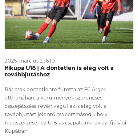
2025. március 2., 6:10
Ifikupa U18 | A döntetlen is elég volt a
továbbjutáshoz
Bár csak döntetlenre futotta az FC Argeș
otthonában, a körülmények szerencsés
összejátszása révén végül ez is elég volt a
továbbjutást jelentő csoportmásodik hely
megszerzéséhez U18-as csapatunknak az Ifjúsági
Kupában.