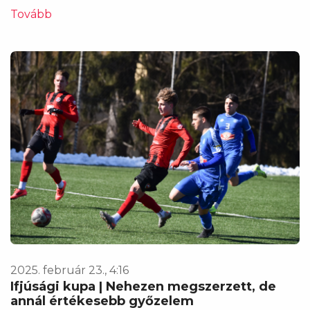
Tovább
2025. február 23., 4:16
Ifjúsági kupa | Nehezen megszerzett, de
annál értékesebb győzelem