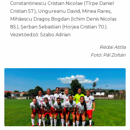
Constantinescu Cristian Nicolae (Tîrpe Daniel
Cristian 57.), Ungureanu David, Minea Rareș,
Mihăescu Dragoș Bogdan (Ichim Denis Nicolas
85.), Șerban Sebastian (Horjea Cristian 70.).
Vezetőedző: Szabo Adrian
Rédai Attila
Fotó: Pál Zoltán