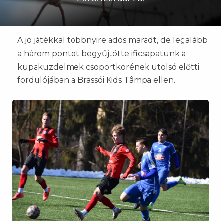
A jó játékkal többnyire adós maradt, de legalább
a három pontot begyűjtötte ificsapatunk a
kupaküzdelmek csoportkörének utolsó előtti
fordulójában a Brassói Kids Tâmpa ellen.