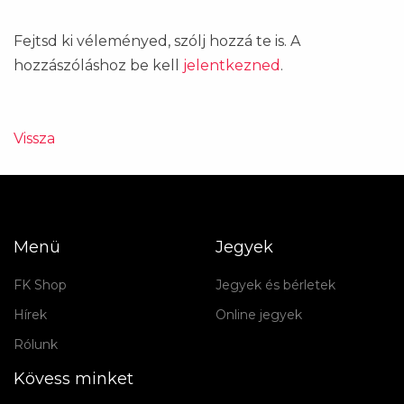
Fejtsd ki véleményed, szólj hozzá te is. A
hozzászóláshoz be kell
jelentkezned
.
Vissza
Menü
Jegyek
FK Shop
Jegyek és bérletek
Hírek
Online jegyek
Rólunk
Kövess minket