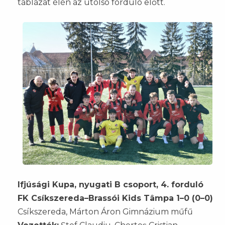
táblázat élén az utolsó forduló előtt.
Ifjúsági Kupa, nyugati B csoport, 4. forduló
FK Csíkszereda–Brassói Kids Tâmpa 1–0 (0–0)
Csíkszereda, Márton Áron Gimnázium műfű