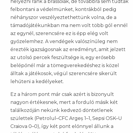
helyezni ránk a brassóiak, de továbbra sem tudták
felbontani a védelmünket, kontrákból pedig
néhányszor veszélyeztethettünk volna, de a
támadójátékunkban ma nem volt több gól ennél
az egynél, szerencsére ez is épp elég volt
győzelemhez. A vendégek valószínűleg nem
érezték igazságosnak az eredményt, amit jelzett
az utolsó percek feszültsége is, egy erősebb
belépőnél már a tömegverekedéshez is közel
álltak a játékosok, végül szerencsére sikerült
lehűteni a kedélyeket.
Ez a három pont már csak azért is bizonyult
nagyon értékesnek, mert a forduló másik két
találkozóján nekünk kedvező döntetlenek
születtek (Petrolul–CFC Argeș 1–1, Sepsi OSK–U
Craiova 0–0), így két pont előnnyel állunk a