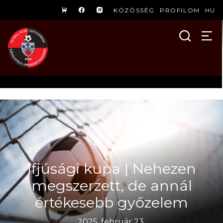
KÖZÖSSÉG
PROFILOM
HU
Ifjúsági kupa | Nehezen
megszerzett, de annál
értékesebb győzelem
2025. február 23.