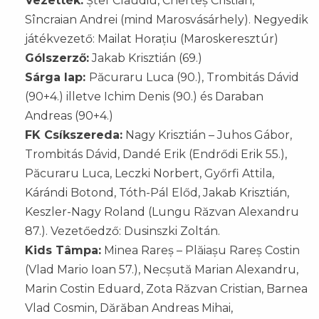
Vezették:
Ștef Claudiu, Cherteș Cristian,
Sîncraian Andrei (mind Marosvásárhely). Negyedik
játékvezető: Mailat Horațiu (Maroskeresztúr)
Gólszerző:
Jakab Krisztián (69.)
Sárga lap:
Păcuraru Luca (90.), Trombitás Dávid
(90+4.) illetve Ichim Denis (90.) és Daraban
Andreas (90+4.)
FK Csíkszereda:
Nagy Krisztián – Juhos Gábor,
Trombitás Dávid, Dandé Erik (Endrődi Erik 55.),
Păcuraru Luca, Leczki Norbert, Győrfi Attila,
Kárándi Botond, Tóth-Pál Előd, Jakab Krisztián,
Keszler-Nagy Roland (Lungu Răzvan Alexandru
87.). Vezetőedző: Dusinszki Zoltán.
Kids Tâmpa:
Minea Rareș – Plăiașu Rareș Costin
(Vlad Mario Ioan 57.), Necșută Marian Alexandru,
Marin Costin Eduard, Zota Răzvan Cristian, Barnea
Vlad Cosmin, Dărăban Andreas Mihai,