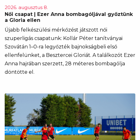
2026. augusztus 8.
Női csapat | Ezer Anna bombagóljával győztünk
a Gloria ellen
Újabb felkészülési mérkőzést játszott női
szuperligás csapatunk: Kollár Péter tanítványai
Szovátán 1–0-ra legyőzték bajnokságbeli első
ellenfelünket, a Besztercei Gloriát. A találkozót Ezer
Anna hajrában szerzett, 28 méteres bombagólja
döntötte el.