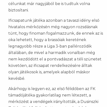
célunkat már nagyjából be is tudtuk volna
biztosítani.
Ificsapatunk játéka azonban a tavaszi idény első
hivatalos mérkőzésén még nagyon rozsdásnak
tűnt, hogy finoman fogalmazzunk, de ennek az is
oka lehetett, hogy a brassóiak keretének
legnagyobb része a Liga 3-ban pallérozódik
általában, de mivel a harmadik vonalban még
nem kezdődött el a pontvadászat a téli szünetet
követően, az ificsapat rendelkezésére álltak
olyan játékosok is, amelyek alapból máskor
kevésbé.
Akárhogy is legyen ez, az első félidőben az FK
támadójátéka gyakorlatilag nem létezett, a
mérkőzést a vendégek irányították, a Dusinszki