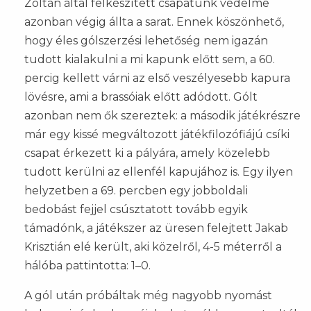
Zoltán által felkészített csapatunk védelme
azonban végig állta a sarat. Ennek köszönhető,
hogy éles gólszerzési lehetőség nem igazán
tudott kialakulni a mi kapunk előtt sem, a 60.
percig kellett várni az első veszélyesebb kapura
lövésre, ami a brassóiak előtt adódott. Gólt
azonban nem ők szereztek: a második játékrészre
már egy kissé megváltozott játékfilozófiájú csíki
csapat érkezett ki a pályára, amely közelebb
tudott kerülni az ellenfél kapujához is. Egy ilyen
helyzetben a 69. percben egy jobboldali
bedobást fejjel csúsztatott tovább egyik
támadónk, a játékszer az üresen felejtett Jakab
Krisztián elé került, aki közelről, 4-5 méterről a
hálóba pattintotta: 1–0.
A gól után próbáltak még nagyobb nyomást