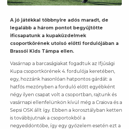
A jó játékkal többnyire adós maradt, de
legalább a három pontot begyűjtötte
ificsapatunk a kupaküzdelmek
csoportkörének utolsó előtti fordulójában a
Brassói Kids Tâmpa ellen.
Vasárnap a barcaságiakat fogadtuk az Ifjúsági
Kupa csoportkörének 4. fordulója keretében,
egy, hozzánk hasonlóan hatpontos gárdát: a
hatfős mezőnyben a forduló előtt egyébként
négy ilyen csapat volt a csoportban, rajtunk és
vasárnapi ellenfelünkön kívül még a Craiova és a
Sepsi OSK állt így. Ebben a korosztályban ketten
is továbbjutnak a csoportokból a
negyeddöntőbe, így egy győzelem esetén ezt a