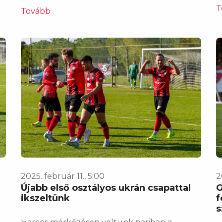
T
Tovább
2025. február 11., 5:00
2
Újabb első osztályos ukrán csapattal
G
ikszeltünk
f
s