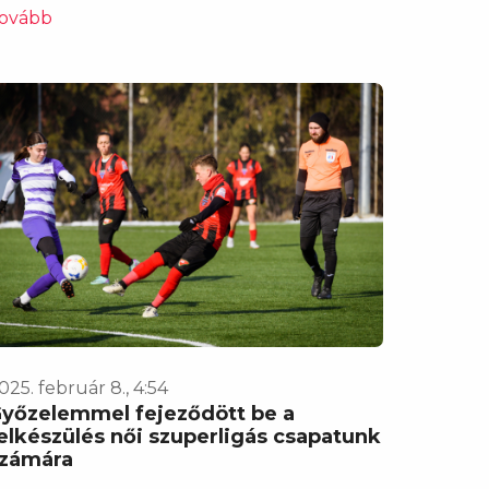
ovább
025. február 8., 4:54
yőzelemmel fejeződött be a
elkészülés női szuperligás csapatunk
zámára