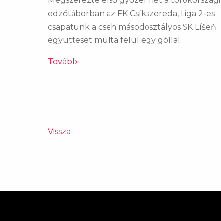
Megszerezte első győzelmét a törökországi
edzőtáborban az FK Csíkszereda, Liga 2-es
csapatunk a cseh másodosztályos SK Líšeň
együttesét múlta felül egy góllal.
Tovább
Vissza