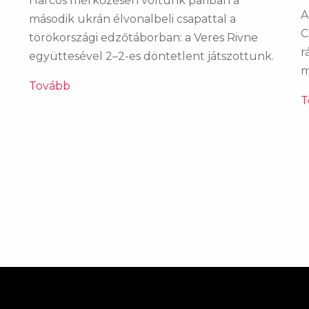
Harcos mérkőzésen voltunk pariban a
A
második ukrán élvonalbeli csapattal a
C
törökországi edzőtáborban: a Veres Rivne
r
együttesével 2–2-es döntetlent játszottunk.
m
Tovább
T