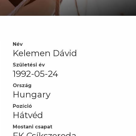
Név
Kelemen Dávid
Születési év
1992-05-24
Ország
Hungary
Pozíció
Hátvéd
Mostani csapat
FK Csíkszereda