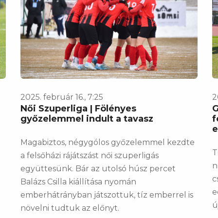
2025. február 16., 7:25
2
Női Szuperliga | Fölényes
G
győzelemmel indult a tavasz
f
e
Magabiztos, négygólos győzelemmel kezdte
T
a felsőházi rájátszást női szuperligás
n
együttesünk. Bár az utolsó húsz percet
c
Balázs Csilla kiállítása nyomán
e
emberhátrányban játszottuk, tíz emberrel is
ú
növelni tudtuk az előnyt.