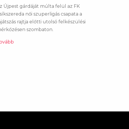
z Újpest gárdáját múlta felül az FK
síkszereda női szuperligás csapata a
ájátszás rajtja előtti utolsó felkészülési
érkőzésen szombaton.
ovább