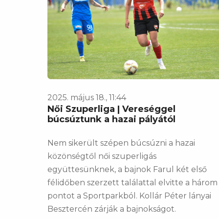
2025. május 18., 11:44
Női Szuperliga | Vereséggel
búcsúztunk a hazai pályától
Nem sikerült szépen búcsúzni a hazai
közönségtől női szuperligás
együttesünknek, a bajnok Farul két első
félidőben szerzett találattal elvitte a három
pontot a Sportparkból. Kollár Péter lányai
Besztercén zárják a bajnokságot.