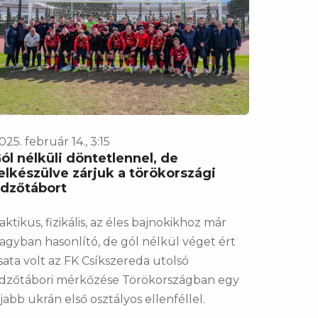
025. február 14., 3:15
ól nélküli döntetlennel, de
elkészülve zárjuk a törökországi
dzőtábort
aktikus, fizikális, az éles bajnokikhoz már
agyban hasonlító, de gól nélkül véget ért
sata volt az FK Csíkszereda utolsó
dzőtábori mérkőzése Törökországban egy
jabb ukrán első osztályos ellenféllel.