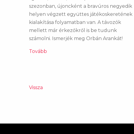
szezonban, újoncként a bravúros negyedik
helyen végzett együttes játékoskeretének
kialakítása folyamatban van. A távozók
mellett már érkezőkről is be tudunk
számolni. Ismerjék meg Orbán Arankát!
Tovább
Vissza