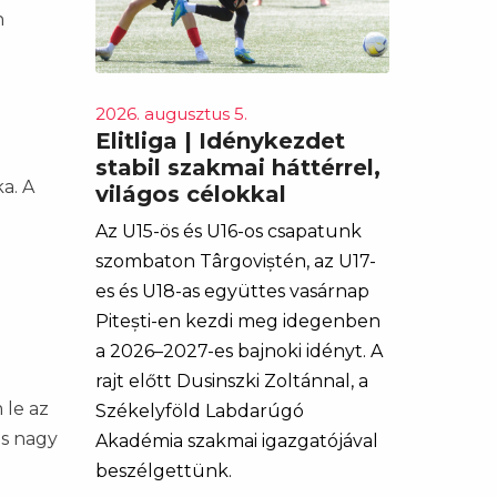
n
2026. augusztus 5.
Elitliga | Idénykezdet
stabil szakmai háttérrel,
a. A
világos célokkal
Az U15-ös és U16-os csapatunk
szombaton Târgoviștén, az U17-
es és U18-as együttes vasárnap
Pitești-en kezdi meg idegenben
a 2026–2027-es bajnoki idényt. A
rajt előtt Dusinszki Zoltánnal, a
 le az
Székelyföld Labdarúgó
is nagy
Akadémia szakmai igazgatójával
beszélgettünk.