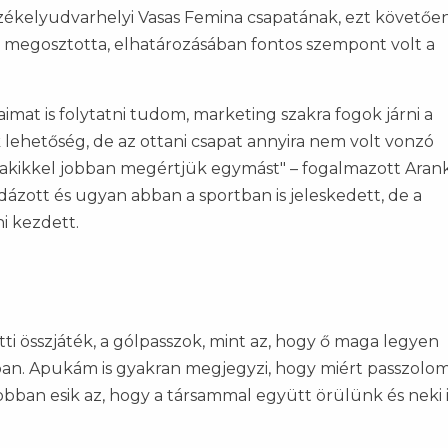
Székelyudvarhelyi Vasas Femina csapatának, ezt követőe
l megosztotta, elhatározásában fontos szempont volt a
imat is folytatni tudom, marketing szakra fogok járni a
k lehetőség, de az ottani csapat annyira nem volt vonzó
 akikkel jobban megértjük egymást" – fogalmazott Arank
zott és ugyan abban a sportban is jeleskedett, de a
ni kezdett.
ti összjáték, a gólpasszok, mint az, hogy ő maga legyen
an. Apukám is gyakran megjegyzi, hogy miért passzolom
obban esik az, hogy a társammal együtt örülünk és neki 