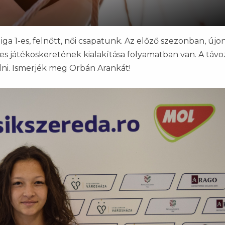
ki liga 1-es, felnőtt, női csapatunk. Az előző szezonban, új
s játékoskeretének kialakítása folyamatban van. A táv
lni. Ismerjék meg Orbán Arankát!