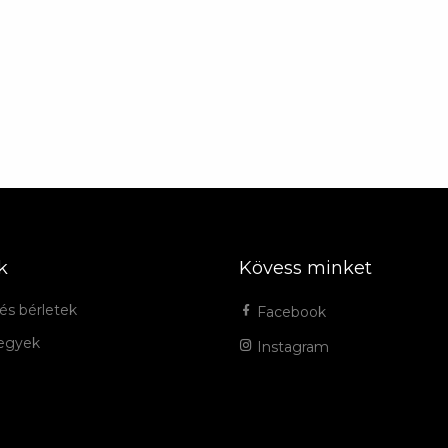
k
Kövess minket
és bérletek
Facebook
jegyek
Instagram