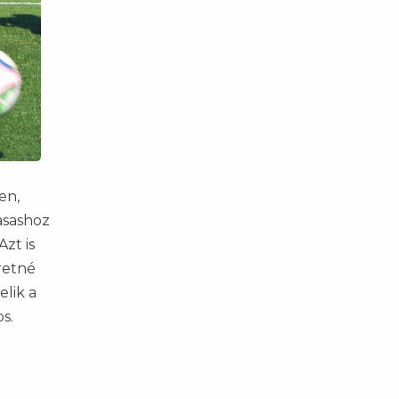
en,
Vasashoz
zt is
retné
elik a
s.