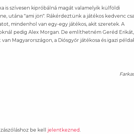
ka is szívesen kipróbálná magát valamelyik külföldi
e, utána "ami jön". Rákérdeztünk a játékos kedvenc csa
atot, mindenhol van egy-egy játékos, akit szeretek. A
yoknál pedig Alex Morgan. De említhetném Geréd Erikát,
t van Magyarországon, a Diósgyőr játékosa és igazi péld
Farka
ozzászóláshoz be kell
jelentkezned
.