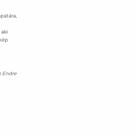
patára,
 aki
akép
s Endre