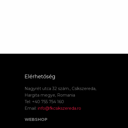
Elérhetőség
Nagyrét utca 32 szám., Csíkszereda,
Hargita megye, Romania
Tel: +40 755 754 160
Email:
info@fkcsikszereda.ro
WEBSHOP