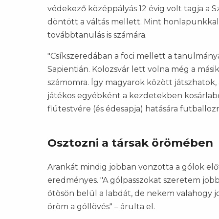
védekező középpályás 12 évig volt tagja a 
döntött a váltás mellett. Mint honlapunkka
továbbtanulás is számára.
"Csíkszeredában a foci mellett a tanulmánya
Sapientián. Kolozsvár lett volna még a mási
számomra. Így magyarok között játszhatok,
játékos egyébként a kezdetekben kosárlabdá
fiútestvére (és édesapja) hatására futballoz
Osztozni a társak örömében
Arankát mindig jobban vonzotta a gólok előt
eredményes. "A gólpasszokat szeretem jobb
ötösön belül a labdát, de nekem valahogy j
öröm a góllövés" – árulta el.