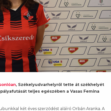
asonlóan
, Székelyudvarhelyről tette át székhelyét
 pályafutását teljes egészében a Vasas Femina
ubunkkal két éves szerződést aláíró Orbán Aranka. A