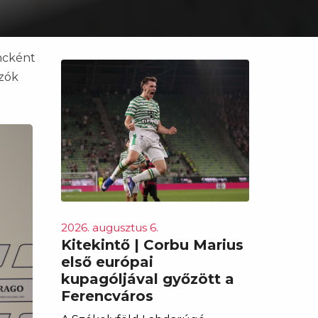
oncként
ozók
2026. augusztus 6.
Kitekintő | Corbu Marius
első európai
kupagóljával győzött a
Ferencváros