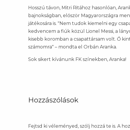
Hosszú távon, Mitri Ritához hasonlóan, Aran
bajnokságban, először Magyarországra menn
játékosára is. "Nem tudok kiemelni egy csap
kedvencem a fiúk közül Lionel Messi, a lán
kisebb koromban a csapattársam volt. Ő kin
számomra" – mondta el Orbán Aranka.
Sok sikert kívánunk FK színekben, Aranka!
Hozzászólások
Fejtsd ki véleményed, szólj hozzá te is. A h