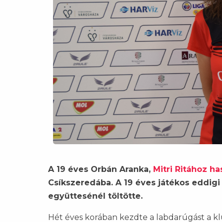
A 19 éves Orbán Aranka,
Mitri Ritához h
Csíkszeredába. A 19 éves játékos eddigi
együttesénél töltötte.
Hét éves korában kezdte a labdarúgást a kl