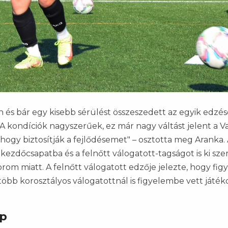
 és bár egy kisebb sérülést összeszedett az egyik edzés
 "A kondíciók nagyszerűek, ez már nagy váltást jelent a 
 hogy biztosítják a fejlődésemet" – osztotta meg Aranka. A
kezdőcsapatba és a felnőtt válogatott-tagságot is ki sze
orom miatt. A felnőtt válogatott edzője jelezte, hogy figy
bb korosztályos válogatottnál is figyelembe vett játéko
ép