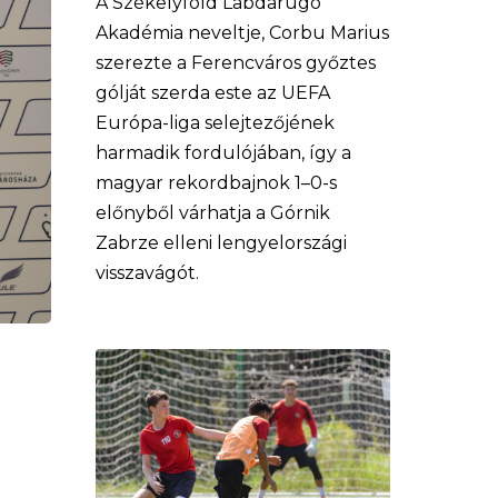
A Székelyföld Labdarúgó
Akadémia neveltje, Corbu Marius
szerezte a Ferencváros győztes
gólját szerda este az UEFA
Európa-liga selejtezőjének
harmadik fordulójában, így a
magyar rekordbajnok 1–0-s
előnyből várhatja a Górnik
Zabrze elleni lengyelországi
visszavágót.