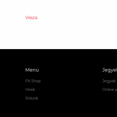
Vissza
Menü
Jegye
FK Shop
Jegyek 
Hírek
Online 
Rólunk