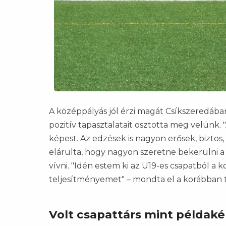
A középpályás jól érzi magát Csíkszeredában
pozitív tapasztalatait osztotta meg velünk.
képest. Az edzések is nagyon erősek, biztos,
elárulta, hogy nagyon szeretne bekerülni a 
vívni. "Idén estem ki az U19-es csapatból a k
teljesítményemet" – mondta el a korábban tö
Volt csapattárs mint példak