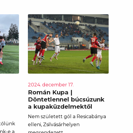
2024. december 17.
Román Kupa |
Döntetlennel búcsúzunk
a kupaküzdelmektől
Nem született gól a Resicabánya
tőlünk
elleni, Zsilvásárhelyen
nk-e a
megrendezett