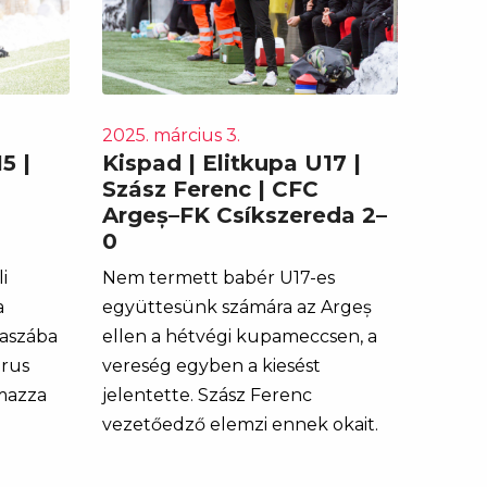
2025. március 3.
5 |
Kispad | Elitkupa U17 |
Szász Ferenc | CFC
Argeș–FK Csíkszereda 2–
0
i
Nem termett babér U17-es
a
együttesünk számára az Argeș
kaszába
ellen a hétvégi kupameccsen, a
urus
vereség egyben a kiesést
mazza
jelentette. Szász Ferenc
vezetőedző elemzi ennek okait.