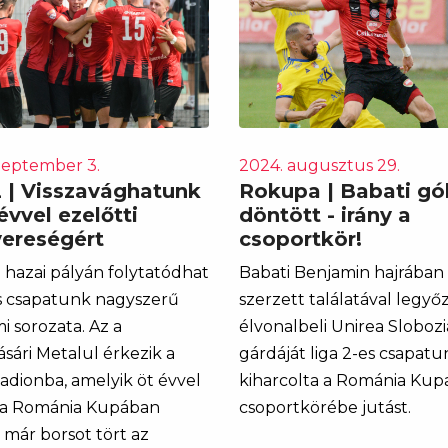
zeptember 3.
2024. augusztus 29.
2 | Visszavághatunk
Rokupa | Babati gól
évvel ezelőtti
döntött - irány a
ereségért
csoportkör!
hazai pályán folytatódhat
Babati Benjamin hajrában
es csapatunk nagyszerű
szerzett találatával legyő
i sorozata. Az a
élvonalbeli Unirea Slobozi
sári Metalul érkezik a
gárdáját liga 2-es csapatu
tadionba, amelyik öt évvel
kiharcolta a Románia Kup
 a Románia Kupában
csoportkörébe jutást.
 már borsot tört az