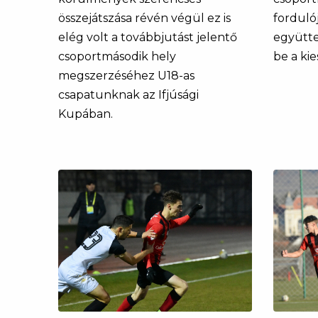
összejátszása révén végül ez is
forduló
elég volt a továbbjutást jelentő
együtte
csoportmásodik hely
be a kie
megszerzéséhez U18-as
csapatunknak az Ifjúsági
Kupában.