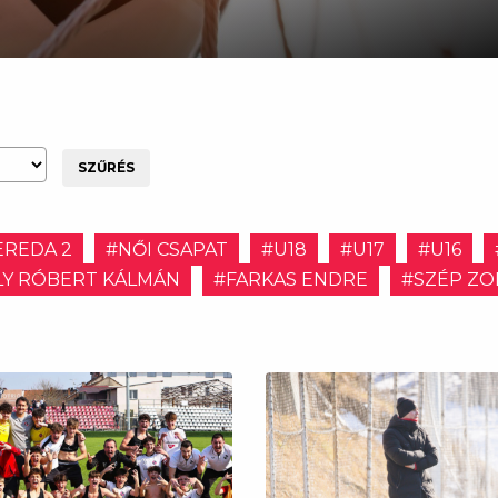
SZŰRÉS
EREDA 2
#NŐI CSAPAT
#U18
#U17
#U16
Y RÓBERT KÁLMÁN
#FARKAS ENDRE
#SZÉP ZO