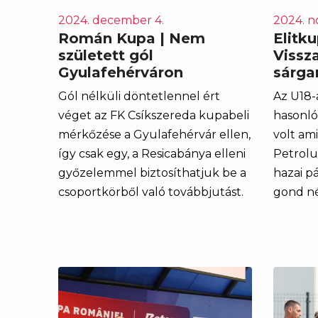
2024. december 4.
2024. n
Román Kupa | Nem
Elitku
született gól
Vissz
Gyulafehérváron
sárg
Gól nélküli döntetlennel ért
Az U18-
véget az FK Csíkszereda kupabeli
hasonló
mérkőzése a Gyulafehérvár ellen,
volt ami
így csak egy, a Resicabánya elleni
Petrol
győzelemmel biztosíthatjuk be a
hazai pá
csoportkörből való továbbjutást.
gond nél