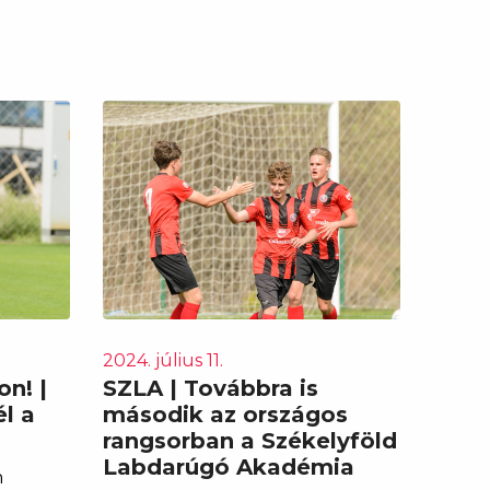
2024. július 11.
on! |
SZLA | Továbbra is
él a
második az országos
rangsorban a Székelyföld
Labdarúgó Akadémia
n