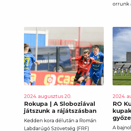
orrunk a
2024. augusztus 20.
2024. a
Rokupa | A Sloboziával
RO K
játszunk a rájátszásban
kupak
győze
Kedden kora délután a Román
A bajno
Labdarúgó Szövetség (FRF)