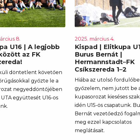
árcius 8.
2025. március 4.
pa U16 | A legjobb
Kispad | Elitkupa U1
között az FK
Burus Bernát |
zereda!
Hermannstadt–FK
Csíkszereda 1–2
küli döntetlent követően
Hiába az utolsó fordulóbel
rúgásokkal győzte le a
győzelem, nem jutott be 
rozat negyeddöntőjében
kupasorozat kieséses sza
i UTA együttesét U16-os
idén U15-ös csapatunk. B
nk.
Bernát vezetőedző fogal
meg ezzel kapcsolatos
meglátásait.