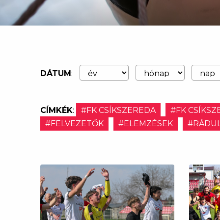
DÁTUM
:
CÍMKÉK
:
#FK CSÍKSZEREDA
#FK CSÍKSZ
#FELVEZETŐK
#ELEMZÉSEK
#RÁDUL