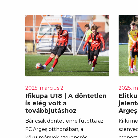
2025. március 2.
2025. má
Ifikupa U18 | A döntetlen
Elitku
is elég volt a
jelen
továbbjutáshoz
Argeș
Bár csak döntetlenre futotta az
Ki-ki m
FC Argeș otthonában, a
szenve
körülmények szerencsés
csoport