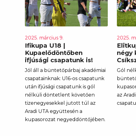
2025. március 9.
2025. m
Ifikupa U18 |
Elitku
Kupaelődöntőben
négy 
ifjúsági csapatunk is!
Csíks
Jól áll a büntetőpárbaj akadémiai
Gól nél
csapatainknak: U16-os csapatunk
büntető
után ifjúsági csapatunk is gól
kupaso
nélküli döntetlent követően
az Arad
tizenegyesekkel jutott túl az
csapatu
Aradi UTA együttesén a
kupasorozat negyeddöntőjében.