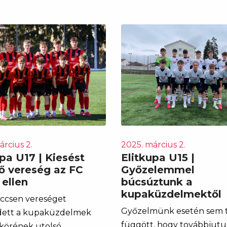
rcius 2.
2025. március 2.
pa U17 | Kiesést
Elitkupa U15 |
tő vereség az FC
Győzelemmel
 ellen
búcsúztunk a
kupaküzdelmektől
eccsen vereséget
Győzelmünk esetén sem 
dett a kupaküzdelmek
függött, hogy továbbjutu
körének utolsó