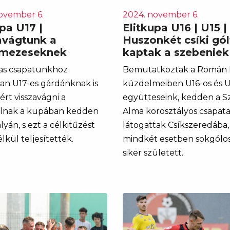
ovember 6.
2024. november 6.
pa U17 |
Elitkupa U16 | U15 |
avágtunk a
Huszonkét csíki gól
amezeseknek
kaptak a szebenie
as csapatunkhoz
Bemutatkoztak a Román
an U17-es gárdánknak is
küzdelmeiben U16-os és U
ért visszavágni a
együtteseink, kedden a S
ulnak a kupában kedden
Alma korosztályos csapata
lyán, s ezt a célkitűzést
látogattak Csíkszeredába,
kül teljesítették.
mindkét esetben sokgólos
siker született.