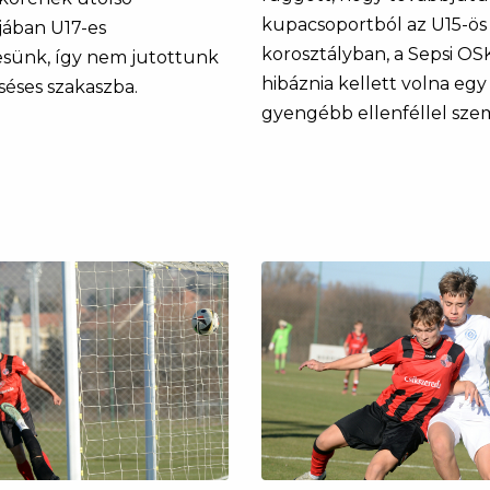
kupacsoportból az U15-ös
jában U17-es
korosztályban, a Sepsi OSK
sünk, így nem jutottunk
hibáznia kellett volna egy
séses szakaszba.
gyengébb ellenféllel sze