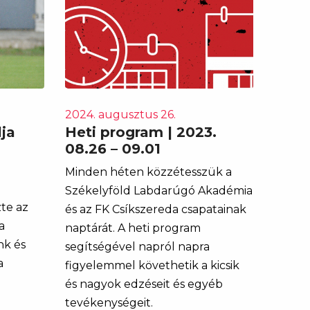
2024. augusztus 26.
ja
Heti program | 2023.
08.26 – 09.01
Minden héten közzétesszük a
Székelyföld Labdarúgó Akadémia
zte az
és az FK Csíkszereda csapatainak
a
naptárát. A heti program
nk és
segítségével napról napra
a
figyelemmel követhetik a kicsik
és nagyok edzéseit és egyéb
tevékenységeit.