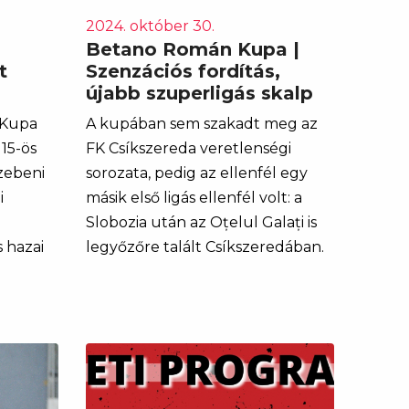
2024. október 30.
Betano Román Kupa |
t
Szenzációs fordítás,
k
újabb szuperligás skalp
 Kupa
A kupában sem szakadt meg az
15-ös
FK Csíkszereda veretlenségi
zebeni
sorozata, pedig az ellenfél egy
i
másik első ligás ellenfél volt: a
Slobozia után az Oțelul Galați is
 hazai
legyőzőre talált Csíkszeredában.