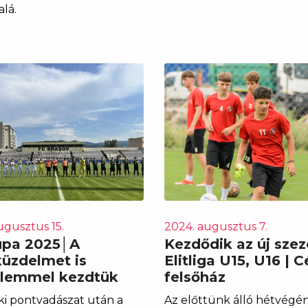
lá.
ugusztus 15.
2024. augusztus 7.
upa 2025│A
Kezdődik az új szez
üzdelmet is
Elitliga U15, U16 | C
lemmel kezdtük
felsőház
ki pontvadászat után a
Az előttünk álló hétvégé