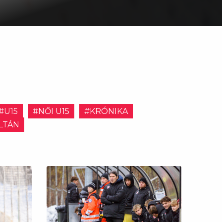
#U15
#NŐI U15
#KRÓNIKA
LTÁN