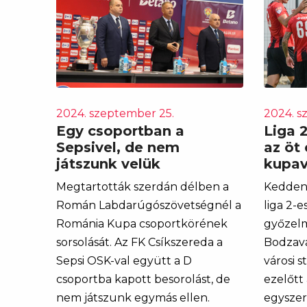
2024. szeptember 25.
2024. s
Egy csoportban a
Liga 
Sepsivel, de nem
az öt 
játszunk velük
kupav
Megtartották szerdán délben a
Kedden 
Román Labdarúgószövetségnél a
liga 2-
Románia Kupa csoportkörének
győzelm
sorsolását. Az FK Csíkszereda a
Bodzavá
Sepsi OSK-val együtt a D
városi s
csoportba kapott besorolást, de
ezelőtt
nem játszunk egymás ellen.
egyszer