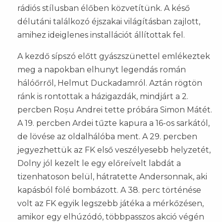
rádiós stílusban élőben közvetítünk. A késő
délutáni találkozó éjszakai világításban zajlott,
amihez ideiglenes installációt állítottak fel.
A kezdő sípszó előtt gyászszünettel emlékeztek
meg a napokban elhunyt legendás román
hálóőrről, Helmut Duckadamról. Aztán rögtön
ránk is rontottak a házigazdák, mindjárt a 2.
percben Roșu Andrei tette próbára Simon Mátét.
A 19. percben Ardei tűzte kapura a 16-os sarkától,
de lövése az oldalhálóba ment. A 29. percben
jegyezhettük az FK első veszélyesebb helyzetét,
Dolny jól kezelt le egy előreívelt labdát a
tizenhatoson belül, hátratette Andersonnak, aki
kapásból fölé bombázott. A 38. perc történése
volt az FK egyik legszebb játéka a mérkőzésen,
amikor egy elhúzódó, többpasszos akció végén