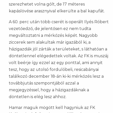
szerezhetet volna gólt, de 17 méteres
kapáslövése arasznyival elkerülte a bal kapufát.
A 60. perc után több cserét is operált Ilyés Róbert
vezetőedző, de jelentősen ez nem tudta
megváltoztatni a mérkőzés képét. Nagyobb
ziccerek sem alakultak már igazából ki, a
házigazdák jól zárták a területeket, s láthatóan a
döntetlennel elégedettek voltak. Az FK is muszáj
volt beérje így ezzel az egy ponttal, ami annyit
tesz, hogy az utolsó fordulóbeli, resicabányai
találkozó december 18-án ki-ki mérkőzés lesz a
továbbjutás szempontjából azzal a
megjegyzéssel, hogy a házigazdáknak a
döntetlen is elég lesz ahhoz.
Hamar maguk mögött kell hagyniuk az FK