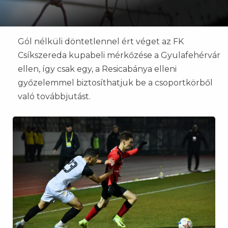
Gól nélküli döntetlennel ért véget az FK
Csíkszereda kupabeli mérkőzése a Gyulafehérvár
ellen, így csak egy, a Resicabánya elleni
győzelemmel biztosíthatjuk be a csoportkörből
való továbbjutást.