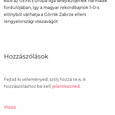
este az UEFA Európa-liga selejtezőjének harmadik
fordulójában, így a magyar rekordbajnok 1–0-s
előnyből várhatja a Górnik Zabrze elleni
lengyelországi visszavágót.
Hozzászólások
Fejtsd ki véleményed, szólj hozzá te is. A
hozzászóláshoz be kell
jelentkezned
.
Vissza