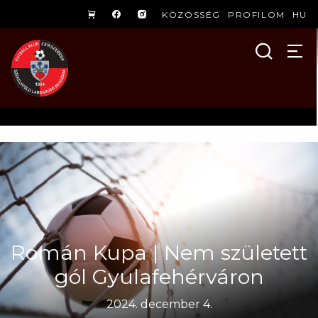
KÖZÖSSÉG
PROFILOM
HU
Román Kupa | Nem született
gól Gyulafehérváron
2024. december 4.