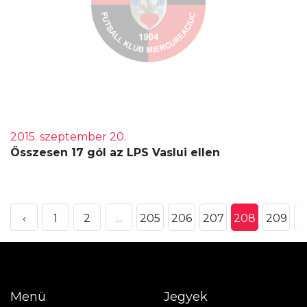
2015. szeptember 20.
Összesen 17 gól az LPS Vaslui ellen
‹
1
2
...
205
206
207
208
209
2
Menü
Jegyek