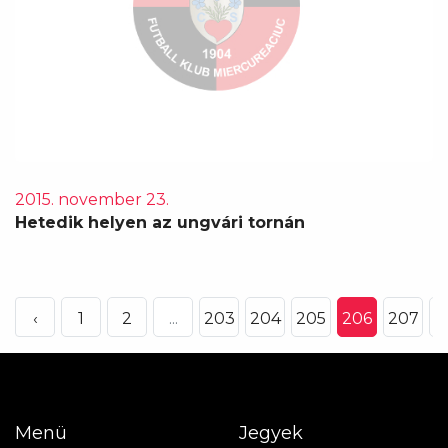
2015. november 23.
Hetedik helyen az ungvári tornán
‹
1
2
...
203
204
205
206
207
2
Menü
Jegyek