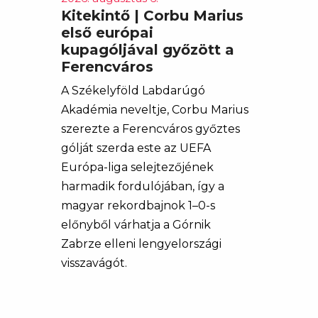
Kitekintő | Corbu Marius
első európai
kupagóljával győzött a
Ferencváros
A Székelyföld Labdarúgó
Akadémia neveltje, Corbu Marius
szerezte a Ferencváros győztes
gólját szerda este az UEFA
Európa-liga selejtezőjének
harmadik fordulójában, így a
magyar rekordbajnok 1–0-s
előnyből várhatja a Górnik
Zabrze elleni lengyelországi
visszavágót.