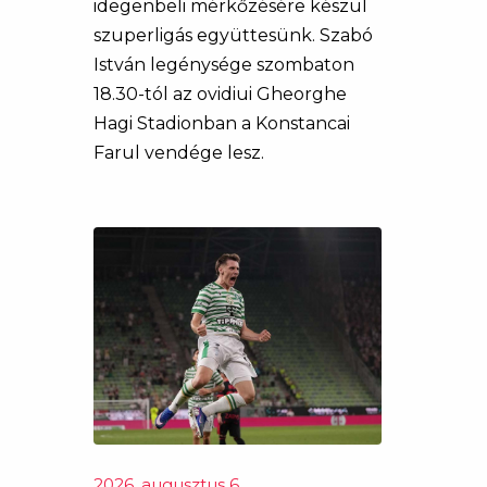
idegenbeli mérkőzésére készül
szuperligás együttesünk. Szabó
István legénysége szombaton
18.30-tól az ovidiui Gheorghe
Hagi Stadionban a Konstancai
Farul vendége lesz.
2026. augusztus 6.