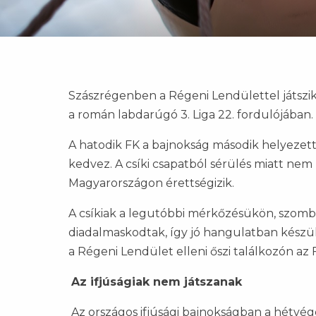
Szászrégenben a Régeni Lendülettel játszik 
a román labdarúgó 3. Liga 22. fordulójában.
A hatodik FK a bajnokság második helyezett
kedvez. A csíki csapatból sérülés miatt nem 
Magyarországon érettségizik.
A csíkiak a legutóbbi mérkőzésükön, szombat
diadalmaskodtak, így jó hangulatban készül
a Régeni Lendület elleni őszi találkozón az
Az ifjúságiak nem játszanak
Az országos ifjúsági bajnokságban a hétvég