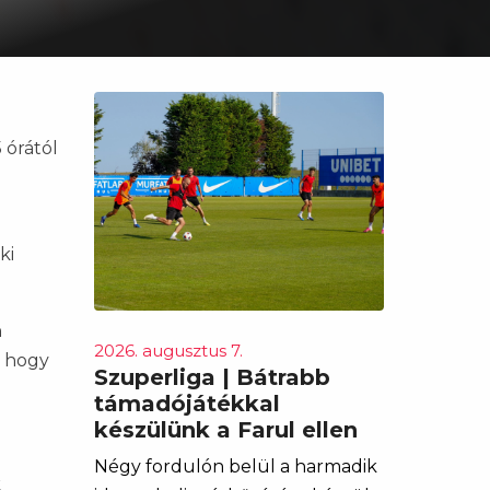
 órától
ki
n
2026. augusztus 7.
, hogy
Szuperliga | Bátrabb
támadójátékkal
készülünk a Farul ellen
Négy fordulón belül a harmadik
k