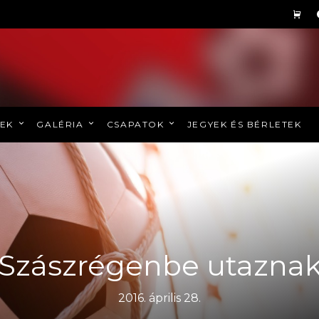
REK
GALÉRIA
CSAPATOK
JEGYEK ÉS BÉRLETEK
Szászrégenbe utazna
2016. április 28.