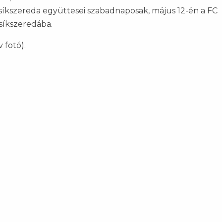
síkszereda együttesei szabadnaposak, május 12-én a FC
síkszeredába.
 fotó).