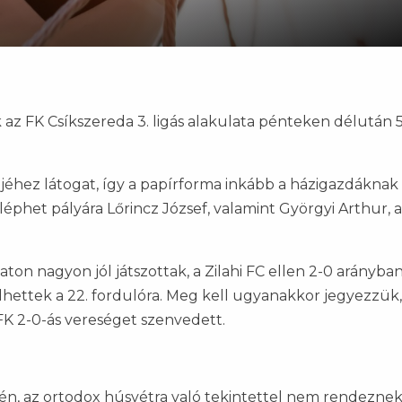
az FK Csíkszereda 3. ligás alakulata pénteken délután 5
jéhez látogat, így a papírforma inkább a házigazdáknak
léphet pályára Lőrincz József, valamint Györgyi Arthur, a
on nagyon jól játszottak, a Zilahi FC ellen 2-0 arányba
hettek a 22. fordulóra. Meg kell ugyanakkor jegyezzük
 FK 2-0-ás vereséget szenvedett.
én, az ortodox húsvétra való tekintettel nem rendezne