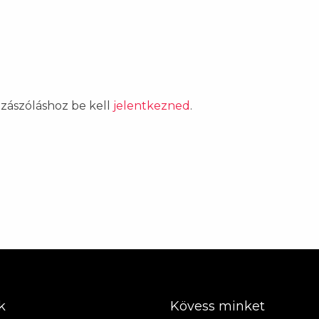
ozzászóláshoz be kell
jelentkezned
.
k
Kövess minket