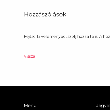
Hozzászólások
Fejtsd ki véleményed, szólj hozzá te is. A h
Vissza
Menü
Jegye