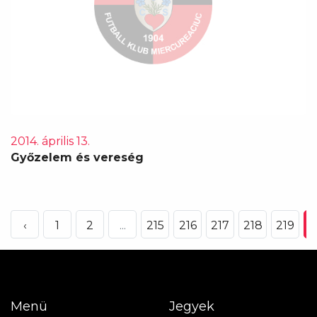
2014. április 13.
Győzelem és vereség
‹
1
2
...
215
216
217
218
219
2
Menü
Jegyek