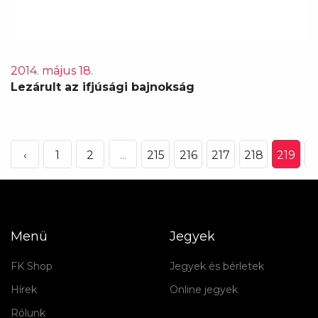
2014. május 18.
Lezárult az ifjúsági bajnokság
‹
1
2
...
215
216
217
218
219
2
Menü
Jegyek
FK Shop
Jegyek és bérletek
Hírek
Online jegyek
Rólunk