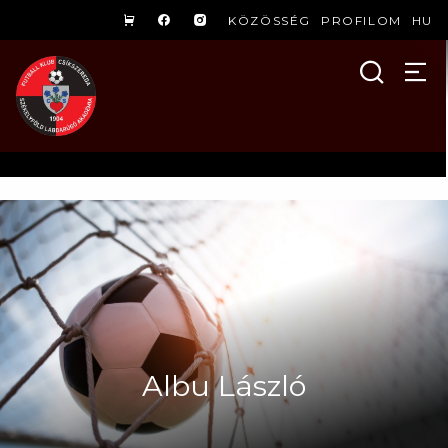
KÖZÖSSÉG
PROFILOM
HU
Albu László