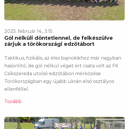
2025. február 14., 3:15
Gól nélküli döntetlennel, de felkészülve
zárjuk a törökországi edzőtábort
Taktikus, fizikális, az éles bajnokikhoz már nagyban
hasonlító, de gól nélkül véget ért csata volt az FK
Csíkszereda utolsó edzőtábori mérkőzése
Törökországban egy újabb ukrán első osztályos
ellenféllel.
Tovább