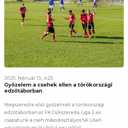
2025. február 13., 4:25
Győzelem a csehek ellen a törökországi
edzőtáborban
Megszerezte első győzelmét a törökországi
edzőtáborban az FK Csíkszereda, Liga 2-es
csapatunk a cseh másodosztályos SK Líšeň
együttesét múlta felül egy góllal.