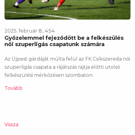
2025. február 8., 4:54
Győzelemmel fejeződött be a felkészülés
női szuperligás csapatunk számára
Az Újpest gárdáját múlta felül az FK Csíkszereda női
szuperligás csapata a rájátszás rajtja előtti utolsó
felkészülési mérkőzésen szombaton.
Tovább
Vissza