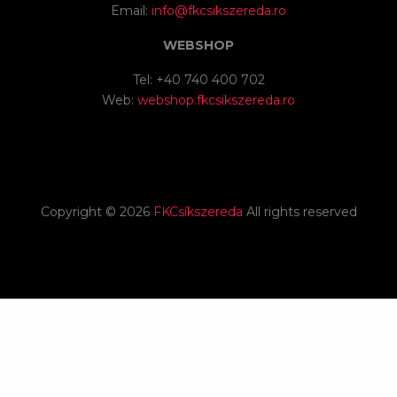
Email:
info@fkcsikszereda.ro
WEBSHOP
Tel: +40 740 400 702
Web:
webshop.fkcsikszereda.ro
Copyright ©
2026
FKCsíkszereda
All rights reserved