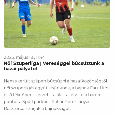
2025. május 18., 11:44
Női Szuperliga | Vereséggel búcsúztunk a
hazai pályától
Nem sikerült szépen búcsúzni a hazai közönségtől
női szuperligás együttesünknek, a bajnok Farul két
első félidőben szerzett találattal elvitte a három
pontot a Sportparkból. Kollár Péter lányai
Besztercén zárják a bajnokságot.