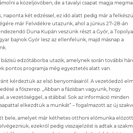
zámolni a közeljövőben, de a tavalyi csapat magja megma
ik, naponta két edzéssel, ez idő alatt pedig már a felkészü
égére már Felvidékre utazunk, ahol a június 27–28-án
dezendő Duna Kupán veszünk részt a Győr, a Topolya 
yar bajnok Győr lesz az ellenfelünk, majd másnap a
nk.
i bázisú edzőtáborba utazik, amelynek során további há
yek pontos programja még egyeztetés alatt van.
vánt kérdeztük az első benyomásairól. A vezetőedző el
edésé a főszerep. „Abban a fázisban vagyunk, hogy
l, a vezetőséggel, a stábbal. Sok az információ minden
 csapattal elkezdtük a munkát” – fogalmazott az új szakv
ott bele, amelyet már kéthetes otthoni előmunka előzöt
elvégezniük, ezekről pedig visszajelzést is adtak a szakm