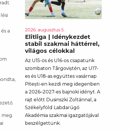
radt.
lési
2026. augusztus 5.
és a
Elitliga | Idénykezdet
stabil szakmai háttérrel,
világos célokkal
rom
Az U15-ös és U16-os csapatunk
szombaton Târgoviștén, az U17-
es és U18-as együttes vasárnap
mondta,
Pitești-en kezdi meg idegenben
a 2026–2027-es bajnoki idényt. A
rajt előtt Dusinszki Zoltánnal, a
ezető.
Székelyföld Labdarúgó
t meg.
Akadémia szakmai igazgatójával
ai
beszélgettünk.