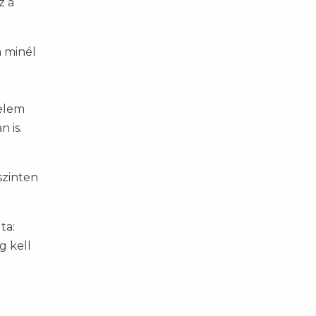
z a
a minél
delem
 is.
szinten
ta:
g kell