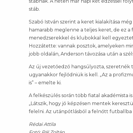
stábnak. A héten már napi két edzéssel fol
stáb.
Szabó István szerint a keret kialakítása mé
hamarabb meglenne a teljes keret, de ez a 
menedzserekkel és klubokkal kell egyeztet
Hozzátette: vannak posztok, amelyeken mi
jobb oldalán, Anderson távozása után a szél
Az új vezetőedző hangsúlyozta, szeretnék tov
ugyanakkor fejlődniük is kell. „Az a profizm
is” – emelte ki.
A felkészülés során több fiatal akadémista i
„Látszik, hogy jó képzésen mentek keresztül, 
felelni. Az utánpótlásból a felnőtt futball
Rédai Attila
Fotó: Pál Zoltán