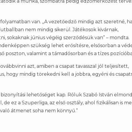
ytatódik a munka, szombatra pedig edzőmérkőzést terve
g folyamatban van. „A vezetőedző mindig azt szeretné, h
futballban nem mindig sikerül. Játékosok kivárnak,
ni, sokaknak június végéig szerződésük van” – mondta.
ndenképpen szükség lehet erősítésre, elsősorban a vé
ső poszton, valamint a támadósorban és a tízes pozícióban
ábbvinni azt, amiben a csapat tavasszal jól teljesített,
us, hogy mindig törekedni kell a jobbra, egyéni és csapat
s bizonyítási lehetőséget kap. Róluk Szabó István elmond
de ez a Szuperliga, az első osztály, ahol fizikálisan is me
ba való átmenet soha nem könnyű.”