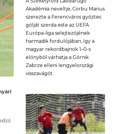
A Székelyföld Labdarúgó
Akadémia neveltje, Corbu Marius
szerezte a Ferencváros győztes
gólját szerda este az UEFA
Európa-liga selejtezőjének
harmadik fordulójában, így a
magyar rekordbajnok 1–0-s
előnyből várhatja a Górnik
Zabrze elleni lengyelországi
visszavágót.
nyári
 edző