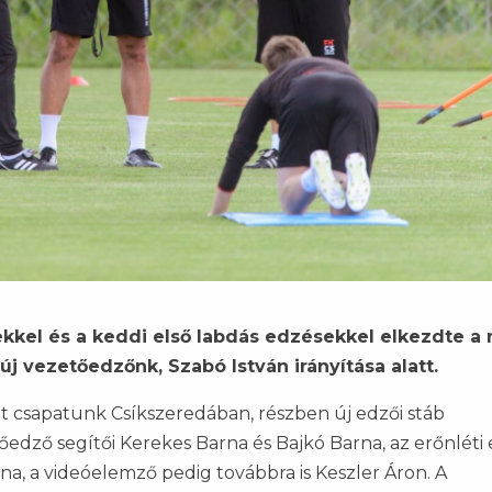
ekkel és a keddi első labdás edzésekkel elkezdte a 
új vezetőedzőnk, Szabó István irányítása alatt.
tt csapatunk Csíkszeredában, részben új edzői stáb
tőedző segítői Kerekes Barna és Bajkó Barna, az erőnléti
a, a videóelemző pedig továbbra is Keszler Áron. A