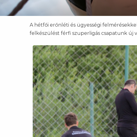
A hétfői erőnléti és ügyességi felmérésekkel
felkészülést férfi szuperligás csapatunk új 