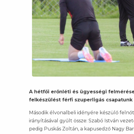
A hétfői erőnléti és ügyességi felmérés
felkészülést férfi szuperligás csapatunk 
Második élvonalbeli idényére készülő felnő
irányításával gyűlt össze: Szabó István veze
pedig Puskás Zoltán, a kapusedző Nagy Barn