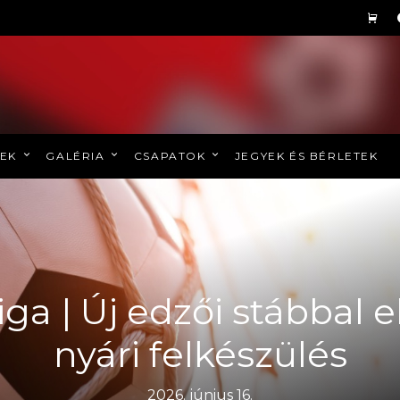
REK
GALÉRIA
CSAPATOK
JEGYEK ÉS BÉRLETEK
ga | Új edzői stábbal el
nyári felkészülés
2026. június 16.