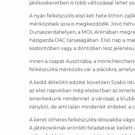
játékoskeretben is több változással lehet s
A nyári felkészülés első két hete itthon zajl
mérkőzések sora is megkezdődik. Jövő hétv
Dunaszerdahelyen, a MOL Arénában megren
házigazda DAC társaságában. Első nap a mag
kisdöntőben vagy a döntőben lesz jelenésü
Innen a csapat Ausztriába, a mönichkirchen
felkészülési mérkőzés vár a srácokra, amel
A kedd délelőtti edzést követően Szabó Ist
az első napokban még elsősorban az ismerk
ismerkedünk mindennel: a várossal, a klubba
irányból, de ami talán mindenkit érdekel: a
A keret öthetes felkészülési időszakba vág
A játékosoknak erőnléti feladatokat kellett 