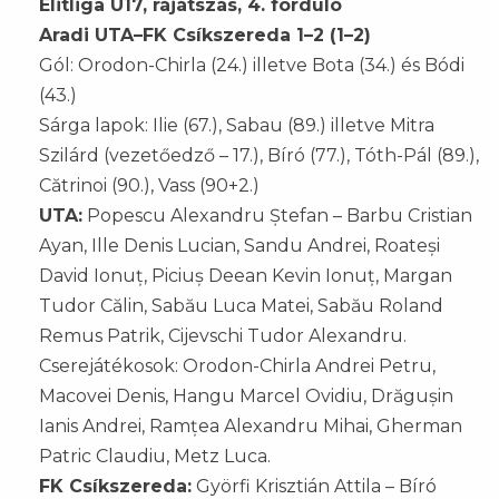
Elitliga U17, rájátszás, 4. forduló
Aradi UTA–FK Csíkszereda 1–2 (1–2)
Gól: Orodon-Chirla (24.) illetve Bota (34.) és Bódi
(43.)
Sárga lapok: Ilie (67.), Sabau (89.) illetve Mitra
Szilárd (vezetőedző – 17.), Bíró (77.), Tóth-Pál (89.),
Cătrinoi (90.), Vass (90+2.)
UTA:
Popescu Alexandru Ștefan – Barbu Cristian
Ayan, Ille Denis Lucian, Sandu Andrei, Roateși
David Ionuț, Piciuș Deean Kevin Ionuț, Margan
Tudor Călin, Sabău Luca Matei, Sabău Roland
Remus Patrik, Cijevschi Tudor Alexandru.
Cserejátékosok: Orodon-Chirla Andrei Petru,
Macovei Denis, Hangu Marcel Ovidiu, Drăgușin
Ianis Andrei, Ramțea Alexandru Mihai, Gherman
Patric Claudiu, Metz Luca.
FK Csíkszereda:
Györfi Krisztián Attila – Bíró