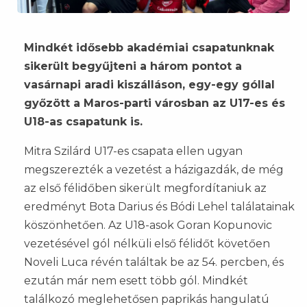
Mindkét idősebb akadémiai csapatunknak
sikerült begyűjteni a három pontot a
vasárnapi aradi kiszálláson, egy-egy góllal
győzött a Maros-parti városban az U17-es és
U18-as csapatunk is.
Mitra Szilárd U17-es csapata ellen ugyan
megszerezték a vezetést a házigazdák, de még
az első félidőben sikerült megfordítaniuk az
eredményt Bota Darius és Bódi Lehel találatainak
köszönhetően. Az U18-asok Goran Kopunovic
vezetésével gól nélküli első félidőt követően
Noveli Luca révén találtak be az 54. percben, és
ezután már nem esett több gól. Mindkét
találkozó meglehetősen paprikás hangulatú