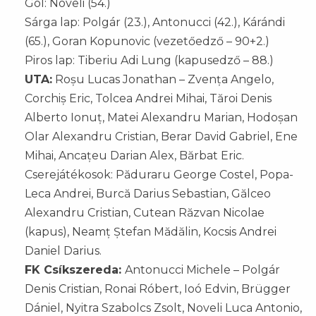
Gól: Noveli (54.)
Sárga lap: Polgár (23.), Antonucci (42.), Kárándi
(65.), Goran Kopunovic (vezetőedző – 90+2.)
Piros lap: Tiberiu Adi Lung (kapusedző – 88.)
UTA:
Roșu Lucas Jonathan – Zvența Angelo,
Corchiș Eric, Tolcea Andrei Mihai, Tăroi Denis
Alberto Ionuț, Matei Alexandru Marian, Hodoșan
Olar Alexandru Cristian, Berar David Gabriel, Ene
Mihai, Ancațeu Darian Alex, Bărbat Eric.
Cserejátékosok: Păduraru George Costel, Popa-
Leca Andrei, Burcă Darius Sebastian, Gălceo
Alexandru Cristian, Cutean Răzvan Nicolae
(kapus), Neamț Ștefan Mădălin, Kocsis Andrei
Daniel Darius.
FK Csíkszereda:
Antonucci Michele – Polgár
Denis Cristian, Ronai Róbert, Ioó Edvin, Brügger
Dániel, Nyitra Szabolcs Zsolt, Noveli Luca Antonio,