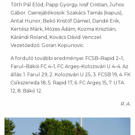
Tóth Pál Előd, Papp György, Iosif Cristian, Juhos
Gábor. Cserejátékosok: Szakács Tamás (kapus),
Antal Hunor, Bekő Kristóf Dámiel, Dandé Erik,
Kertész Márk, Mózes Ádám, Kozma Krisztián,
Kárándi Roland, Kovács Dávid Venczel.
Vezetőedző: Goran Kopunovic.
A forduló további eredményei: FCSB–Rapid 2–1,
Farul–Bákói FC 4–1, FC Argeș–Kolozsvári U 4–4. Az
állás: 1. Farul 29, 2. Kolozsvári U 25, 3. FCSB 19, 4. FK
Csíkszereda 18, 5. Rapid 17, 6. FC Argeș 15, 7. UTA
12, 8. Bákó 12.
R. A.