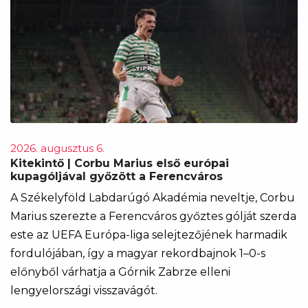
2026. augusztus 6.
Kitekintő | Corbu Marius első európai
kupagóljával győzött a Ferencváros
A Székelyföld Labdarúgó Akadémia neveltje, Corbu
Marius szerezte a Ferencváros győztes gólját szerda
este az UEFA Európa-liga selejtezőjének harmadik
fordulójában, így a magyar rekordbajnok 1–0-s
előnyből várhatja a Górnik Zabrze elleni
lengyelországi visszavágót.