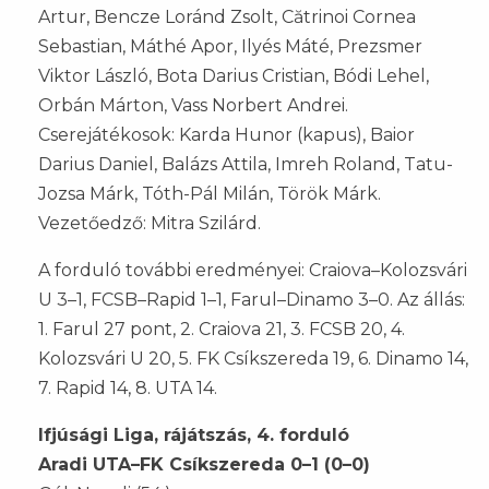
Artur, Bencze Loránd Zsolt, Cătrinoi Cornea
Sebastian, Máthé Apor, Ilyés Máté, Prezsmer
Viktor László, Bota Darius Cristian, Bódi Lehel,
Orbán Márton, Vass Norbert Andrei.
Cserejátékosok: Karda Hunor (kapus), Baior
Darius Daniel, Balázs Attila, Imreh Roland, Tatu-
Jozsa Márk, Tóth-Pál Milán, Török Márk.
Vezetőedző: Mitra Szilárd.
A forduló további eredményei: Craiova–Kolozsvári
U 3–1, FCSB–Rapid 1–1, Farul–Dinamo 3–0. Az állás:
1. Farul 27 pont, 2. Craiova 21, 3. FCSB 20, 4.
Kolozsvári U 20, 5. FK Csíkszereda 19, 6. Dinamo 14,
7. Rapid 14, 8. UTA 14.
Ifjúsági Liga, rájátszás, 4. forduló
Aradi UTA–FK Csíkszereda 0–1 (0–0)