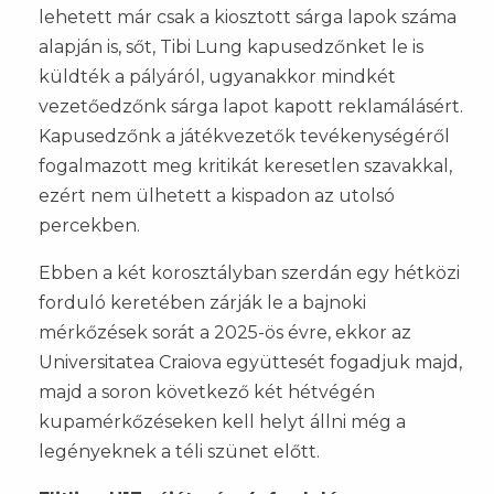
lehetett már csak a kiosztott sárga lapok száma
alapján is, sőt, Tibi Lung kapusedzőnket le is
küldték a pályáról, ugyanakkor mindkét
vezetőedzőnk sárga lapot kapott reklamálásért.
Kapusedzőnk a játékvezetők tevékenységéről
fogalmazott meg kritikát keresetlen szavakkal,
ezért nem ülhetett a kispadon az utolsó
percekben.
Ebben a két korosztályban szerdán egy hétközi
forduló keretében zárják le a bajnoki
mérkőzések sorát a 2025-ös évre, ekkor az
Universitatea Craiova együttesét fogadjuk majd,
majd a soron következő két hétvégén
kupamérkőzéseken kell helyt állni még a
legényeknek a téli szünet előtt.