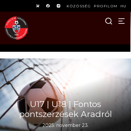
KÖZÖSSÉG
PROFILOM
HU
U17 | U18 | Fontos
pontszerzések Aradról
2025. november 23.