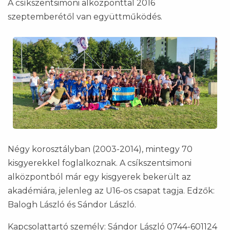
A csíkszentsimoni alközponttal 2016
szeptemberétől van együttműködés.
Négy korosztályban (2003-2014), mintegy 70
kisgyerekkel foglalkoznak. A csíkszentsimoni
alközpontból már egy kisgyerek bekerült az
akadémiára, jelenleg az U16-os csapat tagja. Edzők:
Balogh László és Sándor László.
Kapcsolattartó személy: Sándor László
0744-601124