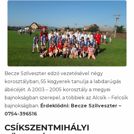
Becze Szilveszter edző vezetésével négy
korosztályban, 55 kisgyerek tanulja a labdarúgás
ábécéjét. A 2003 – 2005 korosztály a megyei
bajnokságban szerepel, a többiek az Alcsík – Felcsík
bajnokságban.
Érdeklődni: Becze Szilveszter –
0754-396516
CSÍKSZENTMIHÁLYI