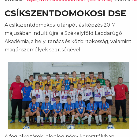
CSÍKSZENTDOMOKOSI DSE
A csíkszentdomokosi utánpótlás képzés 2017
májusában indult újra, a Székelyföld Labdarúgó
Akadémia, a helyi tanács és közbirtokosság, valamint
magánszemélyek segítségével.
A foglalkozások jelenleg négy korosztályban