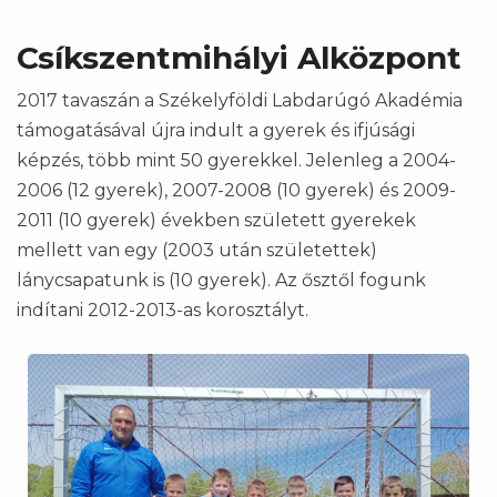
Csíkszentmihályi Alközpont
2017 tavaszán a Székelyföldi Labdarúgó Akadémia
támogatásával újra indult a gyerek és ifjúsági
képzés, több mint 50 gyerekkel. Jelenleg a 2004-
2006 (12 gyerek), 2007-2008 (10 gyerek) és 2009-
2011 (10 gyerek) években született gyerekek
mellett van egy (2003 után születettek)
lánycsapatunk is (10 gyerek). Az ősztől fogunk
indítani 2012-2013-as korosztályt.