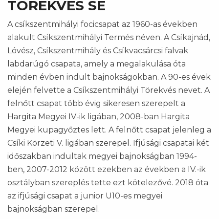
TÖREKVÉS SE
A csíkszentmihályi focicsapat az 1960-as években
alakult Csíkszentmihályi Termés néven. A Csíkajnád,
Lóvész, Csíkszentmihály és Csíkvacsárcsi falvak
labdarúgó csapata, amely a megalakulása óta
minden évben indult bajnokságokban. A 90-es évek
elején felvette a Csíkszentmihályi Törekvés nevet. A
felnőtt csapat több évig sikeresen szerepelt a
Hargita Megyei IV-ik ligában, 2008-ban Hargita
Megyei kupagyőztes lett. A felnőtt csapat jelenleg a
Csíki Körzeti V. ligában szerepel. Ifjúsági csapatai két
időszakban indultak megyei bajnokságban 1994-
ben, 2007-2012 között ezekben az években a IV.-ik
osztályban szereplés tette ezt kötelezővé. 2018 óta
az ifjúsági csapat a junior U10-es megyei
bajnokságban szerepel.