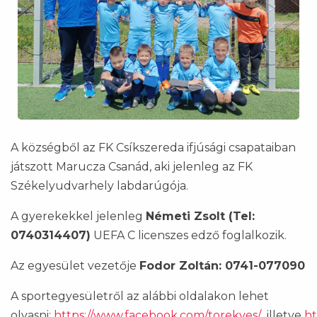
A községből az FK Csíkszereda ifjúsági csapataiban
játszott Marucza Csanád, aki jelenleg az FK
Székelyudvarhely labdarúgója.
A gyerekekkel jelenleg
Németi Zsolt (Tel:
0740314407)
UEFA C licenszes edző foglalkozik.
Az egyesület vezetője
Fodor Zoltán: 0741-077090
A sportegyesületről az alábbi oldalakon lehet
olvasni:
https://www.facebook.com/torekves/
illetve
ht