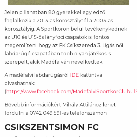
Jelen pillanatban 80 gyerekkel egy edző
foglalkozik a 2013-as korosztálytól a 2003-as
korosztályig. A Sportkörön belül tevékenykednek
az U10 és U15-ös lányfoci csapatok is, fontos
megemlíteni, hogy az FK Csíkszereda 3. Ligás női
labdarúgó csapatában több olyan játékos is
szerepelt, akik Madéfalván nevelkedtek.
A madéfalvi labdarúgásról
IDE
kattintva
olvashatnak:
(
https://www.facebook.com/MadefalviSportkorClubulS
Bővebb információkért Mihály Attilához lehet
fordulni a 0742 049 591-es telefonszámon.
CSIKSZENTSIMON FC