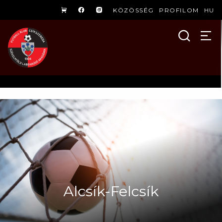
KÖZÖSSÉG
PROFILOM
HU
Alcsík-Felcsík