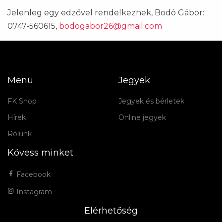
Jelenleg egy edzővel rendelkeznek, Bodó Gábor:
0747-560615,
bodogabor26@gmail.com
Menü
Jegyek
FK Shop
Jegyek és bérletek
Hírek
Online jegyek
Rólunk
Kövess minket
Facebook
Instagram
Elérhetőség