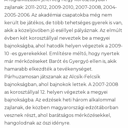
zajlanak: 2011-2012, 2009-2010, 2007-2008, 2004-
2005-2006. Az akadémiai csapatokba még nem
került be játékos, de több tehetséges gyerek is van,
akik a közeljövőben jó eséllyel pályáznak. Az elmúlt
évben két korosztállyal neveztek be a megyei
bajnokságba, ahol hatodik helyen végeztek a 2009-
10 -es gyerekekkel. Említésre méltó, hogy nyertek
már mérkőzéseket Barót és Gyergyó ellen is, akik
hamarabb elkezdték a tevékenységet.
Párhuzamosan játszanak az Alcsík-Felcsík
bajnokságban, ahol bajnokok lettek. A 2007-2008
as korosztállyal 12. helyen végeztek a megyei
bajnokságba. Az edzések heti három alkalommal
zajlanak, de közben magyarországi edzőtáborban
vesznek részt, ahol barátságos mérkőzésekkel,
hangolodnak az őszi idényre.