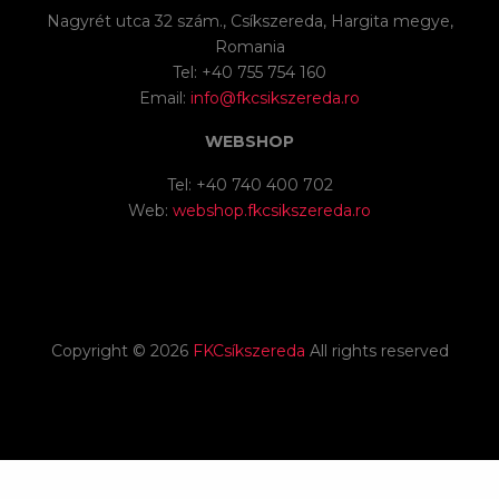
Nagyrét utca 32 szám., Csíkszereda, Hargita megye,
Romania
Tel: +40 755 754 160
Email:
info@fkcsikszereda.ro
WEBSHOP
Tel: +40 740 400 702
Web:
webshop.fkcsikszereda.ro
Copyright ©
2026
FKCsíkszereda
All rights reserved