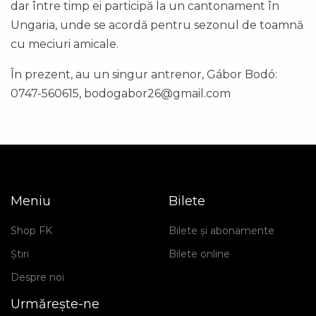
dar între timp ei participă la un cantonament în
Ungaria, unde se acordă pentru sezonul de toamnă
cu meciuri amicale.
În prezent, au un singur antrenor, Gábor Bodó:
0747-560615, bodogabor26@gmail.com
Meniu
Bilete
Shop FK
Bilete și abonamente
Știri
Bilete online
Despre noi
Urmărește-ne