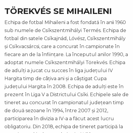
TÖREKVÉS SE MIHAILENI
Echipa de fotbal Mihaileni a fost fondată în anii 1960
sub numele de Csíkszentmihályi Termés. Echipa de
fotbal din satele Csíkajnád, Lóvész, Csíkszentmihály
și Csíkvacsárcsi, care a concurat în campionate în
fiecare an de la înființare. La începutul anilor 1990, a
adoptat numele Csíkszentmihályi Törekvés. Echipa
de adulți a jucat cu succes în liga județului IV
Hargita timp de câțiva ani și a câștigat Cupa
județului Hargita în 2008. Echipa de adulți este în
prezent în Liga V a Districtului Csíki. Echipele sale de
tineret au concurat în campionatul județean timp
de două sezoane în 1994, între 2007 și 2012,
participarea în divizia a IV-a a făcut acest lucru
obligatoriu. Din 2018, echipa de tineret participă la