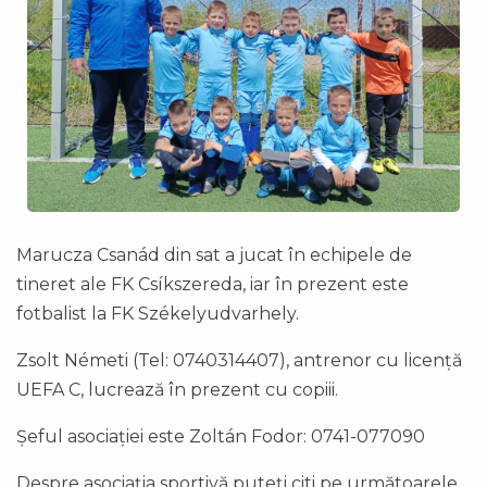
Marucza Csanád din sat a jucat în echipele de
tineret ale FK Csíkszereda, iar în prezent este
fotbalist la FK Székelyudvarhely.
Zsolt Németi (Tel: 0740314407), antrenor cu licență
UEFA C, lucrează în prezent cu copiii.
Șeful asociației este Zoltán Fodor: 0741-077090
Despre asociația sportivă puteți citi pe următoarele