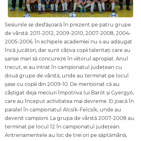
Sesiunile se desfășoară în prezent pe patru grupe
de vârstă: 2011-2012, 2009-2010, 2007-2008, 2004-
2005-2006. În echipele academiei nu s-au adăugat
încă jucători, dar sunt câțiva copii talentați care au
șanse mari să concureze în viitorul apropiat. Anul
trecut, ei au intrat în campionatul județean cu
două grupe de vârstă, unde au terminat pe locul
șase cu copiii din 2009-10. De menționat că au
câștigat deja meciuri împotriva lui Barót și Gyergyó,
care au început activitatea mai devreme. Ei joacă în
paralel în campionatul Alcsík-Felcsík, unde au
devenit campioni. La grupa de vârstă 2007-2008 au
terminat pe locul 12 în campionatul județean.
Antrenamentele au loc de trei ori pe săptămână,