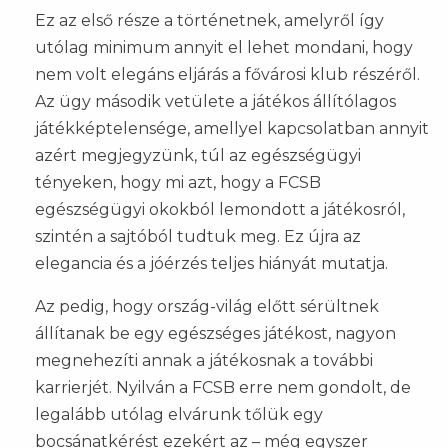
Ez az első része a történetnek, amelyről így
utólag minimum annyit el lehet mondani, hogy
nem volt elegáns eljárás a fővárosi klub részéről.
Az ügy második vetülete a játékos állítólagos
játékképtelensége, amellyel kapcsolatban annyit
azért megjegyzünk, túl az egészségügyi
tényeken, hogy mi azt, hogy a FCSB
egészségügyi okokból lemondott a játékosról,
szintén a sajtóból tudtuk meg. Ez újra az
elegancia és a jóérzés teljes hiányát mutatja.
Az pedig, hogy ország-világ előtt sérültnek
állítanak be egy egészséges játékost, nagyon
megnehezíti annak a játékosnak a további
karrierjét. Nyilván a FCSB erre nem gondolt, de
legalább utólag elvárunk tőlük egy
bocsánatkérést ezekért az – még egyszer