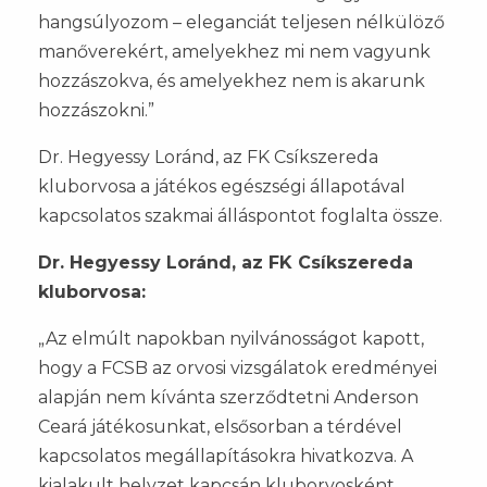
hangsúlyozom – eleganciát teljesen nélkülöző
manőverekért, amelyekhez mi nem vagyunk
hozzászokva, és amelyekhez nem is akarunk
hozzászokni.”
Dr. Hegyessy Loránd, az FK Csíkszereda
kluborvosa a játékos egészségi állapotával
kapcsolatos szakmai álláspontot foglalta össze.
Dr. Hegyessy Loránd, az FK Csíkszereda
kluborvosa:
„Az elmúlt napokban nyilvánosságot kapott,
hogy a FCSB az orvosi vizsgálatok eredményei
alapján nem kívánta szerződtetni Anderson
Ceará játékosunkat, elsősorban a térdével
kapcsolatos megállapításokra hivatkozva. A
kialakult helyzet kapcsán kluborvosként