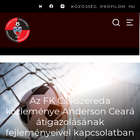
KÖZÖSSÉG
PROFILOM
HU
Az FK Csíkszereda
közleménye Anderson Ceará
átigazolásának
fejleményeivel kapcsolatban