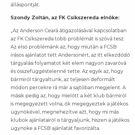
álláspontját.
Szondy Zoltán, az FK Csíkszereda elnöke:
„Az Anderson Ceará átigazolásával kapcsolatban
az FK Csíkszereda több problémát is szóvá tesz.
Az első problémánk az, hogy miután a FCSB
írásos ajánlatot tett Andersonért, az itt elkezdődő
tárgyalási folyamatot két elem nagyon zavaróvá
és összefüggéstelenné tette. Az egyik az, hogy
bármiről tárgyaltunk, az teljesen deformált
módon percekre rá már a sajtóban megjelent. A
másik pedig az, hogy mielőtt a két klub bármiről
is megegyezett volna, ők megegyeztek a játékos
ügynökével, megnehezítve azt, hogy mi más
klubok ajánlatairól is tárgyaljunk, hiszen a játékos
ügynöke a FCSB ajánlatát favorizálta.