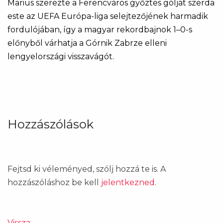
Marius szerezte a Ferencváros győztes gólját szerda
este az UEFA Európa-liga selejtezőjének harmadik
fordulójában, így a magyar rekordbajnok 1–0-s
előnyből várhatja a Górnik Zabrze elleni
lengyelországi visszavágót.
Hozzászólások
Fejtsd ki véleményed, szólj hozzá te is. A
hozzászóláshoz be kell
jelentkezned
.
Vissza