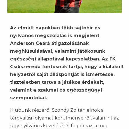
Az elmúlt napokban több sajtóhír és
nyilvános megszólalás is megjelent
Anderson Ceará átigazolásának
meghiúsulásával, valamint játékosunk
egészségi állapotával kapcsolatban. Az FK
Csíkszereda fontosnak tartja, hogy a kialakult
helyzetről saját álláspontját is ismertesse,
tiszteletben tartva a játékos érdekeit,
valamint a szakmai és egészségügyi
szempontokat.
Klubunk részéről Szondy Zoltán elnök a
tárgyalási folyamat körülményeiről, valamint az
ügy nyilvános kezeléséről fogalmazta meg