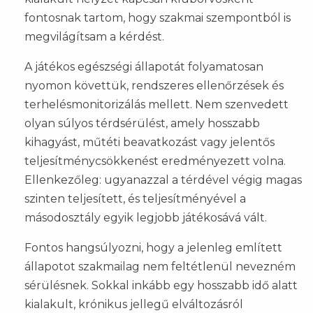
fontosnak tartom, hogy szakmai szempontból is
megvilágítsam a kérdést.
A játékos egészségi állapotát folyamatosan
nyomon követtük, rendszeres ellenőrzések és
terhelésmonitorizálás mellett. Nem szenvedett
olyan súlyos térdsérülést, amely hosszabb
kihagyást, műtéti beavatkozást vagy jelentős
teljesítménycsökkenést eredményezett volna.
Ellenkezőleg: ugyanazzal a térdével végig magas
szinten teljesített, és teljesítményével a
másodosztály egyik legjobb játékosává vált.
Fontos hangsúlyozni, hogy a jelenleg említett
állapotot szakmailag nem feltétlenül nevezném
sérülésnek. Sokkal inkább egy hosszabb idő alatt
kialakult, krónikus jellegű elváltozásról