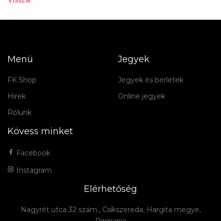
Menü
Jegyek
FK Shop
Jegyek és bérletek
Hírek
Online jegyek
Rólunk
Kövess minket
Facebook
Instagram
Elérhetőség
Nagyrét utca 32 szám., Csíkszereda, Hargita megye,