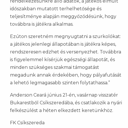
rendelkezésünkre álló adatok, a játékos elmúlt
időszakban mutatott terhelhetősége és
teljesítménye alapján meggyőződésünk, hogy
továbbra is játékra alkalmas.
Ezúton szeretném megnyugtatni a szurkolókat:
a játékos jelenlegi állapotában is játékra képes,
rendszeresen edzhet és versenyezhet. Továbbra
is figyelemmel kísérjük egészségi állapotát, és
minden szükséges szakmai támogatást
megadunk annak érdekében, hogy pályafutását
a lehető legmagasabb szinten folytathassa.”
Anderson Ceará június 21-én, vasárnap visszatér
Bukarestből Csíkszeredába, és csatlakozik a nyári
felkészülést a héten elkezdett keretünkhöz.
FK Csíkszereda