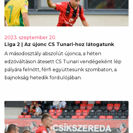
2023. szeptember 20.
Liga 2 | Az újonc CS Tunari-hoz látogatunk
A másodosztály abszolút újonca, a héten
edzőváltáson átesett CS Tunari vendégeként lép
pályára felnőtt, férfi együttesünk szombaton, a
bajnokság hetedik fordulójában.