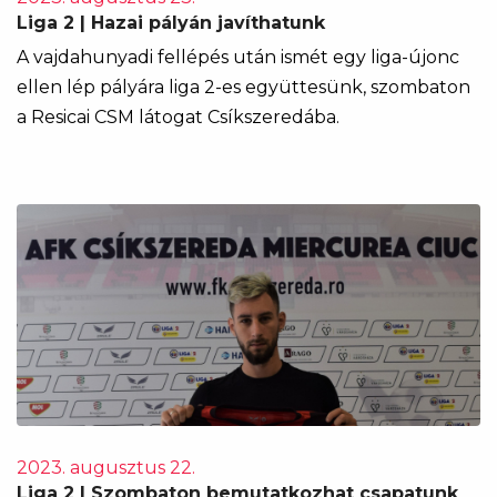
Liga 2 | Hazai pályán javíthatunk
A vajdahunyadi fellépés után ismét egy liga-újonc
ellen lép pályára liga 2-es együttesünk, szombaton
a Resicai CSM látogat Csíkszeredába.
2023. augusztus 22.
Liga 2 | Szombaton bemutatkozhat csapatunk