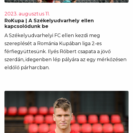
2023. augusztus 11.
RoKupa | A Székelyudvarhely ellen
kapcsolódunk be
A Székelyudvarhelyi FC ellen kezdi meg
szereplését a Románia Kupában liga 2-es
férfiegyüttesünk. Ilyés Róbert csapata a jövő
szerdán, idegenben lép pályára az egy mérkőzésen
eldőlő párharcban.