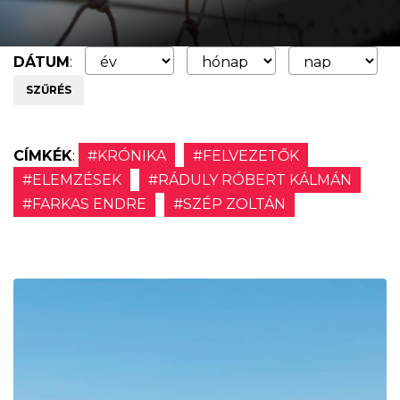
DÁTUM
:
SZŰRÉS
CÍMKÉK
:
#KRÓNIKA
#FELVEZETŐK
#ELEMZÉSEK
#RÁDULY RÓBERT KÁLMÁN
#FARKAS ENDRE
#SZÉP ZOLTÁN