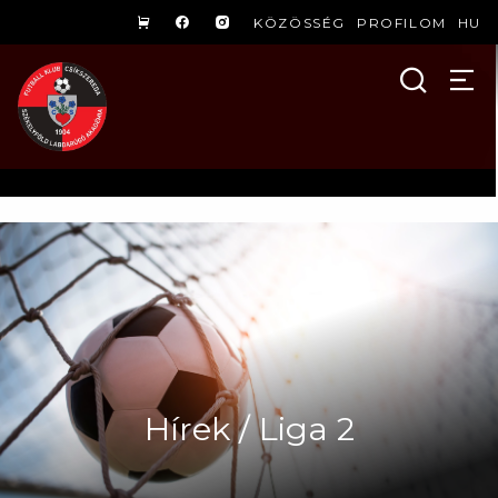
KÖZÖSSÉG
PROFILOM
HU
Hírek / Liga 2