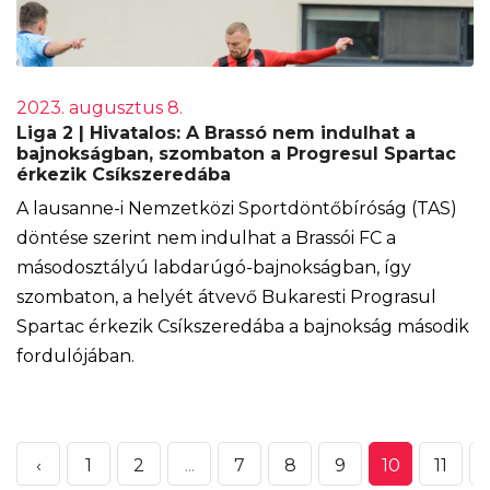
2023. augusztus 8.
Liga 2 | Hivatalos: A Brassó nem indulhat a
bajnokságban, szombaton a Progresul Spartac
érkezik Csíkszeredába
A lausanne-i Nemzetközi Sportdöntőbíróság (TAS)
döntése szerint nem indulhat a Brassói FC a
másodosztályú labdarúgó-bajnokságban, így
szombaton, a helyét átvevő Bukaresti Prograsul
Spartac érkezik Csíkszeredába a bajnokság második
fordulójában.
‹
1
2
...
7
8
9
10
11