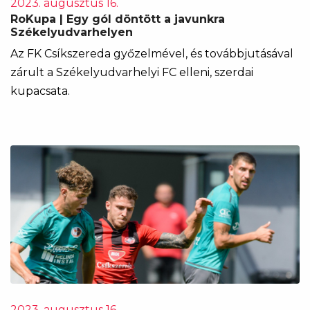
2023. augusztus 16.
RoKupa | Egy gól döntött a javunkra
Székelyudvarhelyen
Az FK Csíkszereda győzelmével, és továbbjutásával
zárult a Székelyudvarhelyi FC elleni, szerdai
kupacsata.
2023. augusztus 16.