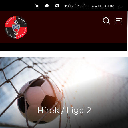
KÖZÖSSÉG
PROFILOM
HU
Hírek / Liga 2