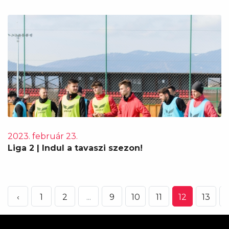
2023. február 23.
Liga 2 | Indul a tavaszi szezon!
‹
1
2
...
9
10
11
12
13