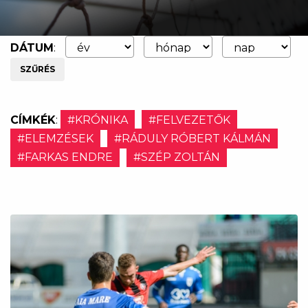
DÁTUM
:
SZŰRÉS
CÍMKÉK
:
#KRÓNIKA
#FELVEZETŐK
#ELEMZÉSEK
#RÁDULY RÓBERT KÁLMÁN
#FARKAS ENDRE
#SZÉP ZOLTÁN