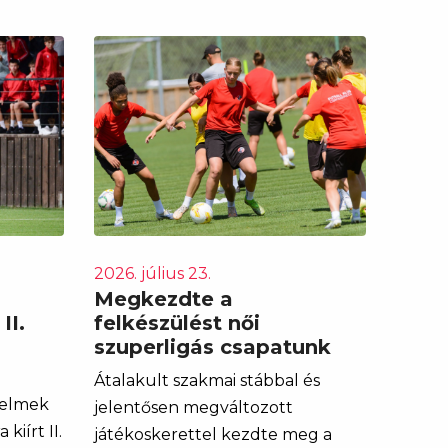
2026. július 23.
Megkezdte a
II.
felkészülést női
szuperligás csapatunk
Átalakult szakmai stábbal és
delmek
jelentősen megváltozott
kiírt II.
játékoskerettel kezdte meg a