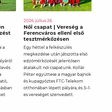
2026. július 26.
én
Női csapat | Vereség a
zést
Ferencváros elleni első
tesztmérkőzésen
i a
Egy héttel a felkészülés
megkezdése után játszotta első
ályáról
edzőmérkőzését jelentősen
Kevés
átalakult női csapatunk. Kollár
a
Péter együttese a magyar bajnok
ató,
és kupagyőztes FTC-Telekom
lásban
otthonában lépett pályára, és 3–1-
ket.
es vereséget szenvedett.