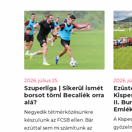
2026. július 25.
2026. jú
Szuperliga | Sikerül ismét
Ezüst
borsot törni Becaliék orra
Kispe
alá?
II. B
Emlék
Negyedik tétmérkőzésünkre
A Kispe
készülünk az FCSB ellen. Bár
győzelm
ezúttal sem mi számítunk az