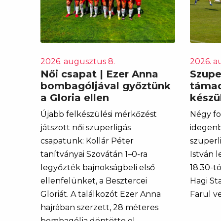
2026. augusztus 8.
2026. a
Női csapat | Ezer Anna
Szupe
bombagóljával győztünk
támad
a Gloria ellen
készül
Újabb felkészülési mérkőzést
Négy fo
játszott női szuperligás
idegenb
csapatunk: Kollár Péter
szuperl
tanítványai Szovátán 1–0-ra
István 
legyőzték bajnokságbeli első
18.30-t
ellenfelünket, a Besztercei
Hagi St
Gloriát. A találkozót Ezer Anna
Farul v
hajrában szerzett, 28 méteres
bombagólja döntötte el.