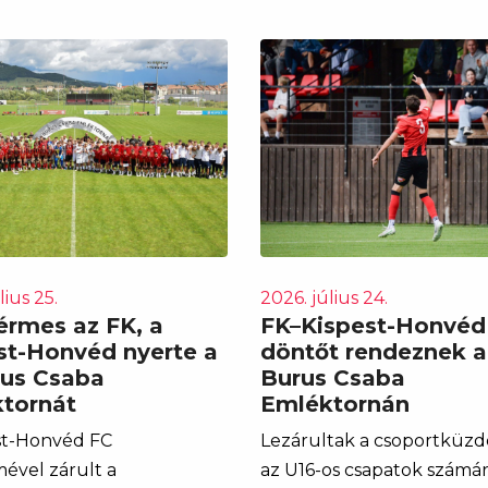
lius 25.
2026. július 24.
érmes az FK, a
FK–Kispest-Honvéd
st-Honvéd nyerte a
döntőt rendeznek a 
urus Csaba
Burus Csaba
tornát
Emléktornán
st-Honvéd FC
Lezárultak a csoportküz
ével zárult a
az U16-os csapatok számára 