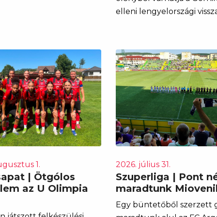
elleni lengyelországi vissz
ugusztus 1.
2026. július 31.
sapat | Ötgólos
Szuperliga | Pont n
lem az U Olimpia
maradtunk Mioveni
Egy büntetőből szerzett g
 játszott felkészülési