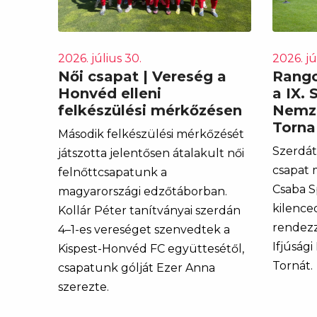
2026. július 30.
2026. jú
Női csapat | Vereség a
Rango
Honvéd elleni
a IX. 
felkészülési mérkőzésen
Nemze
Torna
Második felkészülési mérkőzését
Szerdát
játszotta jelentősen átalakult női
csapat 
felnőttcsapatunk a
Csaba S
magyarországi edzőtáborban.
kilence
Kollár Péter tanítványai szerdán
rendezz
4–1-es vereséget szenvedtek a
Ifjúság
Kispest-Honvéd FC együttesétől,
Tornát.
csapatunk gólját Ezer Anna
szerezte.