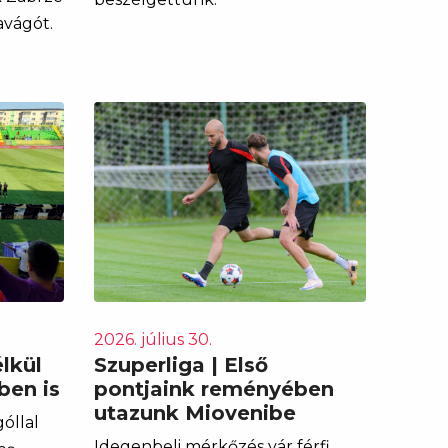
avágót.
2026. július 30.
élkül
Szuperliga | Első
ben is
pontjaink reményében
utazunk Miovenibe
óllal
Idegenbeli mérkőzés vár férfi