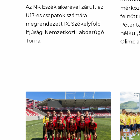
Az NK Eszék sikerével zárult az
mérkőz
U17-es csapatok számára
felnőtt 
megrendezett IX. Székelyföld
Péter t
Ifjúsági Nemzetközi Labdarúgó
nélkül, 
Torna.
Olimpia