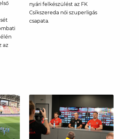
első
nyári felkészülést az FK
Csíkszereda női szuperligás
sét
csapata.
ombati
 élén
z az