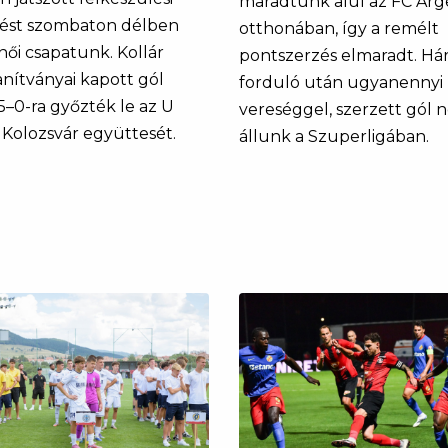
maradtunk alul az FC Arg
ést szombaton délben
otthonában, így a remélt
női csapatunk. Kollár
pontszerzés elmaradt. H
anítványai kapott gól
forduló után ugyanennyi
5–0-ra győzték le az U
vereséggel, szerzett gól 
 Kolozsvár együttesét.
állunk a Szuperligában.