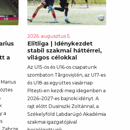
2026. augusztus 5.
arius
Elitliga | Idénykezdet
stabil szakmai háttérrel,
tt a
világos célokkal
Az U15-ös és U16-os csapatunk
szombaton Târgoviștén, az U17-es
 Marius
és U18-as együttes vasárnap
yőztes
Pitești-en kezdi meg idegenben a
A
2026–2027-es bajnoki idényt. A
k
rajt előtt Dusinszki Zoltánnal, a
y a
Székelyföld Labdarúgó Akadémia
s
szakmai igazgatójával
k Zabrze
beszélgettünk.