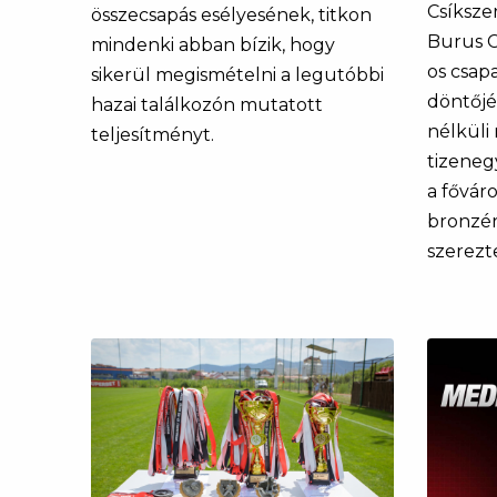
Csíksze
összecsapás esélyesének, titkon
Burus C
mindenki abban bízik, hogy
os csap
sikerül megismételni a legutóbbi
döntőjé
hazai találkozón mutatott
nélküli
teljesítményt.
tizeneg
a fővár
bronzér
szerezt