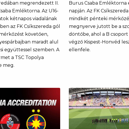
redában megrendezett II.
Burus Csaba Emléktorna 
saba Emléktorna. Az U16-
napján. Az FK Csíkszereda
atok kétnapos viadalának
mindkét pénteki mérkőzé
ben az FK Csíkszereda gól
megnyerve jutott be a sz
 mérkőzést követően,
döntőbe, ahol a B csoport
yespárbajban maradt alul
végző Kispest-Honvéd les
osi együttessel szemben. A
ellenfele.
met a TSC Topolya
e meg.