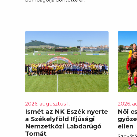
2026. augusztus 1.
2026. a
Ismét az NK Eszék nyerte
Női c
a Székelyföld Ifjúsági
győze
Nemzetközi Labdarúgó
ellen
Tornát
Szovátán