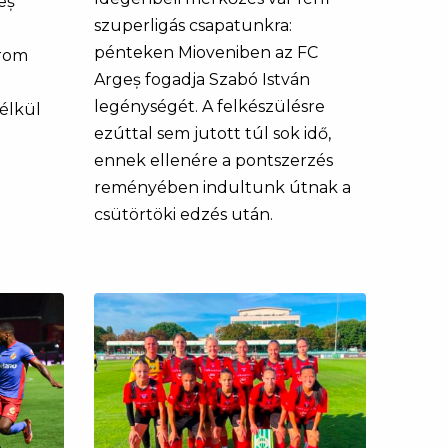
eș
szuperligás csapatunkra:
pénteken Mioveniben az FC
árom
Argeș fogadja Szabó István
legénységét. A felkészülésre
nélkül
ezúttal sem jutott túl sok idő,
ennek ellenére a pontszerzés
reményében indultunk útnak a
csütörtöki edzés után.