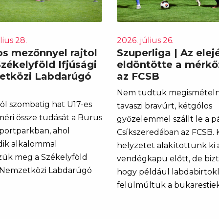
lius 28.
2026. július 26.
s mezőnnyel rajtol
Szuperliga | Az elej
Székelyföld Ifjúsági
eldöntötte a mérkő
tközi Labdarúgó
az FCSB
Nem tudtuk megismételn
ól szombatig hat U17-es
tavaszi bravúrt, kétgólos
méri össze tudását a Burus
győzelemmel szállt le a p
portparkban, ahol
Csíkszeredában az FCSB. 
dik alkalommal
helyzetet alakítottunk ki 
ük meg a Székelyföld
vendégkapu előtt, de bizt
i Nemzetközi Labdarúgó
hogy például labdabirtok
felülmúltuk a bukarestie