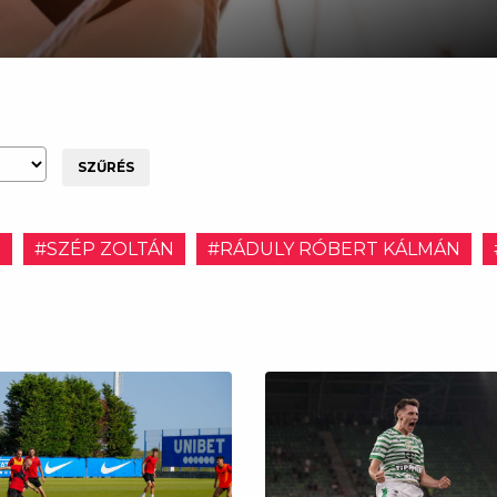
SZŰRÉS
E
#SZÉP ZOLTÁN
#RÁDULY RÓBERT KÁLMÁN