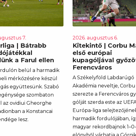
ugusztus 7.
2026. augusztus 6.
rliga | Bátrabb
Kitekintő | Corbu M
ójátékkal
első európai
ünk a Farul ellen
kupagóljával győzö
Ferencváros
rdulón belül a harmadik
A Székelyföld Labdarúgó
eli mérkőzésére készül
Akadémia neveltje, Corbu
igás együttesünk. Szabó
szerezte a Ferencváros g
legénysége szombaton
gólját szerda este az UEF
ól az ovidiui Gheorghe
Európa-liga selejtezőjéne
adionban a Konstancai
harmadik fordulójában, íg
endége lesz.
magyar rekordbajnok 1–0-
előnyből várhatja a Górni