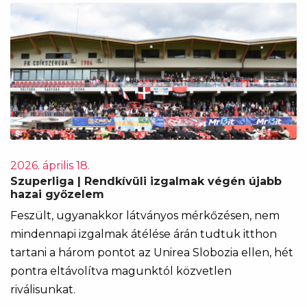
2026. április 18.
Szuperliga | Rendkívüli izgalmak végén újabb
hazai győzelem
Feszült, ugyanakkor látványos mérkőzésen, nem
mindennapi izgalmak átélése árán tudtuk itthon
tartani a három pontot az Unirea Slobozia ellen, hét
pontra eltávolítva magunktól közvetlen
riválisunkat.