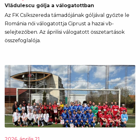
Vlădulescu gólja a válogatottban
Az FK Csíkszereda támadójának góljával győzte le
Románia női válogatottja Ciprust a hazai vb-
selejtezőben. Az áprilisi válogatott összetartások
összefoglalója.
2026. április 21.