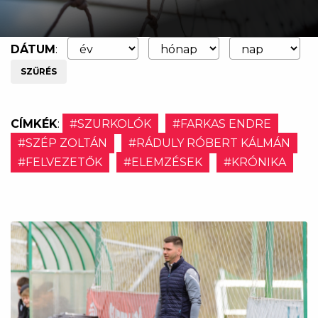
DÁTUM
:
SZŰRÉS
CÍMKÉK
:
#SZURKOLÓK
#FARKAS ENDRE
#SZÉP ZOLTÁN
#RÁDULY RÓBERT KÁLMÁN
#FELVEZETŐK
#ELEMZÉSEK
#KRÓNIKA