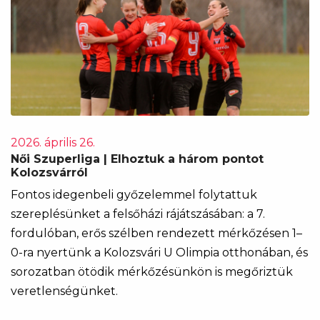
2026. április 26.
Női Szuperliga | Elhoztuk a három pontot
Kolozsvárról
Fontos idegenbeli győzelemmel folytattuk
szereplésünket a felsőházi rájátszásában: a 7.
fordulóban, erős szélben rendezett mérkőzésen 1–
0-ra nyertünk a Kolozsvári U Olimpia otthonában, és
sorozatban ötödik mérkőzésünkön is megőriztük
veretlenségünket.