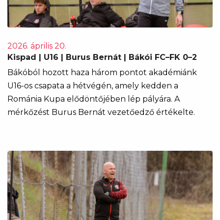
2026. április 20.
Kispad | U16 | Burus Bernát | Bákói FC–FK 0–2
Bákóból hozott haza három pontot akadémiánk
U16-os csapata a hétvégén, amely kedden a
Románia Kupa elődöntőjében lép pályára. A
mérkőzést Burus Bernát vezetőedző értékelte.