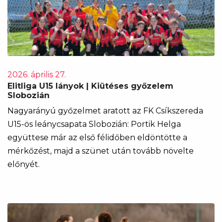
2026. április 27.
Elitliga U15 lányok | Kiütéses győzelem
Slobozián
Nagyarányú győzelmet aratott az FK Csíkszereda
U15-ös leánycsapata Slobozián: Portik Helga
együttese már az első félidőben eldöntötte a
mérkőzést, majd a szünet után tovább növelte
előnyét.