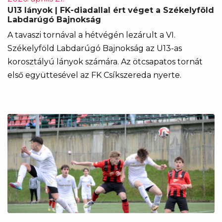
U13 lányok | FK-diadallal ért véget a Székelyföld
Labdarúgó Bajnokság
A tavaszi tornával a hétvégén lezárult a VI.
Székelyföld Labdarúgó Bajnokság az U13-as
korosztályú lányok számára. Az ötcsapatos tornát
első együttesével az FK Csíkszereda nyerte.