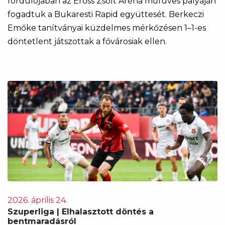
fordulójában az Erőss Zsolt Aréna műfüves pályáján
fogadtuk a Bukaresti Rapid együttesét. Berkeczi
Emőke tanítványai küzdelmes mérkőzésen 1–1-es
döntetlent játszottak a fővárosiak ellen.
2026. április 24.
Szuperliga | Elhalasztott döntés a
bentmaradásról