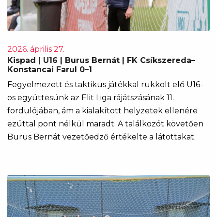
2026. április 27.
Kispad | U16 | Burus Bernát | FK Csíkszereda–
Konstancai Farul 0–1
Fegyelmezett és taktikus játékkal rukkolt elő U16-
os együttesünk az Elit Liga rájátszásának 11.
fordulójában, ám a kialakított helyzetek ellenére
ezúttal pont nélkül maradt. A találkozót követően
Burus Bernát vezetőedző értékelte a látottakat.