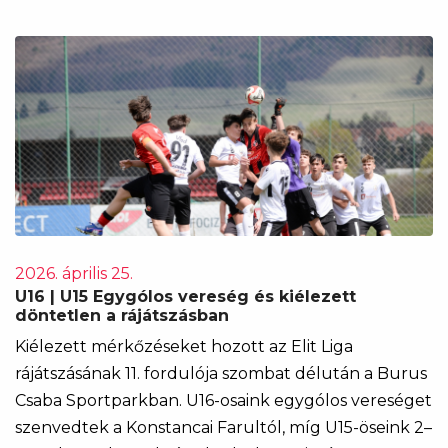
2026. április 25.
U16 | U15 Egygólos vereség és kiélezett
döntetlen a rájátszásban
Kiélezett mérkőzéseket hozott az Elit Liga
rájátszásának 11. fordulója szombat délután a Burus
Csaba Sportparkban. U16-osaink egygólos vereséget
szenvedtek a Konstancai Farultól, míg U15-öseink 2–