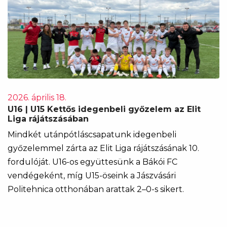
2026. április 18.
U16 | U15 Kettős idegenbeli győzelem az Elit
Liga rájátszásában
Mindkét utánpótláscsapatunk idegenbeli
győzelemmel zárta az Elit Liga rájátszásának 10.
fordulóját. U16-os együttesünk a Bákói FC
vendégeként, míg U15-öseink a Jászvásári
Politehnica otthonában arattak 2–0-s sikert.