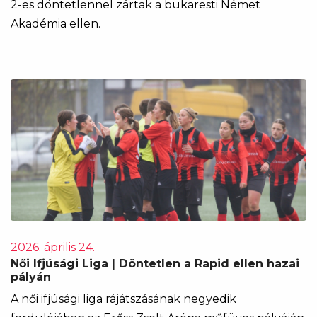
2-es döntetlennel zártak a bukaresti Német
Akadémia ellen.
2026. április 24.
Női Ifjúsági Liga | Döntetlen a Rapid ellen hazai
pályán
A női ifjúsági liga rájátszásának negyedik