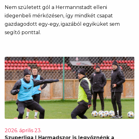
Nem született gól a Hermannstadt elleni
idegenbeli mérkőzésen, így mindkét csapat
gazdagodott egy-egy, igazából egyiküket sem
segítő ponttal.
2026. április 23.
Szuperliga | Harmadszor is legyőznénk a