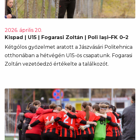
2026. április 20.
Kispad | U15 | Fogarasi Zoltán | Poli Iași–FK 0–2
Kétgólos győzelmet aratott a Jászvásári Politehnica
otthonában a hétvégén U15-ös csapatunk. Fogarasi
Zoltán vezetőedző értékelte a találkozót.