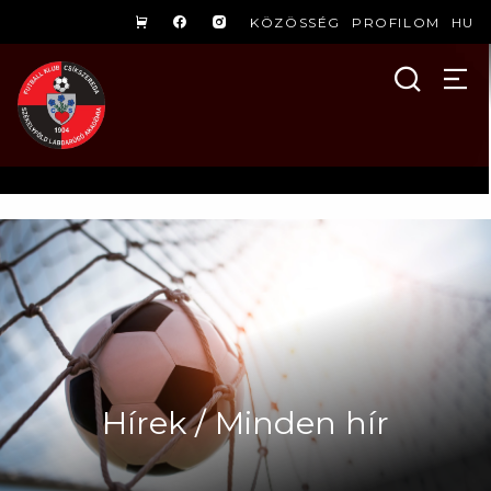
KÖZÖSSÉG
PROFILOM
HU
Hírek / Minden hír