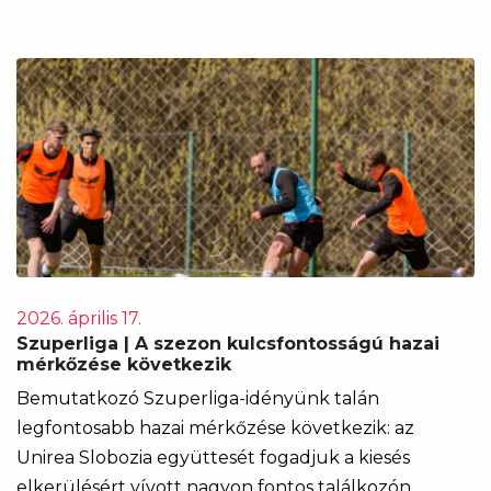
2026. április 17.
Szuperliga | A szezon kulcsfontosságú hazai
mérkőzése következik
Bemutatkozó Szuperliga-idényünk talán
legfontosabb hazai mérkőzése következik: az
Unirea Slobozia együttesét fogadjuk a kiesés
elkerülésért vívott nagyon fontos találkozón.