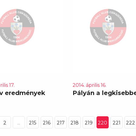
ilis 17.
2014. április 16.
ív eredmények
Pályán a legkisebb
2
...
215
216
217
218
219
220
221
222