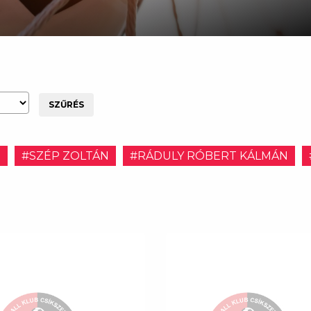
SZŰRÉS
E
#SZÉP ZOLTÁN
#RÁDULY RÓBERT KÁLMÁN