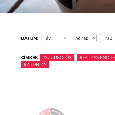
DÁTUM
:
CÍMKÉK
:
#SZURKOLÓK
#FARKAS ENDR
#KRÓNIKA