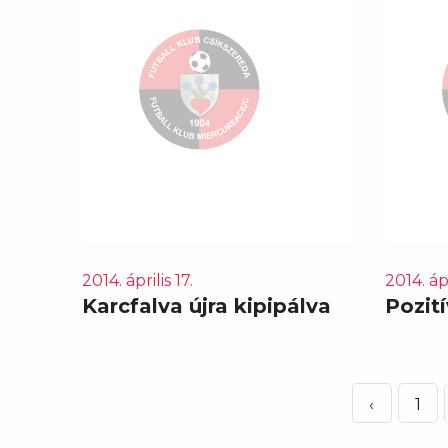
2014. április 17.
2014. ápr
Karcfalva újra kipipálva
Pozit
‹
1