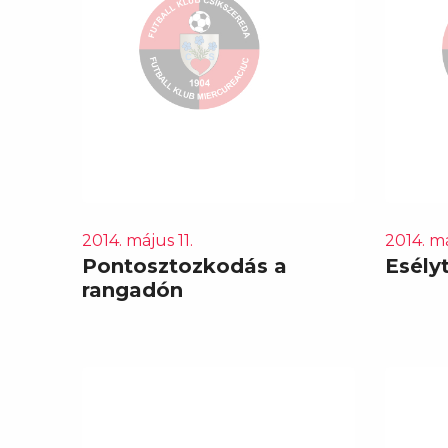
2014. május 11.
2014. má
Pontosztozkodás a
Esély
rangadón