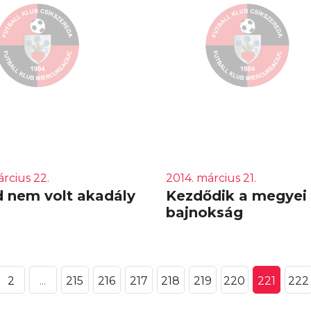
rcius 22.
2014. március 21.
d nem volt akadály
Kezdődik a megyei
bajnokság
2
...
215
216
217
218
219
220
221
222