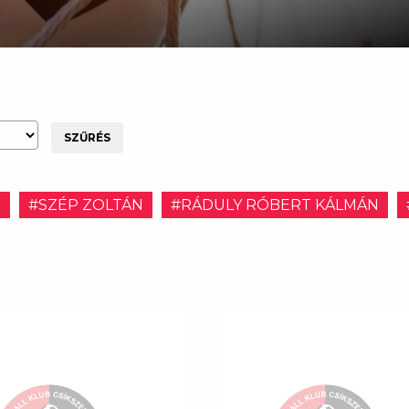
SZŰRÉS
E
#SZÉP ZOLTÁN
#RÁDULY RÓBERT KÁLMÁN