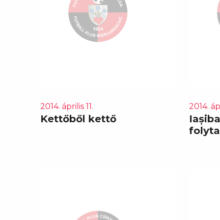
2014. április 11.
2014. ápr
Kettőből kettő
Iașiba
folyta