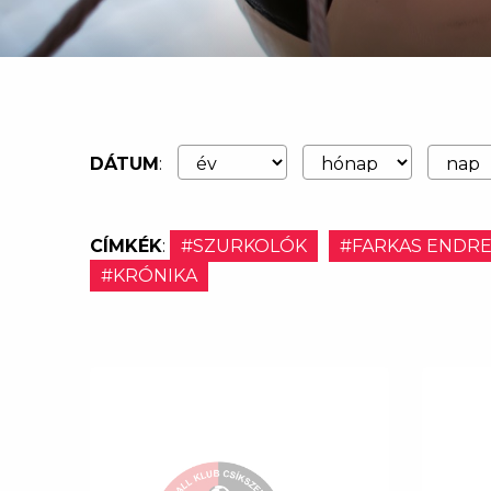
DÁTUM
:
CÍMKÉK
:
#SZURKOLÓK
#FARKAS ENDR
#KRÓNIKA