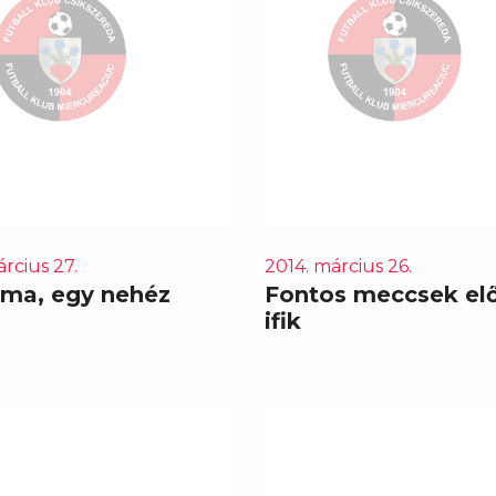
rcius 27.
2014. március 26.
ima, egy nehéz
Fontos meccsek elő
ifik