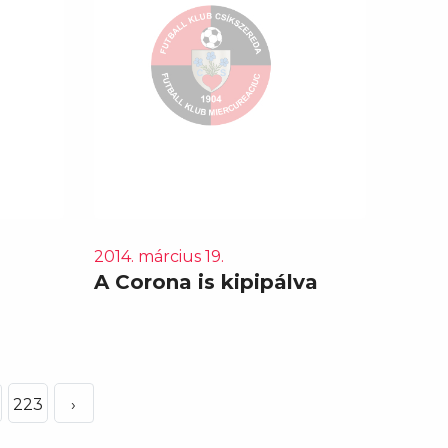
2014. március 19.
A Corona is kipipálva
223
›