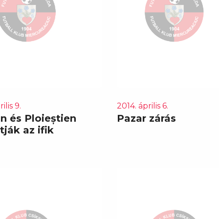
ilis 9.
2014. április 6.
n és Ploieștien
Pazar zárás
tják az ifik