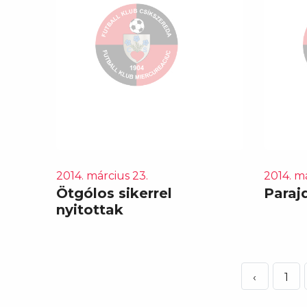
2014. március 23.
2014. má
Ötgólos sikerrel
Paraj
nyitottak
‹
1