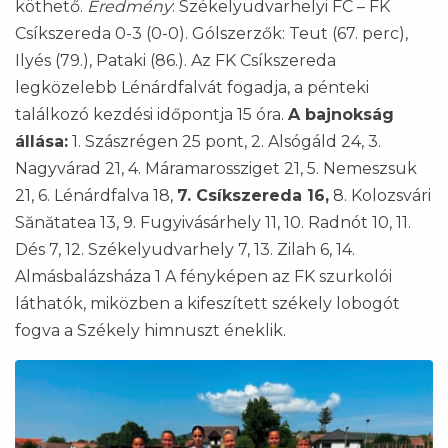
köthető.
Eredmény
: Székelyudvarhelyi FC – FK
Csíkszereda 0-3 (0-0). Gólszerzők: Teut (67. perc),
Ilyés (79.), Pataki (86.). Az FK Csíkszereda
legközelebb Lénárdfalvát fogadja, a pénteki
találkozó kezdési időpontja 15 óra.
A bajnokság
állása:
1. Szászrégen 25 pont, 2. Alsógáld 24, 3.
Nagyvárad 21, 4. Máramarossziget 21, 5. Nemeszsuk
21, 6. Lénárdfalva 18,
7. Csíkszereda 16,
8. Kolozsvári
Sănătatea 13, 9. Fugyivásárhely 11, 10. Radnót 10, 11.
Dés 7, 12. Székelyudvarhely 7, 13. Zilah 6, 14.
Almásbalázsháza 1 A fényképen az FK szurkolói
láthatók, miközben a kifeszített székely lobogót
fogva a Székely himnuszt éneklik.