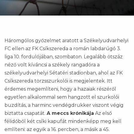
Háromgólos győzelmet aratott a Székelyudvarhelyi
FC ellen az FK Csíkszereda a román labdarúgó 3.
liga 10. fordulójában, szombaton. Legalább ötszáz
néző volt kíváncsi a székely rangadóra a
székelyudvarhelyi Sétatéri stadionban, ahol az FK
Csíkszereda törzsszurkolói is megjelentek. Itt
érdemes megemlíteni, hogy a hazaiak részéről
egyetlen alkalommal sem hangzott el szurkolói
buzdítás, a harminc vendégdrukker viszont végig
biztatta csapatát.
A meccs krónikája
Az első
félidőből két csíki kapufát mindenképp meg kell
említeni: az egyik a 16. percben, a másik a 45.