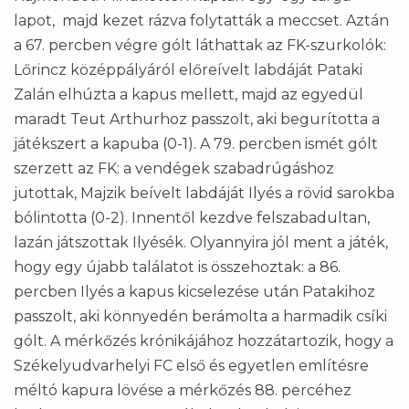
lapot, majd kezet rázva folytatták a meccset. Aztán
a 67. percben végre gólt láthattak az FK-szurkolók:
Lőrincz középpályáról előreívelt labdáját Pataki
Zalán elhúzta a kapus mellett, majd az egyedül
maradt Teut Arthurhoz passzolt, aki begurította a
játékszert a kapuba (0-1). A 79. percben ismét gólt
szerzett az FK: a vendégek szabadrúgáshoz
jutottak, Majzik beívelt labdáját Ilyés a rövid sarokba
bólintotta (0-2). Innentől kezdve felszabadultan,
lazán játszottak Ilyésék. Olyannyira jól ment a játék,
hogy egy újabb találatot is összehoztak: a 86.
percben Ilyés a kapus kicselezése után Patakihoz
passzolt, aki könnyedén berámolta a harmadik csíki
gólt. A mérkőzés krónikájához hozzátartozik, hogy a
Székelyudvarhelyi FC első és egyetlen említésre
méltó kapura lövése a mérkőzés 88. percéhez