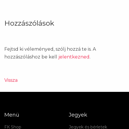
Hozzászólások
Fejtsd ki véleményed, szólj hozzá te is. A
hozzászóláshoz be kell
jelentkezned
.
Vissza
Menü
Jegyek
FK Shop
Jegyek és bérletek