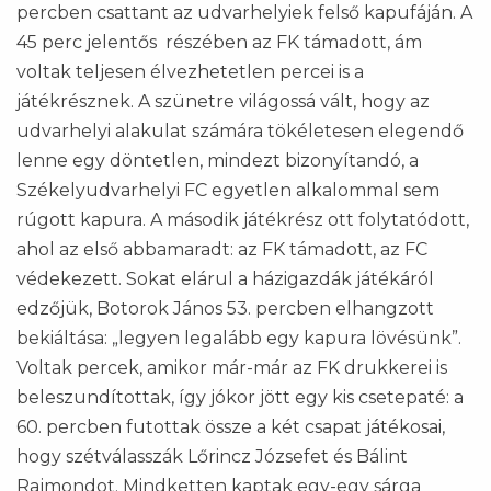
percben csattant az udvarhelyiek felső kapufáján. A
45 perc jelentős részében az FK támadott, ám
voltak teljesen élvezhetetlen percei is a
játékrésznek. A szünetre világossá vált, hogy az
udvarhelyi alakulat számára tökéletesen elegendő
lenne egy döntetlen, mindezt bizonyítandó, a
Székelyudvarhelyi FC egyetlen alkalommal sem
rúgott kapura. A második játékrész ott folytatódott,
ahol az első abbamaradt: az FK támadott, az FC
védekezett. Sokat elárul a házigazdák játékáról
edzőjük, Botorok János 53. percben elhangzott
bekiáltása: „legyen legalább egy kapura lövésünk”.
Voltak percek, amikor már-már az FK drukkerei is
beleszundítottak, így jókor jött egy kis csetepaté: a
60. percben futottak össze a két csapat játékosai,
hogy szétválasszák Lőrincz Józsefet és Bálint
Rajmondot. Mindketten kaptak egy-egy sárga