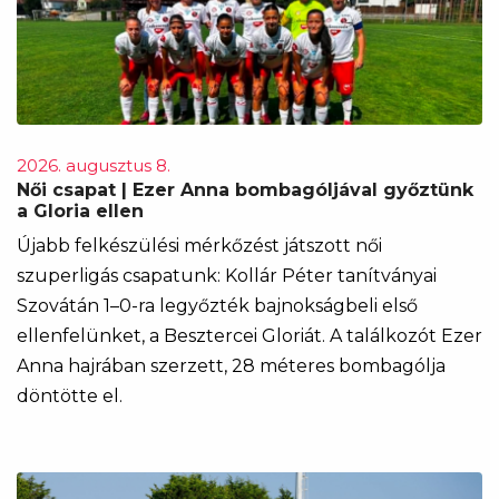
2026. augusztus 8.
Női csapat | Ezer Anna bombagóljával győztünk
a Gloria ellen
Újabb felkészülési mérkőzést játszott női
szuperligás csapatunk: Kollár Péter tanítványai
Szovátán 1–0-ra legyőzték bajnokságbeli első
ellenfelünket, a Besztercei Gloriát. A találkozót Ezer
Anna hajrában szerzett, 28 méteres bombagólja
döntötte el.