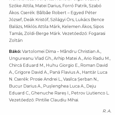
Szőke Attila, Matei Darius, Forró Patrik, Szabó
Ákos. Cserék: Bâlbâe Robert – Egyed Péter
József, Deák Kristóf, Szilágyi Örs, Lukács Bence
Balázs, Miklós Attila Márk, Kelemen Ákos, Sipos
Tamás, Zöldi-Berge Márk. Vezetőedző: Fogarasi
Zoltán
Bákó:
Vartolomei Dima – Mândru Christian A.,
Ungureanu Vlad Gh., Arhip Matei A., Ario Radu M.,
Chircă Eduard M., Huhu Giorgio E., Roman David
A., Grigore David A., Pană Flavius A., Hantăr Luca
N. Cserék: Prosie Andrei L., Vasilca Șerban N.,
Bucur Darius A., Pușlenghea Luca A., Deju
Eduard C., Ghenuche Rareș I., Petrov Liutienco L.
Vezetőedző: Pintilie Claudiu Mihai.
R. A.