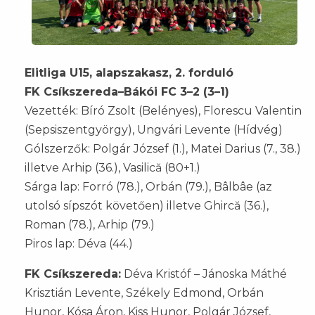
Elitliga U15, alapszakasz, 2. forduló
FK Csíkszereda–Bákói FC 3–2 (3–1)
Vezették: Bíró Zsolt (Belényes), Florescu Valentin
(Sepsiszentgyörgy), Ungvári Levente (Hídvég)
Gólszerzők: Polgár József (1.), Matei Darius (7., 38.)
illetve Arhip (36.), Vasilică (80+1.)
Sárga lap: Forró (78.), Orbán (79.), Bâlbâe (az
utolsó sípszót követően) illetve Ghircă (36.),
Roman (78.), Arhip (79.)
Piros lap: Déva (44.)
FK Csíkszereda:
Déva Kristóf – Jánoska Máthé
Krisztián Levente, Székely Edmond, Orbán
Hunor, Kósa Áron, Kiss Hunor, Polgár József,