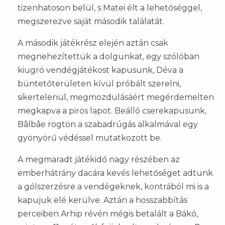
tizenhatoson belül, s Matei élt a lehetőséggel,
megszerezve saját második találatát.
A második játékrész elején aztán csak
megnehezítettük a dolgunkat, egy szólóban
kiugró vendégjátékost kapusunk, Déva a
büntetőterületen kívül próbált szerelni,
sikertelenül, megmozdulásáért megérdemelten
megkapva a piros lapot. Beálló cserekapusunk,
Bâlbâe rögtön a szabadrúgás alkalmával egy
gyönyörű védéssel mutatkozott be.
A megmaradt játékidő nagy részében az
emberhátrány dacára kevés lehetőséget adtunk
a gólszerzésre a vendégeknek, kontrából mi is a
kapujuk elé kerülve. Aztán a hosszabbítás
perceiben Arhip révén mégis betalált a Bákó,