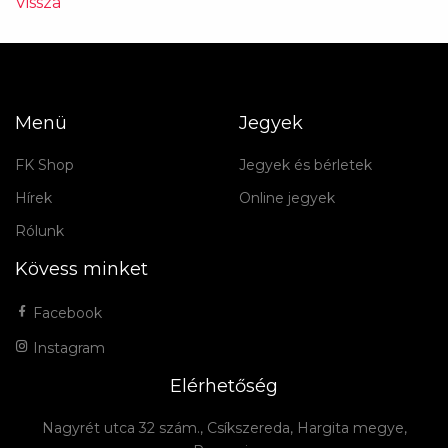
Vissza
Menü
Jegyek
FK Shop
Jegyek és bérletek
Hírek
Online jegyek
Rólunk
Kövess minket
Facebook
Instagram
Elérhetőség
Nagyrét utca 32 szám., Csíkszereda, Hargita megye,