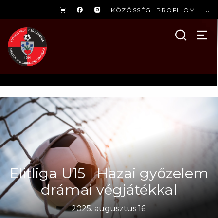
KÖZÖSSÉG
PROFILOM
HU
Elitliga U15 | Hazai győzelem
drámai végjátékkal
2025. augusztus 16.