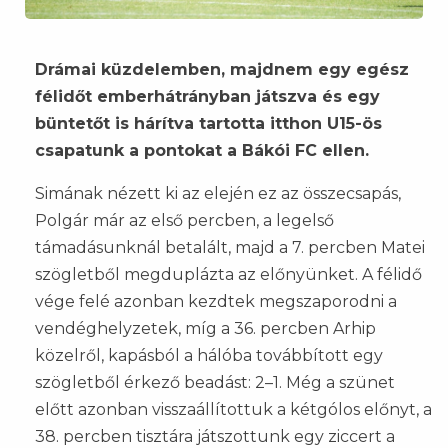
Drámai küzdelemben, majdnem egy egész
félidőt emberhátrányban játszva és egy
büntetőt is hárítva tartotta itthon U15-ös
csapatunk a pontokat a Bákói FC ellen.
Simának nézett ki az elején ez az összecsapás,
Polgár már az első percben, a legelső
támadásunknál betalált, majd a 7. percben Matei
szögletből megduplázta az előnyünket. A félidő
vége felé azonban kezdtek megszaporodni a
vendéghelyzetek, míg a 36. percben Arhip
közelről, kapásból a hálóba továbbított egy
szögletből érkező beadást: 2–1. Még a szünet
előtt azonban visszaállítottuk a kétgólos előnyt, a
38. percben tisztára játszottunk egy ziccert a