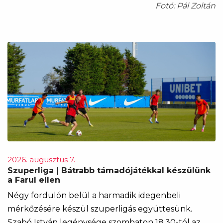
Fotó: Pál Zoltán
2026. augusztus 7.
Szuperliga | Bátrabb támadójátékkal készülünk
a Farul ellen
Négy fordulón belül a harmadik idegenbeli
mérkőzésére készül szuperligás együttesünk.
Szabó István legénysége szombaton 18.30-tól az