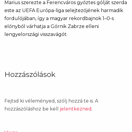
Marius szerezte a Ferencváros győztes gólját szerda
este az UEFA Európa-liga selejtezőjének harmadik
fordulójában, így a magyar rekordbajnok 1–0-s
előnyből várhatja a Górnik Zabrze elleni
lengyelországi visszavágót.
Hozzászólások
Fejtsd ki véleményed, szólj hozzá te is. A
hozzászóláshoz be kell
jelentkezned
.