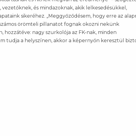
k, vezetőknek, és mindazoknak, akik lelkesedésükkel,
apataink sikeréhez. „Meggyőződésem, hogy erre az alapr
k számos örömteli pillanatot fognak okozni nekünk
án, hozzátéve: nagy szurkolója az FK-nak, minden
 tudja a helyszínen, akkor a képernyőn keresztül bizt