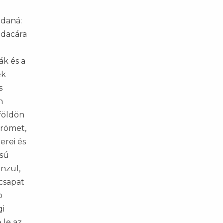
ndaná:
 dacára
ák és a
ek
s
n
földön
örömet,
erei és
ású
onzul,
 csapat
b
gi
 le az