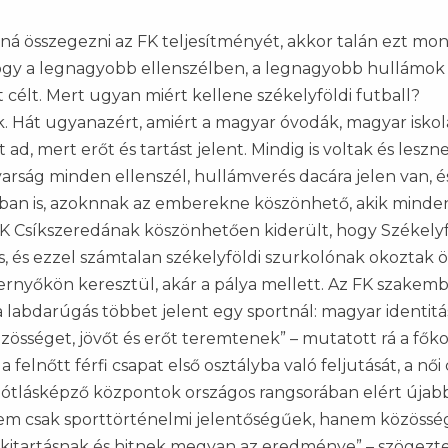
á összegezni az FK teljesítményét, akkor talán ezt mo
 hogy a legnagyobb ellenszélben, a legnagyobb hullámok
ött célt. Mert ugyan miért kellene székelyföldi futball?
k. Hát ugyanazért, amiért a magyar óvodák, magyar iskol
 ad, mert erőt és tartást jelent. Mindig is voltak és leszn
yarság minden ellenszél, hullámverés dacára jelen van, é
an is, azoknnak az emberekne köszönhető, akik minde
 FK Csíkszeredának köszönhetően kiderült, hogy Székely
is, és ezzel számtalan székelyföldi szurkolónak okoztak 
rnyőkön keresztül, akár a pálya mellett. Az FK szakemb
 a labdarúgás többet jelent egy sportnál: magyar identit
zösséget, jövőt és erőt teremtenek” – mutatott rá a fők
a felnőtt férfi csapat első osztályba való feljutását, a női
ótlásképző központok országos rangsorában elért újab
em csak sporttörténelmi jelentőségűek, hanem közössé
 kitartásnak és hitnek megvan az eredménye” – szögezte