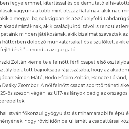
vben fegyelemmel, kitartással és példamutató elhivatott
lásak vagyunk a több mint ötszáz fiatalnak, akik nap mi
 akik a megyei bajnokságban és a Székelyföld Labdarúg
 akadémistáknak, akik családjuktól távol is rendületlen
apataink minden játékosának, akik bizalmat szavaztak az
 a háttérben dolgozó munkatársakat és a szülőket, akik 
ejlődését” – mondta az igazgató.
ki Zoltán kiemelte a felnőtt férfi csapat első osztályba
sztály bejutott bajnoksága rájátszásába, hogy az akadém
igában: Simon Máté, Bödő Efraim Zoltán, Bencze Lóránd,
an Deáky Zsombor. A női felnőtt csapat sporttörténeti sike
5-ös szezon végén, az U17-es lányok pedig az országos
zerepeltek.
hai István főkonzul gyógyulást és mihamarabbi felépülé
ényének, hogy rövid időn belül ismét a csapattársai közt