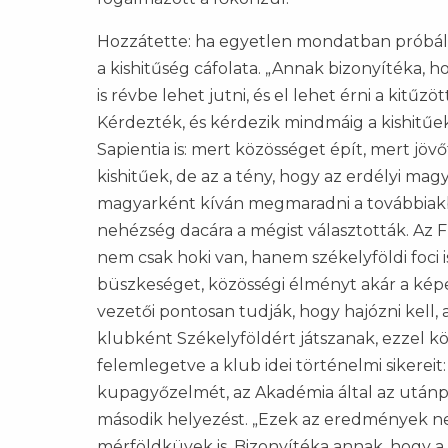
Hozzátette: ha egyetlen mondatban próbáln
a kishitűség cáfolata. „Annak bizonyítéka,
is révbe lehet jutni, és el lehet érni a kitűz
Kérdezték, és kérdezik mindmáig a kishitűe
Sapientia is: mert közösséget épít, mert jövőt
kishitűek, de az a tény, hogy az erdélyi mag
magyarként kíván megmaradni a továbbiakb
nehézség dacára a mégist választották. Az
nem csak hoki van, hanem székelyföldi foci 
büszkeséget, közösségi élményt akár a képe
vezetői pontosan tudják, hogy hajózni kell,
klubként Székelyföldért játszanak, ezzel kö
felemlegetve a klub idei történelmi sikereit: 
kupagyőzelmét, az Akadémia által az utánp
második helyezést. „Ezek az eredmények n
mérföldküvek is. Bizonyítéka annak, hogy a