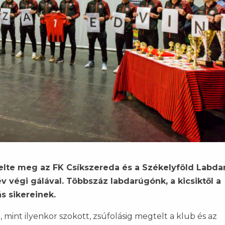
elte meg az FK Csíkszereda és a Székelyföld Labda
végi gálával. Többszáz labdarúgónk, a kicsiktől a
s sikereinek.
int ilyenkor szokott, zsúfolásig megtelt a klub és az