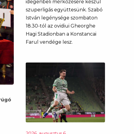
idegenbeli mérkőzésére készül
szuperligás együttesünk. Szabó
István legénysége szombaton
18.30-tól az ovidiui Gheorghe
Hagi Stadionban a Konstancai
Farul vendége lesz.
rúgó
2026. augusztus 6.