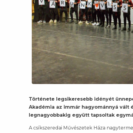
Története legsikeresebb idényét ünnep
Akadémia az immár hagyománnyá vált év 
legnagyobbakig együtt tapsoltak egymá
A csíkszeredai Művészetek Háza nagyterme, m