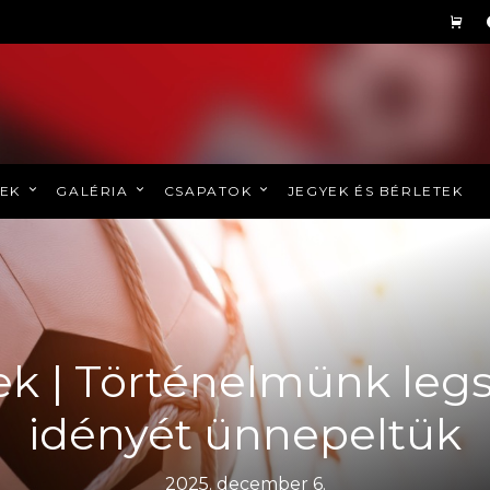
REK
GALÉRIA
CSAPATOK
JEGYEK ÉS BÉRLETEK
k | Történelmünk legs
idényét ünnepeltük
2025. december 6.