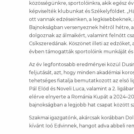
közösségünkre, sportolóinkra, akik egész é
képviselték klubunkat és Székelyföldet. „Há
ott vannak edzéseinken, a legkisebbeknek,
Bajnokságban versenyeznek hétről hétre, az
dolgoznak az álmaikért, valamint felnőtt cs
Csíkszeredának. Köszönet illeti az edzőket,
évben támogatták sportolóink munkáját és f
Az év legfontosabb eredményei közül Dusinsz
feljutását, azt, hogy minden akadémiai koro
tehetséges fiatalja bemutatkozott az első l
Pál Előd és Noveli Luca, valamint a 2. ligáb
elérve elnyerte a Románia Kupát a 2024–202
bajnokságban a legjobb hat csapat között s
Szakmai igazgatónk, akárcsak korábban Dol
kívánt Ioó Edvinnek, hangot adva abbeli rem