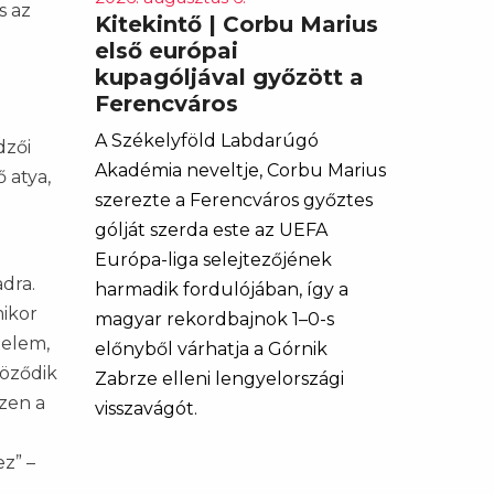
s az
Kitekintő | Corbu Marius
első európai
kupagóljával győzött a
Ferencváros
A Székelyföld Labdarúgó
dzői
Akadémia neveltje, Corbu Marius
 atya,
szerezte a Ferencváros győztes
gólját szerda este az UEFA
Európa-liga selejtezőjének
dra.
harmadik fordulójában, így a
mikor
magyar rekordbajnok 1–0-s
lelem,
előnyből várhatja a Górnik
röződik
Zabrze elleni lengyelországi
zen a
visszavágót.
z” –