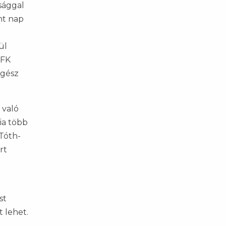
sággal
nt nap
ó
ül
 FK
egész
 való
ia több
 Tóth-
rt
st
 lehet.