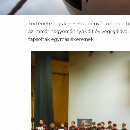
Története legsikeresebb idényét ünnepelt
az immár hagyománnyá vált év végi gálával.
tapsoltak egymás sikereinek.