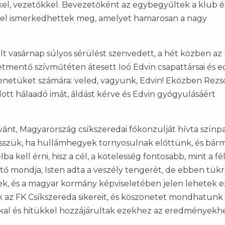
kkel, vezetőkkel. Bevezetőként az egybegyűltek a klub é
jével ismerkedhettek meg, amelyet hamarosan a nagy
t vasárnap súlyos sérülést szenvedett, a hét közben az
etmentő szívműtéten átesett Ioó Edvin csapattársai és e
enetüket számára: veled, vagyunk, Edvin! Eközben Rezső
ott hálaadó imát, áldást kérve és Edvin gyógyulásáért
ánt, Magyarország csíkszeredai főkonzulját hívta színpa
 tesszük, ha hullámhegyek tornyosulnak előttünk, és bár
ba kell érni, hisz a cél, a kötelesség fontosabb, mint a fé
ltő mondja, Isten adta a veszély tengerét, de ebben tük
tek, és a magyar kormány képviseletében jelen lehetek e
k az FK Csíkszereda sikereit, és köszönetet mondhatunk
kal és hitükkel hozzájárultak ezekhez az eredményekhe