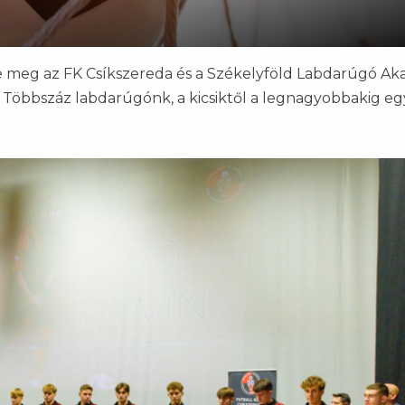
e meg az FK Csíkszereda és a Székelyföld Labdarúgó A
 Többszáz labdarúgónk, a kicsiktől a legnagyobbakig eg