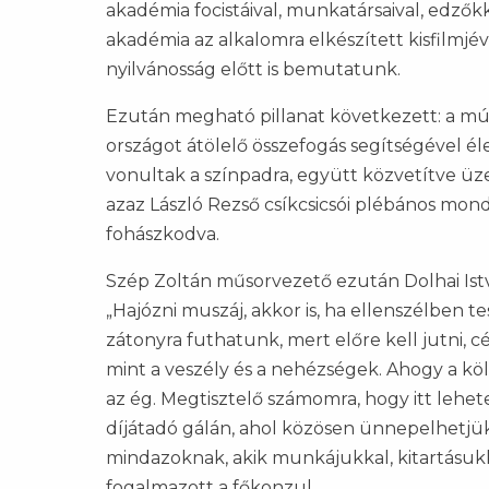
akadémia focistáival, munkatársaival, edző
akadémia az alkalomra elkészített kisfilm
nyilvánosság előtt is bemutatunk.
Ezután megható pillanat következett: a múl
országot átölelő összefogás segítségével él
vonultak a színpadra, együtt közvetítve üz
azaz László Rezső csíkcsicsói plébános mond
fohászkodva.
Szép Zoltán műsorvezető ezután Dolhai Istv
„Hajózni muszáj, akkor is, ha ellenszélben
zátonyra futhatunk, mert előre kell jutni, cél
mint a veszély és a nehézségek. Ahogy a kö
az ég. Megtisztelő számomra, hogy itt lehe
díjátadó gálán, ahol közösen ünnepelhetjü
mindazoknak, akik munkájukkal, kitartásuk
fogalmazott a főkonzul.