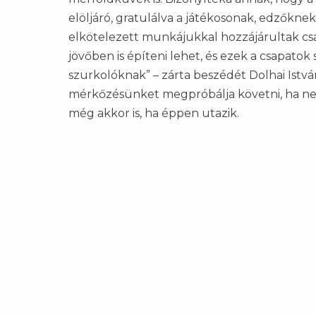
elöljáró, gratulálva a játékosonak, edzőkne
elkötelezett munkájukkal hozzájárultak cs
jövőben is építeni lehet, és ezek a csapato
szurkolóknak” – zárta beszédét Dolhai Istv
mérkőzésünket megpróbálja követni, ha nem
még akkor is, ha éppen utazik.