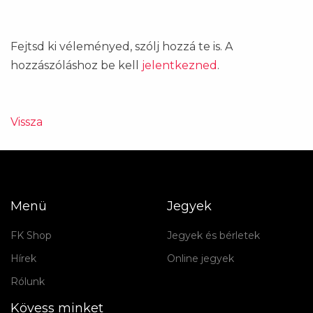
Fejtsd ki véleményed, szólj hozzá te is. A
hozzászóláshoz be kell
jelentkezned
.
Vissza
Menü
Jegyek
FK Shop
Jegyek és bérletek
Hírek
Online jegyek
Rólunk
Kövess minket