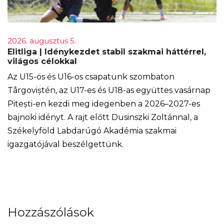
2026. augusztus 5.
Elitliga | Idénykezdet stabil szakmai háttérrel,
világos célokkal
Az U15-ös és U16-os csapatunk szombaton
Târgoviștén, az U17-es és U18-as együttes vasárnap
Pitești-en kezdi meg idegenben a 2026–2027-es
bajnoki idényt. A rajt előtt Dusinszki Zoltánnal, a
Székelyföld Labdarúgó Akadémia szakmai
igazgatójával beszélgettünk.
Hozzászólások