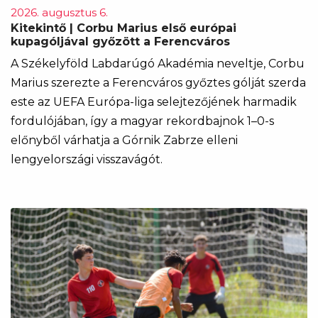
2026. augusztus 6.
Kitekintő | Corbu Marius első európai
kupagóljával győzött a Ferencváros
A Székelyföld Labdarúgó Akadémia neveltje, Corbu
Marius szerezte a Ferencváros győztes gólját szerda
este az UEFA Európa-liga selejtezőjének harmadik
fordulójában, így a magyar rekordbajnok 1–0-s
előnyből várhatja a Górnik Zabrze elleni
lengyelországi visszavágót.