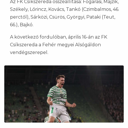
Az FK Csíkszereda összeállítása: Fogarasi, Majzik,
Székely, Lőrincz, Kovács, Tankó (Czimbalmos, 46.
perctől), Sárközi, Csürös, Györgyi, Pataki (Teut,
66.), Bajkó.
A következő fordulóban, április 16-án az FK
Csíkszereda a Fehér megyei Alsógáldon
vendégszerepel.