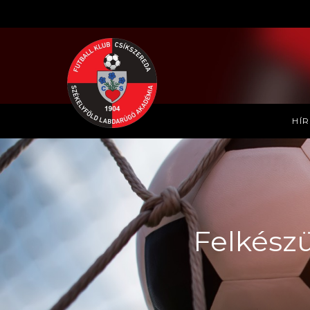
HÍ
Felkészü