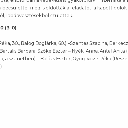
ta, elsősorban a védekezést gyakorolták, hiszen a talá
k becsülettel meg is oldották a feladatot, a kapott gólok
ól, labdavesztésekből születtek.
0 (3–0)
ka, 30., Balog Boglárka, 60.) –Szentes Szabina, Berkecz
 Bartalis Barbara, Szőke Eszter – Nyéki Anna, Antal Anita 
ura, a szünetben) – Balázs Eszter, Györgyicze Réka (Rész
)