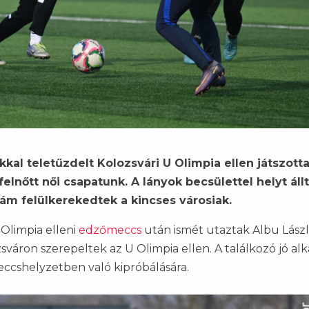
okkal teletűzdelt Kolozsvári U Olimpia ellen játszott
lnőtt női csapatunk. A lányok becsülettel helyt áll
ám felülkerekedtek a kincses városiak.
Olimpia elleni
edzőmeccs
után ismét utaztak Albu Lász
váron szerepeltek az U Olimpia ellen. A találkozó jó al
eccshelyzetben való kipróbálására.