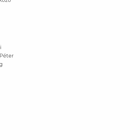
lkozó
i
(Péter
eg