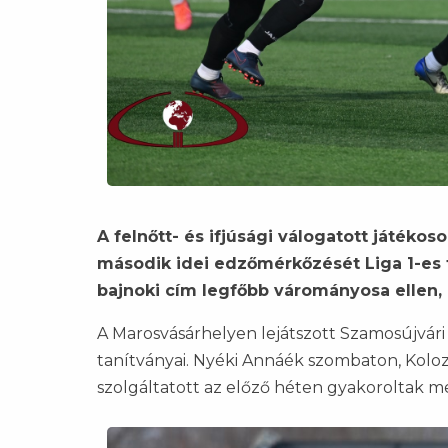
A felnőtt- és ifjúsági válogatott játékos
második idei edzőmérkőzését Liga 1-es fe
bajnoki cím legfőbb várományosa ellen, 
A Marosvásárhelyen lejátszott Szamosújvári 
tanítványai. Nyéki Annáék szombaton, Kolozs
szolgáltatott az előző héten gyakoroltak m