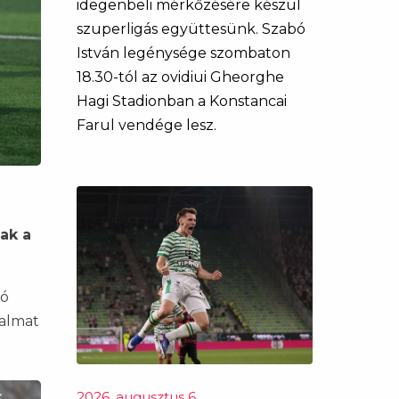
idegenbeli mérkőzésére készül
szuperligás együttesünk. Szabó
István legénysége szombaton
18.30-tól az ovidiui Gheorghe
Hagi Stadionban a Konstancai
Farul vendége lesz.
a
tak a
ló
kalmat
2026. augusztus 6.