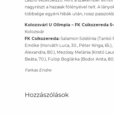
László vezetőedző. Mint a szakember elmond
nagyrészt a hazaiak fölényével telt. A lányo
többsége egyéni hibák után, rossz passzokb
Kolozsvári U Olimpia – FK Csíkszereda 5–
Kolozsvár
FK Csíkszereda:
Salamon Szidónia (Tankó Ré
Emőke (Horváth Luca, 30., Péter Kinga, 65.),
Alexandra, 80.), Mezőssy Melánia (Kristó La
Beáta, 70.), Fülöp Boglárka (Bodor Anita, 80.
Farkas Endre
Hozzászólások