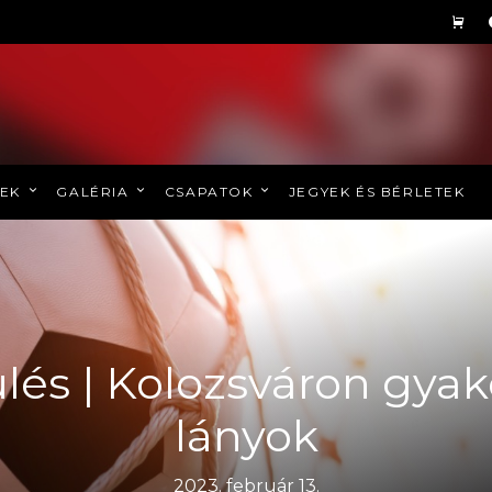
REK
GALÉRIA
CSAPATOK
JEGYEK ÉS BÉRLETEK
lés | Kolozsváron gyak
lányok
2023. február 13.