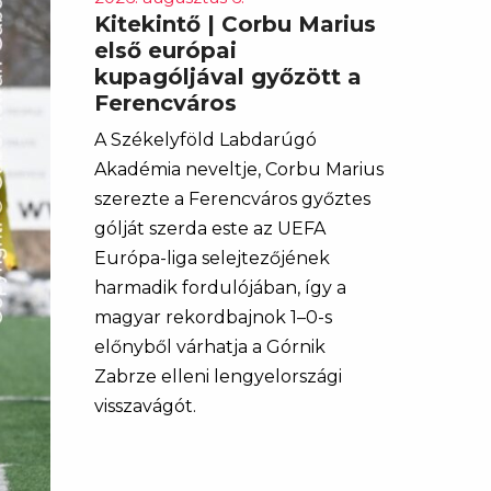
Kitekintő | Corbu Marius
első európai
kupagóljával győzött a
Ferencváros
A Székelyföld Labdarúgó
Akadémia neveltje, Corbu Marius
szerezte a Ferencváros győztes
gólját szerda este az UEFA
Európa-liga selejtezőjének
harmadik fordulójában, így a
magyar rekordbajnok 1–0-s
előnyből várhatja a Górnik
Zabrze elleni lengyelországi
visszavágót.