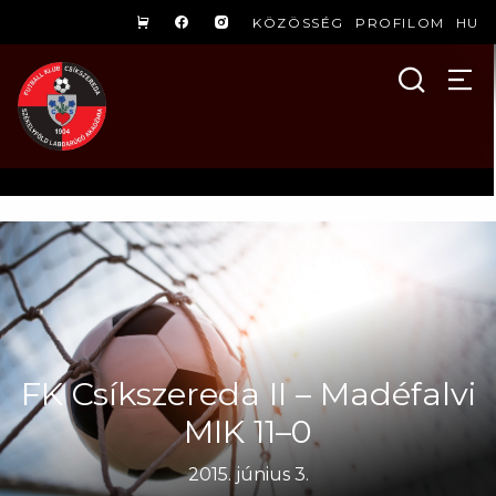
KÖZÖSSÉG
PROFILOM
HU
FK Csíkszereda II – Madéfalvi
MIK 11–0
2015. június 3.