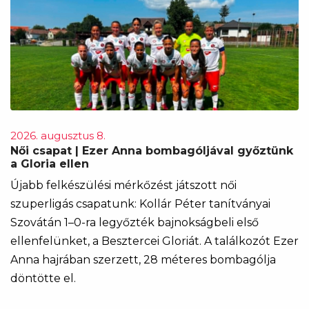
2026. augusztus 8.
Női csapat | Ezer Anna bombagóljával győztünk
a Gloria ellen
Újabb felkészülési mérkőzést játszott női
szuperligás csapatunk: Kollár Péter tanítványai
Szovátán 1–0-ra legyőzték bajnokságbeli első
ellenfelünket, a Besztercei Gloriát. A találkozót Ezer
Anna hajrában szerzett, 28 méteres bombagólja
döntötte el.