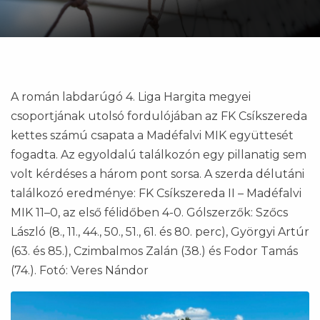
A román labdarúgó 4. Liga Hargita megyei
csoportjának utolsó fordulójában az FK Csíkszereda
kettes számú csapata a Madéfalvi MIK együttesét
fogadta. Az egyoldalú találkozón egy pillanatig sem
volt kérdéses a három pont sorsa. A szerda délutáni
találkozó eredménye: FK Csíkszereda II – Madéfalvi
MIK 11–0, az első félidőben 4-0. Gólszerzők: Szőcs
László (8., 11., 44., 50., 51., 61. és 80. perc), Györgyi Artúr
(63. és 85.), Czimbalmos Zalán (38.) és Fodor Tamás
(74.). Fotó: Veres Nándor