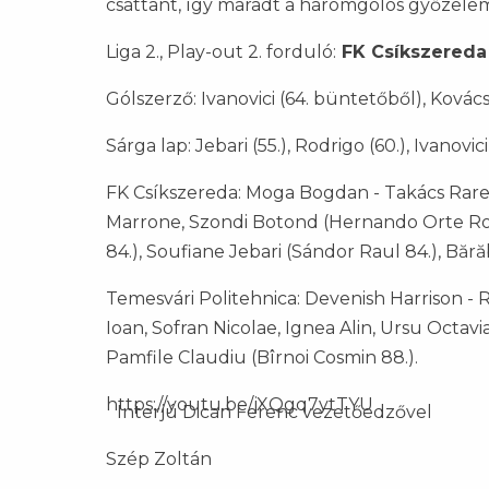
csattant, így maradt a háromgólos győzele
Liga 2., Play-out 2. forduló:
FK Csíkszereda 
Gólszerző: Ivanovici (64. büntetőből), Kovács (
Sárga lap: Jebari (55.), Rodrigo (60.), Ivanovici
FK Csíkszereda: Moga Bogdan - Takács Rares (
Marrone, Szondi Botond (Hernando Orte Rodr
84.), Soufiane Jebari (Sándor Raul 84.), Bără
Temesvári Politehnica: Devenish Harrison - 
Ioan, Sofran Nicolae, Ignea Alin, Ursu Octavi
Pamfile Claudiu (Bîrnoi Cosmin 88.).
https://youtu.be/jXQgq7ytTYU
Interjú Dican Ferenc vezetőedzővel
Szép Zoltán