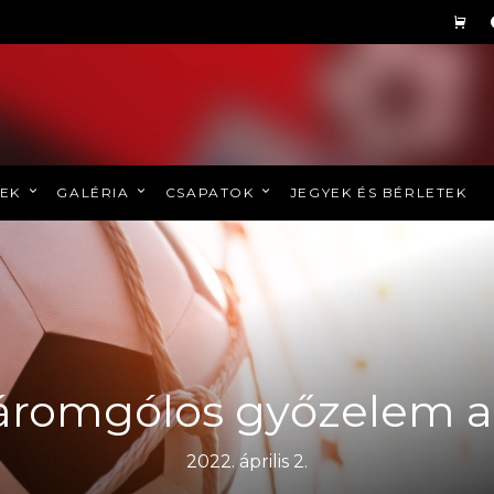
REK
GALÉRIA
CSAPATOK
JEGYEK ÉS BÉRLETEK
áromgólos győzelem a P
2022. április 2.