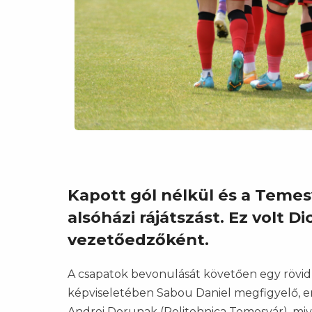
Kapott gól nélkül és a Teme
alsóházi rájátszást. Ez volt 
vezetőedzőként.
A csapatok bevonulását követően egy rövid
képviseletében Sabou Daniel megfigyelő, e
Andrei Dorunak (Politehnica Temesvár), miv