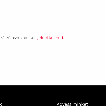
ozzászóláshoz be kell
jelentkezned
.
k
Kövess minket