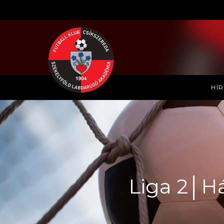
HÍ
Liga 2│H