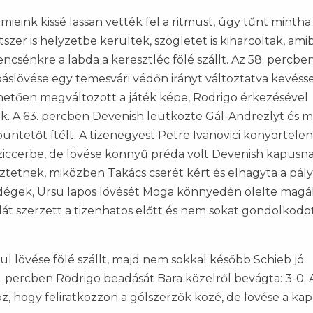
eink kissé lassan vették fel a ritmust, úgy tűnt mintha
zer is helyzetbe kerültek, szögletet is kiharcoltak, ami
encsénkre a labda a keresztléc fölé szállt. Az 58. percbe
áslövése egy temesvári védőn irányt változtatva kevésse
ezhetően megváltozott a játék képe, Rodrigo érkezésével
. A 63. percben Devenish leütközte Gál-Andrezlyt és mi
büntetőt ítélt. A tizenegyest Petre Ivanovici könyörtele
 ziccerbe, de lövése könnyű préda volt Devenish kapusnak
ztetnek, miközben Takács cserét kért és elhagyta a pály
dégek, Ursu lapos lövését Moga könnyedén ölelte magá
át szerzett a tizenhatos előtt és nem sokat gondolkodot
ul lövése fölé szállt, majd nem sokkal később Schieb jó
. percben Rodrigo beadását Bara közelről bevágta: 3-0. 
oz, hogy feliratkozzon a gólszerzők közé, de lövése a ka