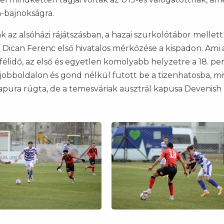
a-bajnokságra.
az alsóházi rájátszásban, a hazai szurkolótábor mellett
lt Dican Ferenc első hivatalos mérkőzése a kispadon. Ami 
ő félidő, az első és egyetlen komolyabb helyzetre a 18. p
jobboldalon és gond nélkül futott be a tizenhatosba, mi
apura rúgta, de a temesváriak ausztrál kapusa Devenish