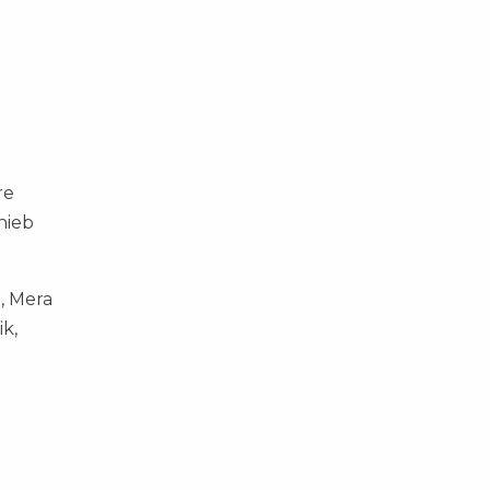
re
hieb
, Mera
ik,