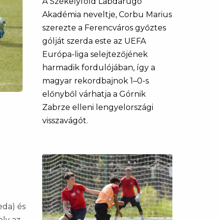
A Székelyföld Labdarúgó
Akadémia neveltje, Corbu Marius
szerezte a Ferencváros győztes
gólját szerda este az UEFA
Európa-liga selejtezőjének
harmadik fordulójában, így a
magyar rekordbajnok 1–0-s
előnyből várhatja a Górnik
Zabrze elleni lengyelországi
visszavágót.
eda) és
ely az