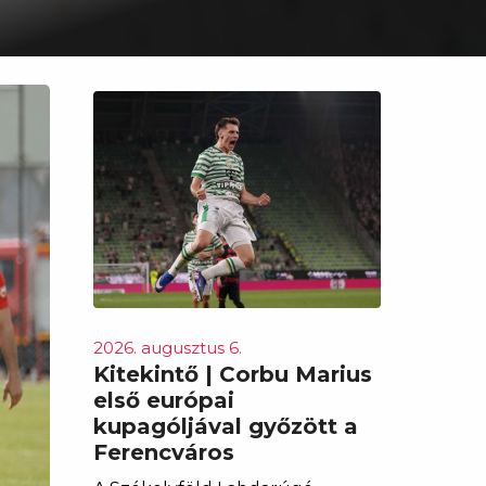
2026. augusztus 6.
Kitekintő | Corbu Marius
első európai
kupagóljával győzött a
Ferencváros