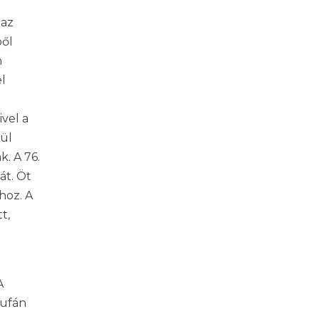
 az
ből
n
l
vel a
nül
. A 76.
át. Öt
hoz. A
t,
A
pufán