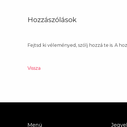
Hozzászólások
Fejtsd ki véleményed, szólj hozzá te is. A h
Vissza
Menü
Jegye