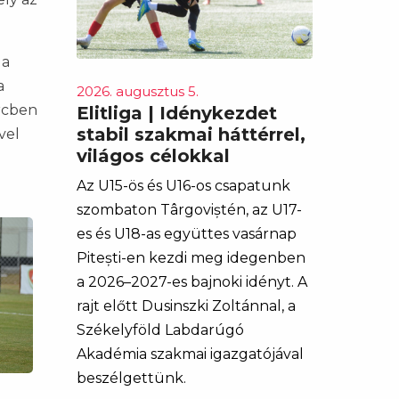
 a
a
2026. augusztus 5.
ercben
Elitliga | Idénykezdet
stabil szakmai háttérrel,
vel
világos célokkal
Az U15-ös és U16-os csapatunk
szombaton Târgoviștén, az U17-
es és U18-as együttes vasárnap
Pitești-en kezdi meg idegenben
a 2026–2027-es bajnoki idényt. A
rajt előtt Dusinszki Zoltánnal, a
Székelyföld Labdarúgó
Akadémia szakmai igazgatójával
beszélgettünk.