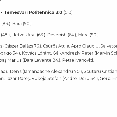
m.
- Temesvári Politehnica 3:0
(0:0)
83.), Bara (90.).
 (48.), illetve Ursu (63.), Devenish (64.), Mera (90.).
Csiszer Balázs 76.), Csürös Attila, Apró Claudiu, Salvato
igo 54.), Kovács Lóránt, Gál-Andrezly Peter (Marvin Sc
baș Marius (Bara Levente 84.), Petre Ivanovici.
Radu Denis (Iamandache Alexandru 70.), Scutaru Cristian
an, Lazăr Rareș, Vukoje Stefan (Andrei Doru 54.), Gerbi Er