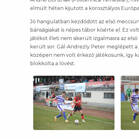
elmúlt héten kijutott a korosztályos Európ
Jó hangulatban kezdődött az első meccsünk 
bánságiakat is népes tábor kísérte el. Ez vo
játékot illeti nem sikerült izgalmasra az els
került sor. Gál-Andrezly Peter meglépett a 
középen nem volt érkező játékosunk, így k
blokkolta a lövést.