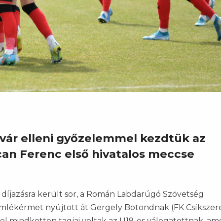
svár elleni győzelemmel kezdtük az
Dican Ferenc első hivatalos meccse
 díjazásra került sor, a Román Labdarúgó Szövetség
mlékérmet nyújtott át Gergely Botondnak (FK Csíkszer
el mindketten tagjai voltak az U19-es válogatottnak, am