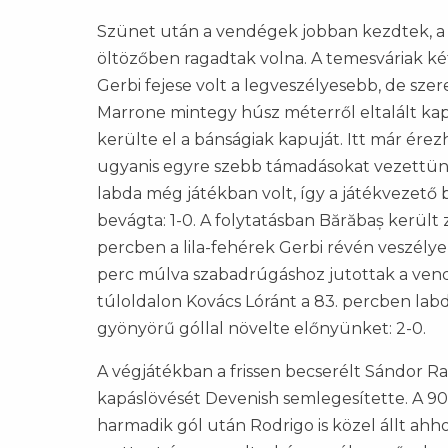
Szünet után a vendégek jobban kezdtek, a mi
öltözőben ragadtak volna. A temesváriak kéts
Gerbi fejese volt a legveszélyesebb, de szer
Marrone mintegy húsz méterről eltalált kap
kerülte el a bánságiak kapuját. Itt már ér
ugyanis egyre szebb támadásokat vezettünk
labda még játékban volt, így a játékvezető 
bevágta: 1-0. A folytatásban Bărăbaș került
percben a lila-fehérek Gerbi révén veszélye
perc múlva szabadrúgáshoz jutottak a ven
túloldalon Kovács Lóránt a 83. percben labd
gyönyörű góllal növelte előnyünket: 2-0.
A végjátékban a frissen becserélt Sándor Ra
kapáslövését Devenish semlegesítette. A 90
harmadik gól után Rodrigo is közel állt ahh