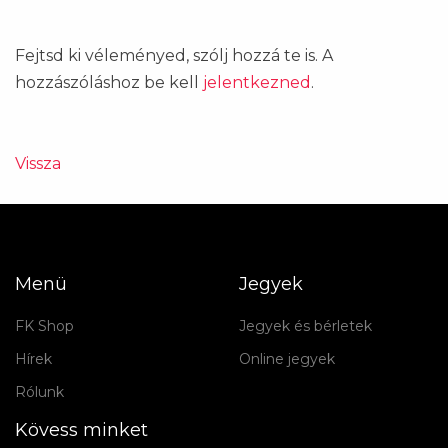
Fejtsd ki véleményed, szólj hozzá te is. A
hozzászóláshoz be kell
jelentkezned
.
Vissza
Menü
Jegyek
FK Shop
Jegyek és bérletek
Hírek
Online jegyek
Rólunk
Kövess minket