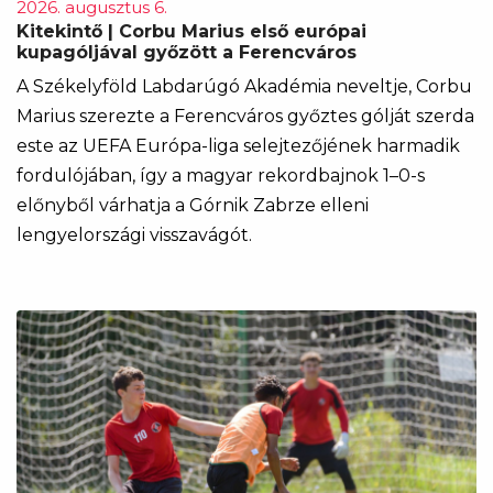
2026. augusztus 6.
Kitekintő | Corbu Marius első európai
kupagóljával győzött a Ferencváros
A Székelyföld Labdarúgó Akadémia neveltje, Corbu
Marius szerezte a Ferencváros győztes gólját szerda
este az UEFA Európa-liga selejtezőjének harmadik
fordulójában, így a magyar rekordbajnok 1–0-s
előnyből várhatja a Górnik Zabrze elleni
lengyelországi visszavágót.