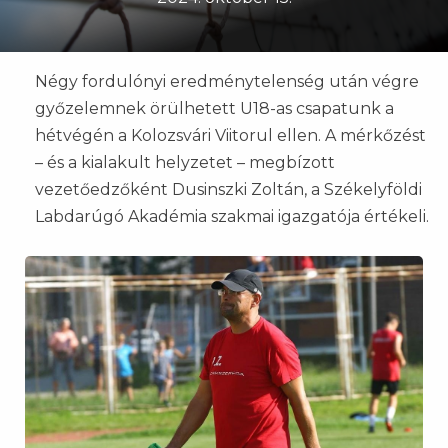
Négy fordulónyi eredménytelenség után végre
győzelemnek örülhetett U18-as csapatunk a
hétvégén a Kolozsvári Viitorul ellen. A mérkőzést
– és a kialakult helyzetet – megbízott
vezetőedzőként Dusinszki Zoltán, a Székelyföldi
Labdarúgó Akadémia szakmai igazgatója értékeli.