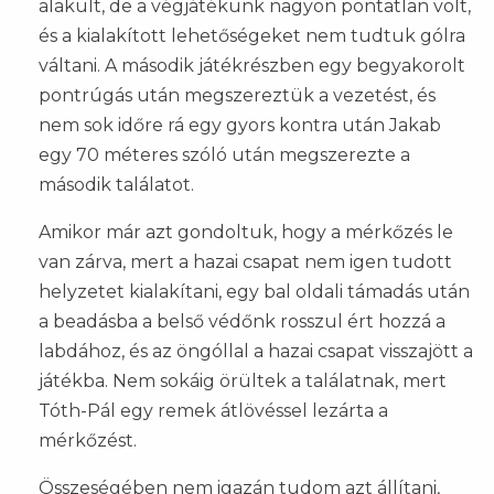
alakult, de a végjátékunk nagyon pontatlan volt,
és a kialakított lehetőségeket nem tudtuk gólra
váltani. A második játékrészben egy begyakorolt
pontrúgás után megszereztük a vezetést, és
nem sok időre rá egy gyors kontra után Jakab
egy 70 méteres szóló után megszerezte a
második találatot.
Amikor már azt gondoltuk, hogy a mérkőzés le
van zárva, mert a hazai csapat nem igen tudott
helyzetet kialakítani, egy bal oldali támadás után
a beadásba a belső védőnk rosszul ért hozzá a
labdához, és az öngóllal a hazai csapat visszajött a
játékba. Nem sokáig örültek a találatnak, mert
Tóth-Pál egy remek átlövéssel lezárta a
mérkőzést.
Összeségében nem igazán tudom azt állítani,