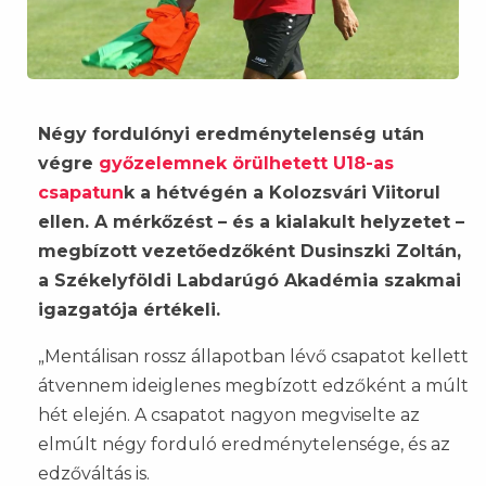
Négy fordulónyi eredménytelenség után
végre
győzelemnek örülhetett U18-as
csapatun
k a hétvégén a Kolozsvári Viitorul
ellen. A mérkőzést – és a kialakult helyzetet –
megbízott vezetőedzőként Dusinszki Zoltán,
a Székelyföldi Labdarúgó Akadémia szakmai
igazgatója értékeli.
„Mentálisan rossz állapotban lévő csapatot kellett
átvennem ideiglenes megbízott edzőként a múlt
hét elején. A csapatot nagyon megviselte az
elmúlt négy forduló eredménytelensége, és az
edzőváltás is.