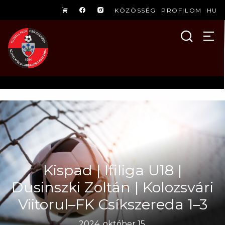
KÖZÖSSÉG
PROFILOM
HU
Kispad | Ifiliga U18 |
Dusinszki Zoltán | Kolozsvári
Viitorul–FK Csíkszereda 1–3
2024. október 15.