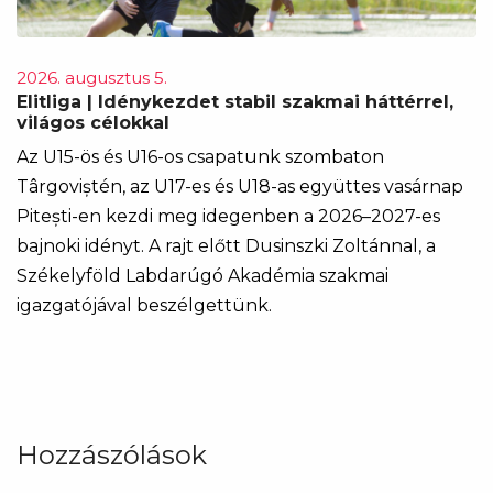
2026. augusztus 5.
Elitliga | Idénykezdet stabil szakmai háttérrel,
világos célokkal
Az U15-ös és U16-os csapatunk szombaton
Târgoviștén, az U17-es és U18-as együttes vasárnap
Pitești-en kezdi meg idegenben a 2026–2027-es
bajnoki idényt. A rajt előtt Dusinszki Zoltánnal, a
Székelyföld Labdarúgó Akadémia szakmai
igazgatójával beszélgettünk.
Hozzászólások