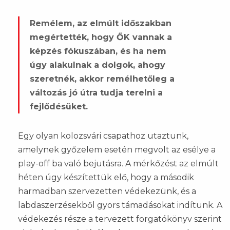
Remélem, az elmúlt időszakban
megértették, hogy ŐK vannak a
képzés fókuszában, és ha nem
úgy alakulnak a dolgok, ahogy
szeretnék, akkor remélhetőleg a
változás jó útra tudja terelni a
fejlődésüket.
Egy olyan kolozsvári csapathoz utaztunk,
amelynek győzelem esetén megvolt az esélye a
play-off ba való bejutásra. A mérkőzést az elmúlt
héten úgy készítettük elő, hogy a második
harmadban szervezetten védekezünk, és a
labdaszerzésekből gyors támadásokat indítunk. A
védekezés része a tervezett forgatókönyv szerint