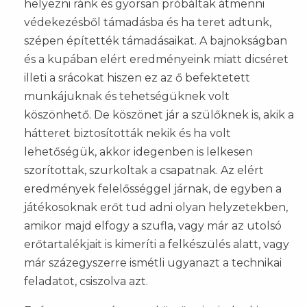
helyezni ránk és gyorsan próbáltak átmenni
védekezésből támadásba és ha teret adtunk,
szépen építették támadásaikat. A bajnokságban
és a kupában elért eredményeink miatt dicséret
illeti a srácokat hiszen ez az ő befektetett
munkájuknak és tehetségüknek volt
köszönhető. De köszönet jár a szülőknek is, akik a
hátteret biztosították nekik és ha volt
lehetőségük, akkor idegenben is lelkesen
szorítottak, szurkoltak a csapatnak. Az elért
eredmények felelősséggel járnak, de egyben a
játékosoknak erőt tud adni olyan helyzetekben,
amikor majd elfogy a szufla, vagy már az utolsó
erőtartalékjait is kimeríti a felkészülés alatt, vagy
már százegyszerre ismétli ugyanazt a technikai
feladatot, csiszolva azt.