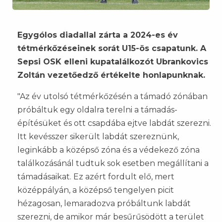
Egygólos diadallal zárta a 2024-es év
tétmérkőzéseinek sorát U15-ös csapatunk. A
Sepsi OSK elleni kupatalálkozót Ubrankovics
Zoltán vezetőedző értékelte honlapunknak.
"Az év utolsó tétmérkőzésén a támadó zónában
próbáltuk egy oldalra terelni a támadás-
építésüket és ott csapdába ejtve labdát szerezni.
Itt kevésszer sikerült labdát szereznünk,
leginkább a középső zóna és a védekező zóna
találkozásánál tudtuk sok esetben megállítani a
támadásaikat. Ez azért fordult elő, mert
középpályán, a középső tengelyen picit
hézagosan, lemaradozva próbáltunk labdát
szerezni, de amikor már besűrűsödött a terület