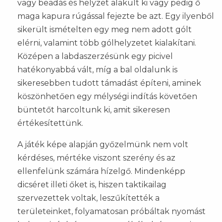
vagy beadás és helyzet alakult ki vagy pedig ő
maga kapura rúgással fejezte be azt. Egy ilyenből
sikerült ismételten egy meg nem adott gólt
elérni, valamint több gólhelyzetet kialakítani.
Középen a labdaszerzésünk egy picivel
hatékonyabbá vált, míg a bal oldalunk is
sikeresebben tudott támadást építeni, aminek
köszönhetően egy mélységi indítás követően
büntetőt harcoltunk ki, amit sikeresen
értékesítettünk.
A játék képe alapján győzelmünk nem volt
kérdéses, mértéke viszont szerény és az
ellenfelünk számára hízelgő. Mindenképp
dicséret illeti őket is, hiszen taktikailag
szervezettek voltak, leszűkítették a
területeinket, folyamatosan próbáltak nyomást