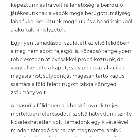
képeztünk és ha volt rá lehetőség, a beinduló
játékosunknak a védők mögé berúgott, mélységi
labdákkal kerültünk mögéjük és a beadásainkból
alakultak ki helyzetek.
Egy ilyen támadásból született az első félidőben
a meg nem adott fejesgól is. Középső tengelyben
több esetben átlövésekkel próbálkoztunk, de
vagy elkerülte a kaput, vagy pedig az alkatilag
magasra nőt, súlypontját magasan tartó kapus
számára a föld felett rúgott labda könnyed
zsákmány volt.
A második félidőben a jobb szárnyunk teljes
mértékben felerősödött: szélső hátvédünk szinte
kicselezhetetlen volt, támadónk egy kivételével
minden támadó párharcát megnyerte, amiből