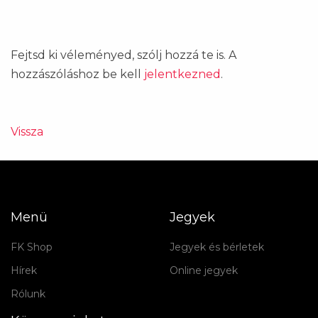
Fejtsd ki véleményed, szólj hozzá te is. A
hozzászóláshoz be kell
jelentkezned
.
Vissza
Menü
Jegyek
FK Shop
Jegyek és bérletek
Hírek
Online jegyek
Rólunk