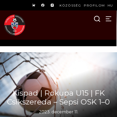
KÖZÖSSÉG
PROFILOM
HU
Kispad | Rokupa U15 | FK
Csíkszereda – Sepsi OSK 1–0
2023. december 11.