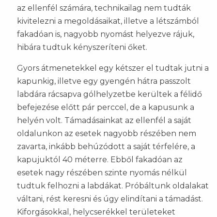
az ellenfél számára, technikailag nem tudták
kivitelezni a megoldásaikat, illetve a létszámból
fakadóan is, nagyobb nyomást helyezve rájuk,
hibára tudtuk kényszeríteni őket.
Gyors átmenetekkel egy kétszer el tudtak jutni a
kapunkig, illetve egy gyengén hátra passzolt
labdára rácsapva gólhelyzetbe kerültek a félidő
befejezése előtt pár perccel, de a kapusunk a
helyén volt. Támadásainkat az ellenfél a saját
oldalunkon az esetek nagyobb részében nem
zavarta, inkább behúzódott a saját térfelére, a
kapujuktól 40 méterre. Ebből fakadóan az
esetek nagy részében szinte nyomás nélkül
tudtuk felhozni a labdákat. Próbáltunk oldalakat
váltani, rést keresni és úgy elindítani a támadást.
Kiforgásokkal, helycserékkel területeket