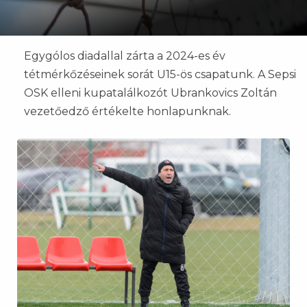
Egygólos diadallal zárta a 2024-es év
tétmérkőzéseinek sorát U15-ös csapatunk. A Sepsi
OSK elleni kupatalálkozót Ubrankovics Zoltán
vezetőedző értékelte honlapunknak.