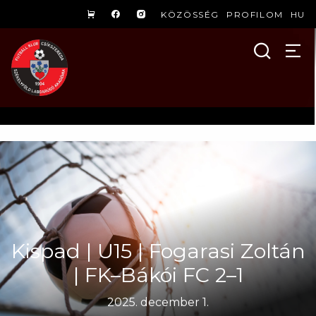
KÖZÖSSÉG
PROFILOM
HU
Kispad | U15 | Fogarasi Zoltán
| FK–Bákói FC 2–1
2025. december 1.