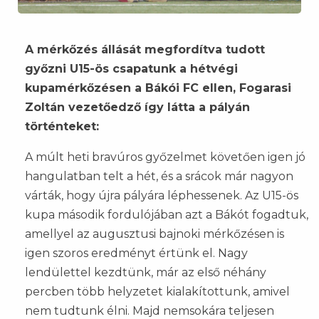
A mérkőzés állását megfordítva tudott
győzni U15-ös csapatunk a hétvégi
kupamérkőzésen a Bákói FC ellen, Fogarasi
Zoltán vezetőedző így látta a pályán
történteket:
A múlt heti bravúros győzelmet követően igen jó
hangulatban telt a hét, és a srácok már nagyon
várták, hogy újra pályára léphessenek. Az U15-ös
kupa második fordulójában azt a Bákót fogadtuk,
amellyel az augusztusi bajnoki mérkőzésen is
igen szoros eredményt értünk el. Nagy
lendülettel kezdtünk, már az első néhány
percben több helyzetet kialakítottunk, amivel
nem tudtunk élni. Majd nemsokára teljesen