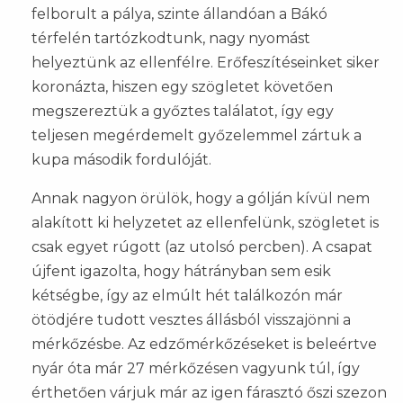
felborult a pálya, szinte állandóan a Bákó
térfelén tartózkodtunk, nagy nyomást
helyeztünk az ellenfélre. Erőfeszítéseinket siker
koronázta, hiszen egy szögletet követően
megszereztük a győztes találatot, így egy
teljesen megérdemelt győzelemmel zártuk a
kupa második fordulóját.
Annak nagyon örülök, hogy a gólján kívül nem
alakított ki helyzetet az ellenfelünk, szögletet is
csak egyet rúgott (az utolsó percben). A csapat
újfent igazolta, hogy hátrányban sem esik
kétségbe, így az elmúlt hét találkozón már
ötödjére tudott vesztes állásból visszajönni a
mérkőzésbe. Az edzőmérkőzéseket is beleértve
nyár óta már 27 mérkőzésen vagyunk túl, így
érthetően várjuk már az igen fárasztó őszi szezon