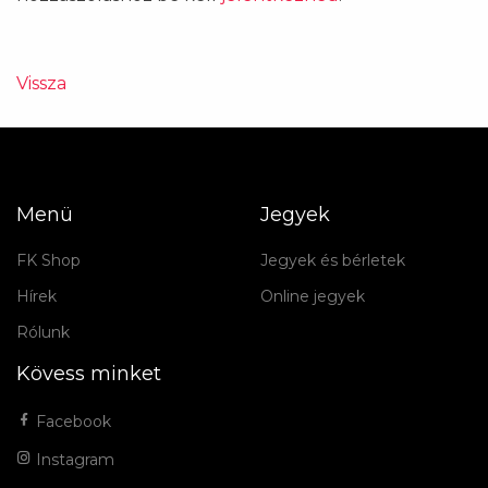
Vissza
Menü
Jegyek
FK Shop
Jegyek és bérletek
Hírek
Online jegyek
Rólunk
Kövess minket
Facebook
Instagram