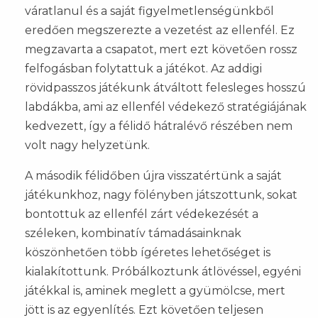
váratlanul és a saját figyelmetlenségünkből
eredően megszerezte a vezetést az ellenfél. Ez
megzavarta a csapatot, mert ezt követően rossz
felfogásban folytattuk a játékot. Az addigi
rövidpasszos játékunk átváltott felesleges hosszú
labdákba, ami az ellenfél védekező stratégiájának
kedvezett, így a félidő hátralévő részében nem
volt nagy helyzetünk.
A második félidőben újra visszatértünk a saját
játékunkhoz, nagy fölényben játszottunk, sokat
bontottuk az ellenfél zárt védekezését a
széleken, kombinatív támadásainknak
köszönhetően több ígéretes lehetőséget is
kialakítottunk. Próbálkoztunk átlövéssel, egyéni
játékkal is, aminek meglett a gyümölcse, mert
jött is az egyenlítés. Ezt követően teljesen