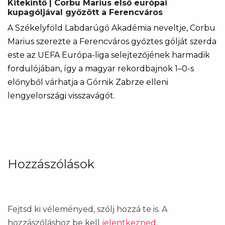
Kitekintő | Corbu Marius első európai
kupagóljával győzött a Ferencváros
A Székelyföld Labdarúgó Akadémia neveltje, Corbu
Marius szerezte a Ferencváros győztes gólját szerda
este az UEFA Európa-liga selejtezőjének harmadik
fordulójában, így a magyar rekordbajnok 1–0-s
előnyből várhatja a Górnik Zabrze elleni
lengyelországi visszavágót.
Hozzászólások
Fejtsd ki véleményed, szólj hozzá te is. A
hozzászóláshoz be kell
jelentkezned
.