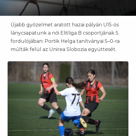
Újabb győzelmet aratott hazai pályán U15-ös
lánycsapatunk a női Elitliga B csoportjának 5.
fordulójában: Portik Helga tanítványai 5–0-ra
múlták felül az Unirea Slobozia együttesét.