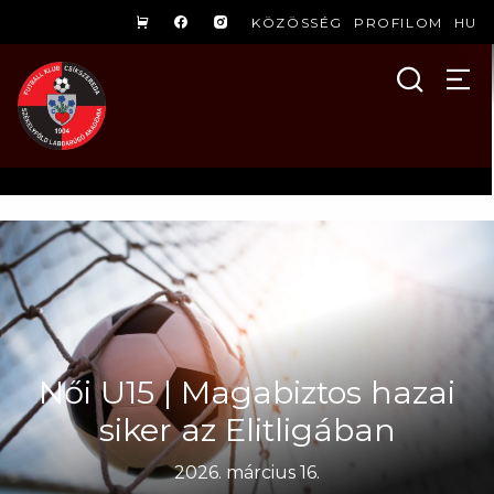
KÖZÖSSÉG
PROFILOM
HU
Női U15 | Magabiztos hazai
siker az Elitligában
2026. március 16.