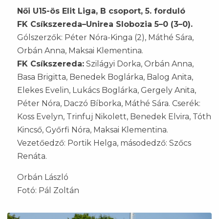
Női U15-ös Elit Liga, B csoport, 5. forduló
FK Csíkszereda–Unirea Slobozia 5–0 (3–0).
Gólszerzők: Péter Nóra-Kinga (2), Máthé Sára,
Orbán Anna, Maksai Klementina.
FK Csíkszereda:
Szilágyi Dorka, Orbán Anna,
Basa Brigitta, Benedek Boglárka, Balog Anita,
Elekes Evelin, Lukács Boglárka, Gergely Anita,
Péter Nóra, Daczó Bíborka, Máthé Sára. Cserék:
Koss Evelyn, Trinfuj Nikolett, Benedek Elvira, Tóth
Kincső, Győrfi Nóra, Maksai Klementina.
Vezetőedző: Portik Helga, másodedző: Szőcs
Renáta.
Orbán László
Fotó: Pál Zoltán