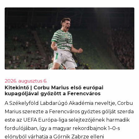
2026. augusztus 6.
Kitekintő | Corbu Marius első európai
kupagóljával győzött a Ferencváros
A Székelyföld Labdarúgó Akadémia neveltje, Corbu
Marius szerezte a Ferencváros győztes gólját szerda
este az UEFA Európa-liga selejtezőjének harmadik
fordulójában, így a magyar rekordbajnok 1–0-s
előnyből várhatja a Górnik Zabrze elleni