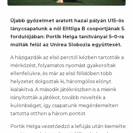
Újabb győzelmet aratott hazai pályán U15-ös
lánycsapatunk a női Elitliga B csoportjának 5.
fordulójában: Portik Helga tanítványai 5–0-ra
múlták felül az Unirea Slobozia együttesét.
A házigazdák az első perctől kézben tartották a
mérkőzést, folyamatos nyomást gyakoroltak
ellenfelükre, és már az első félidőben több
helyzetet dolgoztak ki, háromgólos előnyt
kialakítva. A második játékrészben is a mieink
irányították a játékot, tovább növelték a
különbséget, így csapatunk megérdemelten
tartotta otthon a három pontot.
Portik Helga vezetőedző a lefújás után kiemelte: