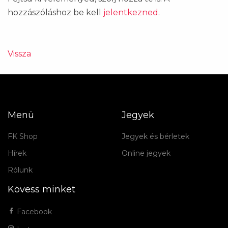
hozzászóláshoz be kell
jelentkezned
.
Vissza
Menü
Jegyek
FK Shop
Jegyek és bérletek
Hírek
Online jegyek
Rólunk
Kövess minket
Facebook