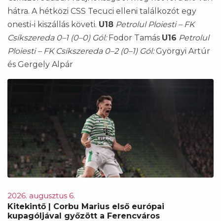
hátra. A hétközi CSS Tecuci elleni találkozót egy
onesti-i kiszállás követi.
U18
Petrolul Ploiesti – FK
Csíkszereda 0–1 (0–0)
Gól:
Fodor Tamás
U16
Petrolul
Ploiesti – FK Csíkszereda 0–2 (0–1)
Gól:
Györgyi Artúr
és Gergely Alpár
2026. augusztus 6.
Kitekintő | Corbu Marius első európai
kupagóljával győzött a Ferencváros