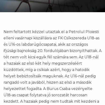
Nem feltartott kézzel utaztak el a Petrolul Ploiesti
elleni vasárnapi kiszállásra az FK Csíkszereda U18-as
és U16-os labdarúgócsapatai, akik az országos
ifjúsági bajnokság 20. fordulójában bizonyíthattak. A
tét nem volt kicsi egyik fél számára sem. Az U18-nál
a hazaiak az első két hely megszerzéséért
küzdöttek, míg a csíkiak azért, hogy a hatodik
helyet bebiztosítsák maguknak. Az U16-nál pedig
rangadó volt a javából, hiszen az első a második
helyezettet fogadta. A Burus Csaba vezényelte
U18-as csapat folytatva jó sorozatát harcosan
kezdett. A hazaiak pedig nem tudtak mit kezdeni a