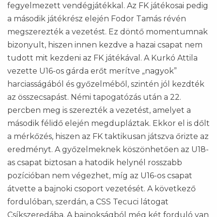
fegyelmezett vendégjátékkal. Az FK játékosai pedig
a második játékrész elején Fodor Tamás révén
megszerezték a vezetést. Ez döntő momentumnak
bizonyult, hiszen innen kezdve a hazai csapat nem
tudott mit kezdeni az FK játékával. A Kurkó Attila
vezette U16-os gárda erőt merítve „nagyok”
harciasságából és győzelméből, szintén jól kezdték
az összecsapást. Némi tapogatózás után a 22.
percben meg is szerezték a vezetést, amelyet a
második félidő elején megdupláztak. Ekkor el is dőlt
a mérkőzés, hiszen az FK taktikusan játszva őrizte az
eredményt. A győzelmeknek köszönhetően az U18-
as csapat biztosan a hatodik helynél rosszabb
pozícióban nem végezhet, míg az U16-os csapat
átvette a bajnoki csoport vezetését. A következő
fordulóban, szerdán, a CSS Tecuci látogat
Csíkszeredába. A bajnokságból még két forduló van