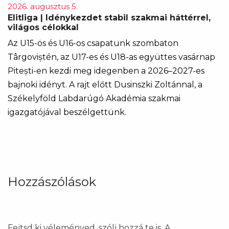
2026. augusztus 5.
Elitliga | Idénykezdet stabil szakmai háttérrel,
világos célokkal
Az U15-ös és U16-os csapatunk szombaton
Târgoviștén, az U17-es és U18-as együttes vasárnap
Pitești-en kezdi meg idegenben a 2026–2027-es
bajnoki idényt. A rajt előtt Dusinszki Zoltánnal, a
Székelyföld Labdarúgó Akadémia szakmai
igazgatójával beszélgettünk.
Hozzászólások
Fejtsd ki véleményed, szólj hozzá te is. A