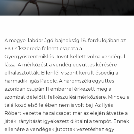
A megyei labdarúgó-bajnokság 18. fordulójában az
FK Csíkszereda felnőtt csapata a
Gyergyószentmiklósi Jövőt kellett volna vendégül
lássa. A mérkőzést a vendég együttes kérésére
elhalasztották. Ellenfél viszont került éspedig a
harmadik ligás Papolc. A háromszéki együttes
azonban csupán 11 emberrel érkezett meg a
szombat délelőtti felkészülési mérkőzésre. Mindez a
találkozó első felében nem is volt baj. Az Ilyés
Róbert vezette hazai csapat már az elején átvette a
játék irányítását igyekezett diktálni a tempót. Ennek
ellenére a vendégek jutottak vezetéshez egy