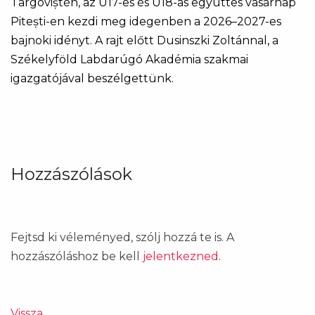
Târgoviștén, az U17-es és U18-as együttes vasárnap
Pitești-en kezdi meg idegenben a 2026–2027-es
bajnoki idényt. A rajt előtt Dusinszki Zoltánnal, a
Székelyföld Labdarúgó Akadémia szakmai
igazgatójával beszélgettünk.
Hozzászólások
Fejtsd ki véleményed, szólj hozzá te is. A
hozzászóláshoz be kell
jelentkezned
.
Vissza