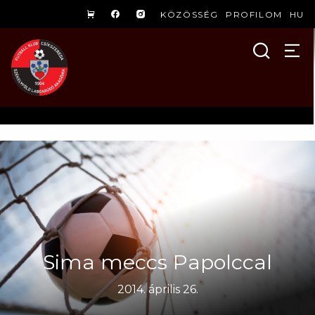
KÖZÖSSÉG
PROFILOM
HU
Sima meccs Papolccal
2014. április 26.