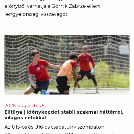
előnyből várhatja a Górnik Zabrze elleni
lengyelországi visszavágót.
2026. augusztus 5.
Elitliga | Idénykezdet stabil szakmai háttérrel,
világos célokkal
Az U15-ös és U16-os csapatunk szombaton