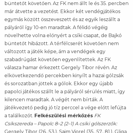
büntetőt követően. Az FK nem állt le és 35. percben
már átvette a vezetést. Ekkor két vendégjátékos
egymás között összeveszett és az egyik leszállt a
pályáról így 10-en maradtak. A félidő végéig
növelhette volna előnyért a csíki csapat, de Bajkó
büntetőt hibázott. A térfélcserét követően nem
változott a játék képe, ám a vendégek egy
szabadrúgást követően egyenlítettek. Az FK
válasza hamar érkezett Gergely Tibor révén. Az
elkövetkezendő percekben kinyílt a hazai gólzsák
és sorozatban jöttek a gólok. Ekkor egy újabb
papolci játékos szállt le a pályáról sérülés miatt, így
kilencen maradtak. A végét nem bírták. A
játékvezető pedig jó tíz perccel a vége előtt lefújta
a találkozót.
Felkészülési mérkőzés
FK
Csíkszereda – Papolc 8–2 (2–1)
A csíki gólszerzők:
Gergely Tibor (26., 53.), Saim Viorel (35., 57., 81.), Gliga