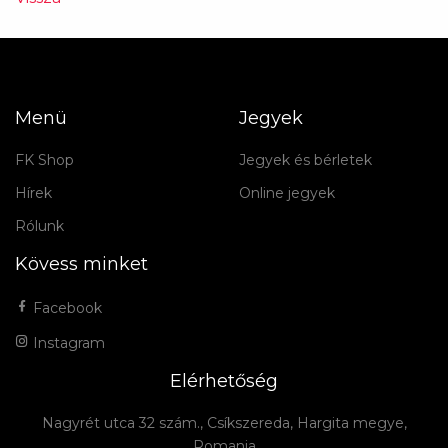
Menü
Jegyek
FK Shop
Jegyek és bérletek
Hírek
Online jegyek
Rólunk
Kövess minket
Facebook
Instagram
Elérhetőség
Nagyrét utca 32 szám., Csíkszereda, Hargita megye,
Romania