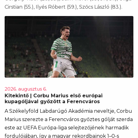
Cirstian (55.), Ilyés Róbert (59.), Szőcs László (83.).
2026. augusztus 6.
Kitekintő | Corbu Marius első európai
kupagóljával győzött a Ferencváros
A Székelyföld Labdarúgó Akadémia neveltje, Corbu
Marius szerezte a Ferencváros győztes gólját szerda
este az UEFA Európa-liga selejtezőjének harmadik
fordulójában, így a magyar rekordbajnok 1–0-s