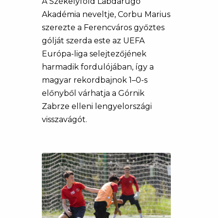
A Székelyföld Labdarúgó
Akadémia neveltje, Corbu Marius
szerezte a Ferencváros győztes
gólját szerda este az UEFA
Európa-liga selejtezőjének
harmadik fordulójában, így a
magyar rekordbajnok 1–0-s
előnyből várhatja a Górnik
Zabrze elleni lengyelországi
visszavágót.