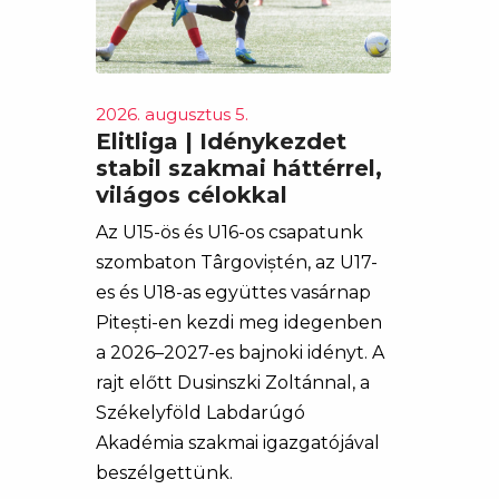
2026. augusztus 5.
Elitliga | Idénykezdet
stabil szakmai háttérrel,
világos célokkal
Az U15-ös és U16-os csapatunk
szombaton Târgoviștén, az U17-
es és U18-as együttes vasárnap
Pitești-en kezdi meg idegenben
a 2026–2027-es bajnoki idényt. A
rajt előtt Dusinszki Zoltánnal, a
Székelyföld Labdarúgó
Akadémia szakmai igazgatójával
beszélgettünk.