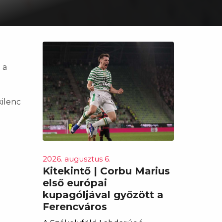
 a
kilenc
2026. augusztus 6.
Kitekintő | Corbu Marius
első európai
kupagóljával győzött a
Ferencváros