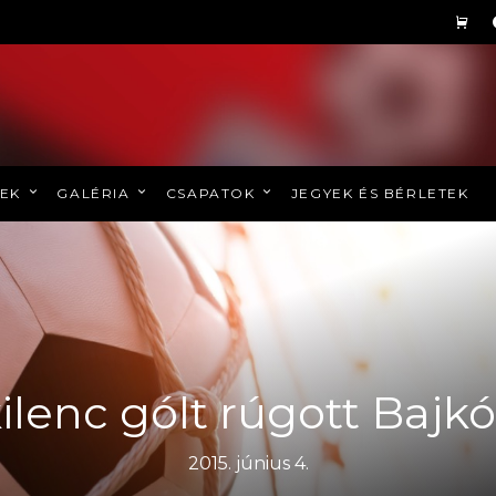
REK
GALÉRIA
CSAPATOK
JEGYEK ÉS BÉRLETEK
ilenc gólt rúgott Bajk
2015. június 4.