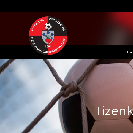
HÍ
Tizenk