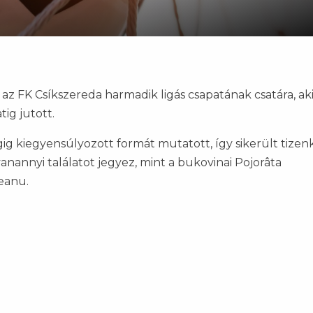
az FK Csíkszereda harmadik ligás csapatának csatára, aki
ig jutott.
gig kiegyensúlyozott formát mutatott, így sikerült tizen
anannyi találatot jegyez, mint a bukovinai Pojorâta
ceanu.