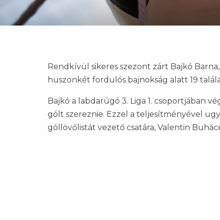
Rendkívül sikeres szezont zárt Bajkó Barna, 
huszonkét fordulós bajnokság alatt 19 találat
Bajkó a labdarúgó 3. Liga 1. csoportjában vé
gólt szereznie. Ezzel a teljesítményével ugy
góllövőlistát vezető csatára, Valentin Buhă